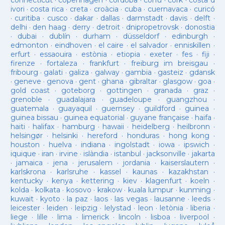
connecticut
·
copenhagen
·
cordoba
·
corfu
·
cork
·
costa d
ivori
·
costa rica
·
creta
·
croàcia
·
cuba
·
cuernavaca
·
curicó
·
curitiba
·
cusco
·
dakar
·
dallas
·
darmstadt
·
davis
·
delft
·
delhi
·
den haag
·
derry
·
detroit
·
dnipropetrovsk
·
donostia
·
dubai
·
dublín
·
durham
·
düsseldorf
·
edinburgh
·
edmonton
·
eindhoven
·
el caire
·
el salvador
·
enniskillen
·
erfurt
·
essaouira
·
estònia
·
etiopia
·
exeter
·
fes
·
fiji
·
firenze
·
fortaleza
·
frankfurt
·
freiburg im breisgau
·
fribourg
·
galati
·
galiza
·
galway
·
gambia
·
gasteiz
·
gdansk
·
geneve
·
genova
·
gent
·
ghana
·
gibraltar
·
glasgow
·
goa
·
gold coast
·
goteborg
·
gottingen
·
granada
·
graz
·
grenoble
·
guadalajara
·
guadeloupe
·
guangzhou
·
guatemala
·
guayaquil
·
guernsey
·
guildford
·
guinea
·
guinea bissau
·
guinea equatorial
·
guyane française
·
haifa
·
haiti
·
halifax
·
hamburg
·
hawaii
·
heidelberg
·
heilbronn
·
helsingør
·
helsinki
·
hereford
·
honduras
·
hong kong
·
houston
·
huelva
·
indiana
·
ingolstadt
·
iowa
·
ipswich
·
iquique
·
iran
·
irvine
·
islàndia
·
istanbul
·
jacksonville
·
jakarta
·
jamaica
·
jena
·
jerusalem
·
jordania
·
kaiserslautern
·
karlskrona
·
karlsruhe
·
kassel
·
kaunas
·
kazakhstan
·
kentucky
·
kenya
·
kettering
·
kiev
·
klagenfurt
·
koeln
·
kolda
·
kolkata
·
kosovo
·
krakow
·
kuala lumpur
·
kunming
·
kuwait
·
kyoto
·
la paz
·
laos
·
las vegas
·
lausanne
·
leeds
·
leicester
·
leiden
·
leipzig
·
lelystad
·
leon
·
letònia
·
liberia
·
liege
·
lille
·
lima
·
limerick
·
lincoln
·
lisboa
·
liverpool
·