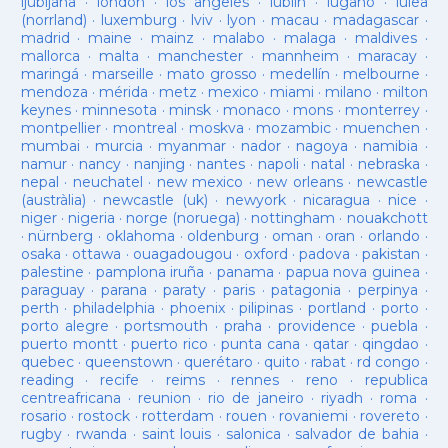
ljubljana
·
london
·
los angeles
·
lublin
·
lugano
·
luleå
(norrland)
·
luxemburg
·
lviv
·
lyon
·
macau
·
madagascar
·
madrid
·
maine
·
mainz
·
malabo
·
malaga
·
maldives
·
mallorca
·
malta
·
manchester
·
mannheim
·
maracay
·
maringá
·
marseille
·
mato grosso
·
medellín
·
melbourne
·
mendoza
·
mérida
·
metz
·
mexico
·
miami
·
milano
·
milton
keynes
·
minnesota
·
minsk
·
monaco
·
mons
·
monterrey
·
montpellier
·
montreal
·
moskva
·
mozambic
·
muenchen
·
mumbai
·
murcia
·
myanmar
·
nador
·
nagoya
·
namibia
·
namur
·
nancy
·
nanjing
·
nantes
·
napoli
·
natal
·
nebraska
·
nepal
·
neuchatel
·
new mexico
·
new orleans
·
newcastle
(austràlia)
·
newcastle (uk)
·
newyork
·
nicaragua
·
nice
·
niger
·
nigeria
·
norge (noruega)
·
nottingham
·
nouakchott
·
nürnberg
·
oklahoma
·
oldenburg
·
oman
·
oran
·
orlando
·
osaka
·
ottawa
·
ouagadougou
·
oxford
·
padova
·
pakistan
·
palestine
·
pamplona iruña
·
panama
·
papua nova guinea
·
paraguay
·
parana
·
paraty
·
paris
·
patagonia
·
perpinya
·
perth
·
philadelphia
·
phoenix
·
pilipinas
·
portland
·
porto
·
porto alegre
·
portsmouth
·
praha
·
providence
·
puebla
·
puerto montt
·
puerto rico
·
punta cana
·
qatar
·
qingdao
·
quebec
·
queenstown
·
querétaro
·
quito
·
rabat
·
rd congo
·
reading
·
recife
·
reims
·
rennes
·
reno
·
republica
centreafricana
·
reunion
·
rio de janeiro
·
riyadh
·
roma
·
rosario
·
rostock
·
rotterdam
·
rouen
·
rovaniemi
·
rovereto
·
rugby
·
rwanda
·
saint louis
·
salonica
·
salvador de bahia
·