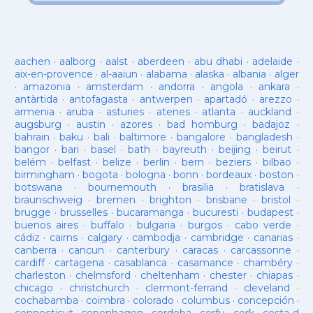
aachen
·
aalborg
·
aalst
·
aberdeen
·
abu dhabi
·
adelaide
·
aix-en-provence
·
al-aaiun
·
alabama
·
alaska
·
albania
·
alger
·
amazonia
·
amsterdam
·
andorra
·
angola
·
ankara
·
antàrtida
·
antofagasta
·
antwerpen
·
apartadó
·
arezzo
·
armenia
·
aruba
·
asturies
·
atenes
·
atlanta
·
auckland
·
augsburg
·
austin
·
azores
·
bad homburg
·
badajoz
·
bahrain
·
baku
·
bali
·
baltimore
·
bangalore
·
bangladesh
·
bangor
·
bari
·
basel
·
bath
·
bayreuth
·
beijing
·
beirut
·
belém
·
belfast
·
belize
·
berlin
·
bern
·
beziers
·
bilbao
·
birmingham
·
bogota
·
bologna
·
bonn
·
bordeaux
·
boston
·
botswana
·
bournemouth
·
brasilia
·
bratislava
·
braunschweig
·
bremen
·
brighton
·
brisbane
·
bristol
·
brugge
·
brusselles
·
bucaramanga
·
bucuresti
·
budapest
·
buenos aires
·
buffalo
·
bulgaria
·
burgos
·
cabo verde
·
cádiz
·
cairns
·
calgary
·
cambodja
·
cambridge
·
canarias
·
canberra
·
cancun
·
canterbury
·
caracas
·
carcassonne
·
cardiff
·
cartagena
·
casablanca
·
casamance
·
chambéry
·
charleston
·
chelmsford
·
cheltenham
·
chester
·
chiapas
·
chicago
·
christchurch
·
clermont-ferrand
·
cleveland
·
cochabamba
·
coimbra
·
colorado
·
columbus
·
concepción
·