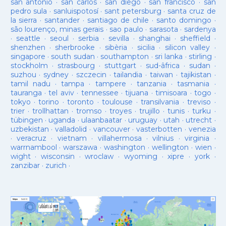
san antonio
·
san carlos
·
san diego
·
san francisco
·
san
pedro sula
·
sanluispotosí
·
sant petersburg
·
santa cruz de
la sierra
·
santander
·
santiago de chile
·
santo domingo
·
são lourenço, minas gerais
·
sao paulo
·
sarasota
·
sardenya
·
seattle
·
seoul
·
serbia
·
sevilla
·
shanghai
·
sheffield
·
shenzhen
·
sherbrooke
·
sibèria
·
sicilia
·
silicon valley
·
singapore
·
south sudan
·
southampton
·
sri lanka
·
stirling
·
stockholm
·
strasbourg
·
stuttgart
·
sud-âfrica
·
sudan
·
suzhou
·
sydney
·
szczecin
·
tailandia
·
taiwan
·
tajikistan
·
tamil nadu
·
tampa
·
tampere
·
tanzania
·
tasmania
·
tauranga
·
tel aviv
·
tennessee
·
tijuana
·
timisoara
·
togo
·
tokyo
·
torino
·
toronto
·
toulouse
·
transilvania
·
treviso
·
trier
·
trollhattan
·
tromso
·
troyes
·
trujillo
·
tunis
·
turku
·
tübingen
·
uganda
·
ulaanbaatar
·
uruguay
·
utah
·
utrecht
·
uzbekistan
·
valladolid
·
vancouver
·
vasterbotten
·
venezia
·
veracruz
·
vietnam
·
villahermosa
·
vilnius
·
virginia
·
warrnambool
·
warszawa
·
washington
·
wellington
·
wien
·
wight
·
wisconsin
·
wroclaw
·
wyoming
·
xipre
·
york
·
zanzibar
·
zurich
·