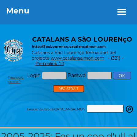
Menu
Menu
CATALANS A SãO LOURENçO
http://SaoLourenco.catalansalmon.com
Catalans a São Lourenço forma part del
projecte
www.catalansalmon.com
- (321) -
Permalink (#)
Login
Passwd
Password
perdut?
REGISTRA'T
Buscar ciutat de CATALANSALMON:
2005-2025: Fes un cop d'ull al