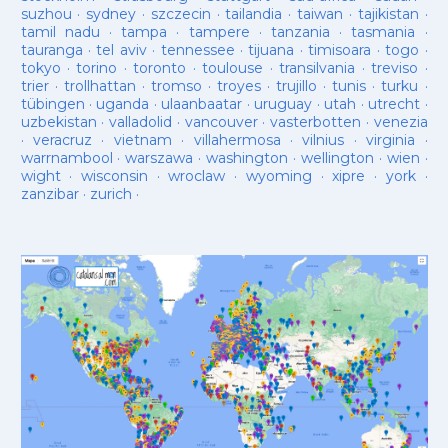
suzhou
·
sydney
·
szczecin
·
tailandia
·
taiwan
·
tajikistan
·
tamil nadu
·
tampa
·
tampere
·
tanzania
·
tasmania
·
tauranga
·
tel aviv
·
tennessee
·
tijuana
·
timisoara
·
togo
·
tokyo
·
torino
·
toronto
·
toulouse
·
transilvania
·
treviso
·
trier
·
trollhattan
·
tromso
·
troyes
·
trujillo
·
tunis
·
turku
·
tübingen
·
uganda
·
ulaanbaatar
·
uruguay
·
utah
·
utrecht
·
uzbekistan
·
valladolid
·
vancouver
·
vasterbotten
·
venezia
·
veracruz
·
vietnam
·
villahermosa
·
vilnius
·
virginia
·
warrnambool
·
warszawa
·
washington
·
wellington
·
wien
·
wight
·
wisconsin
·
wroclaw
·
wyoming
·
xipre
·
york
·
zanzibar
·
zurich
·