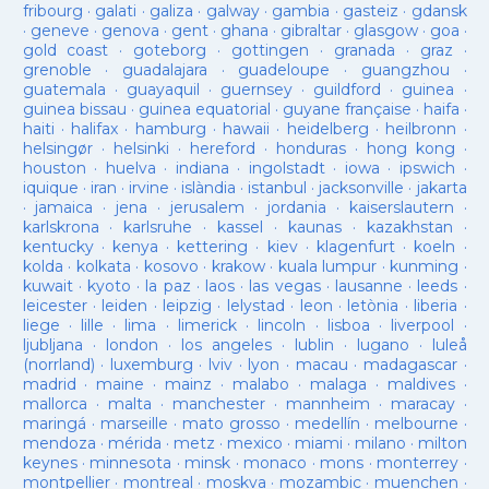
fribourg
·
galati
·
galiza
·
galway
·
gambia
·
gasteiz
·
gdansk
·
geneve
·
genova
·
gent
·
ghana
·
gibraltar
·
glasgow
·
goa
·
gold coast
·
goteborg
·
gottingen
·
granada
·
graz
·
grenoble
·
guadalajara
·
guadeloupe
·
guangzhou
·
guatemala
·
guayaquil
·
guernsey
·
guildford
·
guinea
·
guinea bissau
·
guinea equatorial
·
guyane française
·
haifa
·
haiti
·
halifax
·
hamburg
·
hawaii
·
heidelberg
·
heilbronn
·
helsingør
·
helsinki
·
hereford
·
honduras
·
hong kong
·
houston
·
huelva
·
indiana
·
ingolstadt
·
iowa
·
ipswich
·
iquique
·
iran
·
irvine
·
islàndia
·
istanbul
·
jacksonville
·
jakarta
·
jamaica
·
jena
·
jerusalem
·
jordania
·
kaiserslautern
·
karlskrona
·
karlsruhe
·
kassel
·
kaunas
·
kazakhstan
·
kentucky
·
kenya
·
kettering
·
kiev
·
klagenfurt
·
koeln
·
kolda
·
kolkata
·
kosovo
·
krakow
·
kuala lumpur
·
kunming
·
kuwait
·
kyoto
·
la paz
·
laos
·
las vegas
·
lausanne
·
leeds
·
leicester
·
leiden
·
leipzig
·
lelystad
·
leon
·
letònia
·
liberia
·
liege
·
lille
·
lima
·
limerick
·
lincoln
·
lisboa
·
liverpool
·
ljubljana
·
london
·
los angeles
·
lublin
·
lugano
·
luleå
(norrland)
·
luxemburg
·
lviv
·
lyon
·
macau
·
madagascar
·
madrid
·
maine
·
mainz
·
malabo
·
malaga
·
maldives
·
mallorca
·
malta
·
manchester
·
mannheim
·
maracay
·
maringá
·
marseille
·
mato grosso
·
medellín
·
melbourne
·
mendoza
·
mérida
·
metz
·
mexico
·
miami
·
milano
·
milton
keynes
·
minnesota
·
minsk
·
monaco
·
mons
·
monterrey
·
montpellier
·
montreal
·
moskva
·
mozambic
·
muenchen
·