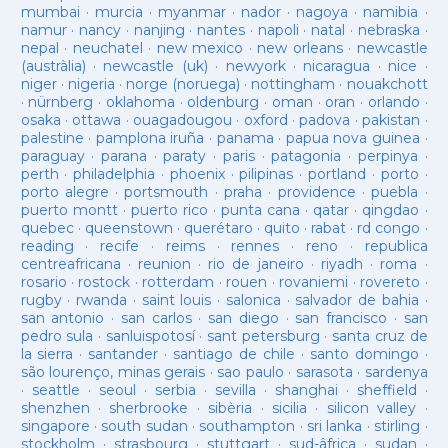
mumbai
·
murcia
·
myanmar
·
nador
·
nagoya
·
namibia
·
namur
·
nancy
·
nanjing
·
nantes
·
napoli
·
natal
·
nebraska
·
nepal
·
neuchatel
·
new mexico
·
new orleans
·
newcastle
(austràlia)
·
newcastle (uk)
·
newyork
·
nicaragua
·
nice
·
niger
·
nigeria
·
norge (noruega)
·
nottingham
·
nouakchott
·
nürnberg
·
oklahoma
·
oldenburg
·
oman
·
oran
·
orlando
·
osaka
·
ottawa
·
ouagadougou
·
oxford
·
padova
·
pakistan
·
palestine
·
pamplona iruña
·
panama
·
papua nova guinea
·
paraguay
·
parana
·
paraty
·
paris
·
patagonia
·
perpinya
·
perth
·
philadelphia
·
phoenix
·
pilipinas
·
portland
·
porto
·
porto alegre
·
portsmouth
·
praha
·
providence
·
puebla
·
puerto montt
·
puerto rico
·
punta cana
·
qatar
·
qingdao
·
quebec
·
queenstown
·
querétaro
·
quito
·
rabat
·
rd congo
·
reading
·
recife
·
reims
·
rennes
·
reno
·
republica
centreafricana
·
reunion
·
rio de janeiro
·
riyadh
·
roma
·
rosario
·
rostock
·
rotterdam
·
rouen
·
rovaniemi
·
rovereto
·
rugby
·
rwanda
·
saint louis
·
salonica
·
salvador de bahia
·
san antonio
·
san carlos
·
san diego
·
san francisco
·
san
pedro sula
·
sanluispotosí
·
sant petersburg
·
santa cruz de
la sierra
·
santander
·
santiago de chile
·
santo domingo
·
são lourenço, minas gerais
·
sao paulo
·
sarasota
·
sardenya
·
seattle
·
seoul
·
serbia
·
sevilla
·
shanghai
·
sheffield
·
shenzhen
·
sherbrooke
·
sibèria
·
sicilia
·
silicon valley
·
singapore
·
south sudan
·
southampton
·
sri lanka
·
stirling
·
stockholm
·
strasbourg
·
stuttgart
·
sud-âfrica
·
sudan
·