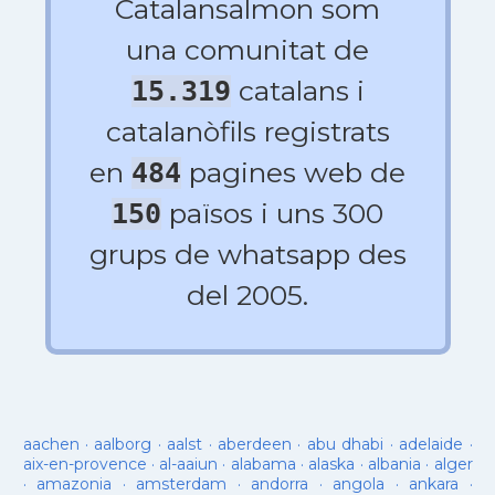
Catalansalmon som
una comunitat de
catalans i
15.319
catalanòfils registrats
en
pagines web de
484
països i uns 300
150
grups de whatsapp des
del 2005.
aachen
·
aalborg
·
aalst
·
aberdeen
·
abu dhabi
·
adelaide
·
aix-en-provence
·
al-aaiun
·
alabama
·
alaska
·
albania
·
alger
·
amazonia
·
amsterdam
·
andorra
·
angola
·
ankara
·