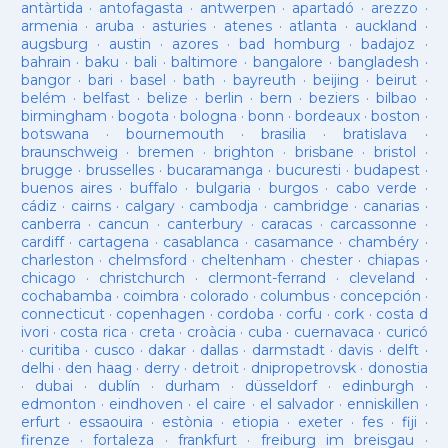
antàrtida
·
antofagasta
·
antwerpen
·
apartadó
·
arezzo
·
armenia
·
aruba
·
asturies
·
atenes
·
atlanta
·
auckland
·
augsburg
·
austin
·
azores
·
bad homburg
·
badajoz
·
bahrain
·
baku
·
bali
·
baltimore
·
bangalore
·
bangladesh
·
bangor
·
bari
·
basel
·
bath
·
bayreuth
·
beijing
·
beirut
·
belém
·
belfast
·
belize
·
berlin
·
bern
·
beziers
·
bilbao
·
birmingham
·
bogota
·
bologna
·
bonn
·
bordeaux
·
boston
·
botswana
·
bournemouth
·
brasilia
·
bratislava
·
braunschweig
·
bremen
·
brighton
·
brisbane
·
bristol
·
brugge
·
brusselles
·
bucaramanga
·
bucuresti
·
budapest
·
buenos aires
·
buffalo
·
bulgaria
·
burgos
·
cabo verde
·
cádiz
·
cairns
·
calgary
·
cambodja
·
cambridge
·
canarias
·
canberra
·
cancun
·
canterbury
·
caracas
·
carcassonne
·
cardiff
·
cartagena
·
casablanca
·
casamance
·
chambéry
·
charleston
·
chelmsford
·
cheltenham
·
chester
·
chiapas
·
chicago
·
christchurch
·
clermont-ferrand
·
cleveland
·
cochabamba
·
coimbra
·
colorado
·
columbus
·
concepción
·
connecticut
·
copenhagen
·
cordoba
·
corfu
·
cork
·
costa d
ivori
·
costa rica
·
creta
·
croàcia
·
cuba
·
cuernavaca
·
curicó
·
curitiba
·
cusco
·
dakar
·
dallas
·
darmstadt
·
davis
·
delft
·
delhi
·
den haag
·
derry
·
detroit
·
dnipropetrovsk
·
donostia
·
dubai
·
dublín
·
durham
·
düsseldorf
·
edinburgh
·
edmonton
·
eindhoven
·
el caire
·
el salvador
·
enniskillen
·
erfurt
·
essaouira
·
estònia
·
etiopia
·
exeter
·
fes
·
fiji
·
firenze
·
fortaleza
·
frankfurt
·
freiburg im breisgau
·