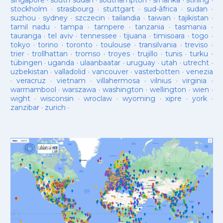
singapore
·
south sudan
·
southampton
·
sri lanka
·
stirling
·
stockholm
·
strasbourg
·
stuttgart
·
sud-âfrica
·
sudan
·
suzhou
·
sydney
·
szczecin
·
tailandia
·
taiwan
·
tajikistan
·
tamil nadu
·
tampa
·
tampere
·
tanzania
·
tasmania
·
tauranga
·
tel aviv
·
tennessee
·
tijuana
·
timisoara
·
togo
·
tokyo
·
torino
·
toronto
·
toulouse
·
transilvania
·
treviso
·
trier
·
trollhattan
·
tromso
·
troyes
·
trujillo
·
tunis
·
turku
·
tübingen
·
uganda
·
ulaanbaatar
·
uruguay
·
utah
·
utrecht
·
uzbekistan
·
valladolid
·
vancouver
·
vasterbotten
·
venezia
·
veracruz
·
vietnam
·
villahermosa
·
vilnius
·
virginia
·
warrnambool
·
warszawa
·
washington
·
wellington
·
wien
·
wight
·
wisconsin
·
wroclaw
·
wyoming
·
xipre
·
york
·
zanzibar
·
zurich
·