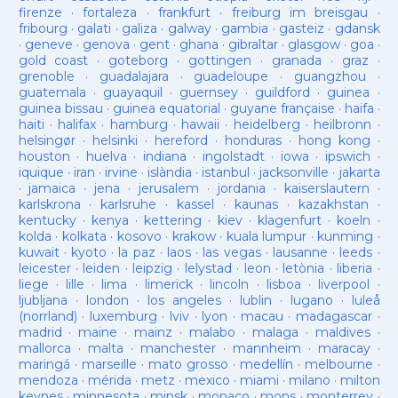
firenze
·
fortaleza
·
frankfurt
·
freiburg im breisgau
·
fribourg
·
galati
·
galiza
·
galway
·
gambia
·
gasteiz
·
gdansk
·
geneve
·
genova
·
gent
·
ghana
·
gibraltar
·
glasgow
·
goa
·
gold coast
·
goteborg
·
gottingen
·
granada
·
graz
·
grenoble
·
guadalajara
·
guadeloupe
·
guangzhou
·
guatemala
·
guayaquil
·
guernsey
·
guildford
·
guinea
·
guinea bissau
·
guinea equatorial
·
guyane française
·
haifa
·
haiti
·
halifax
·
hamburg
·
hawaii
·
heidelberg
·
heilbronn
·
helsingør
·
helsinki
·
hereford
·
honduras
·
hong kong
·
houston
·
huelva
·
indiana
·
ingolstadt
·
iowa
·
ipswich
·
iquique
·
iran
·
irvine
·
islàndia
·
istanbul
·
jacksonville
·
jakarta
·
jamaica
·
jena
·
jerusalem
·
jordania
·
kaiserslautern
·
karlskrona
·
karlsruhe
·
kassel
·
kaunas
·
kazakhstan
·
kentucky
·
kenya
·
kettering
·
kiev
·
klagenfurt
·
koeln
·
kolda
·
kolkata
·
kosovo
·
krakow
·
kuala lumpur
·
kunming
·
kuwait
·
kyoto
·
la paz
·
laos
·
las vegas
·
lausanne
·
leeds
·
leicester
·
leiden
·
leipzig
·
lelystad
·
leon
·
letònia
·
liberia
·
liege
·
lille
·
lima
·
limerick
·
lincoln
·
lisboa
·
liverpool
·
ljubljana
·
london
·
los angeles
·
lublin
·
lugano
·
luleå
(norrland)
·
luxemburg
·
lviv
·
lyon
·
macau
·
madagascar
·
madrid
·
maine
·
mainz
·
malabo
·
malaga
·
maldives
·
mallorca
·
malta
·
manchester
·
mannheim
·
maracay
·
maringá
·
marseille
·
mato grosso
·
medellín
·
melbourne
·
mendoza
·
mérida
·
metz
·
mexico
·
miami
·
milano
·
milton
keynes
·
minnesota
·
minsk
·
monaco
·
mons
·
monterrey
·