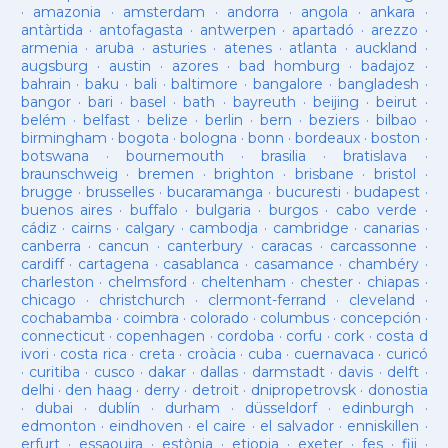
·
amazonia
·
amsterdam
·
andorra
·
angola
·
ankara
·
antàrtida
·
antofagasta
·
antwerpen
·
apartadó
·
arezzo
·
armenia
·
aruba
·
asturies
·
atenes
·
atlanta
·
auckland
·
augsburg
·
austin
·
azores
·
bad homburg
·
badajoz
·
bahrain
·
baku
·
bali
·
baltimore
·
bangalore
·
bangladesh
·
bangor
·
bari
·
basel
·
bath
·
bayreuth
·
beijing
·
beirut
·
belém
·
belfast
·
belize
·
berlin
·
bern
·
beziers
·
bilbao
·
birmingham
·
bogota
·
bologna
·
bonn
·
bordeaux
·
boston
·
botswana
·
bournemouth
·
brasilia
·
bratislava
·
braunschweig
·
bremen
·
brighton
·
brisbane
·
bristol
·
brugge
·
brusselles
·
bucaramanga
·
bucuresti
·
budapest
·
buenos aires
·
buffalo
·
bulgaria
·
burgos
·
cabo verde
·
cádiz
·
cairns
·
calgary
·
cambodja
·
cambridge
·
canarias
·
canberra
·
cancun
·
canterbury
·
caracas
·
carcassonne
·
cardiff
·
cartagena
·
casablanca
·
casamance
·
chambéry
·
charleston
·
chelmsford
·
cheltenham
·
chester
·
chiapas
·
chicago
·
christchurch
·
clermont-ferrand
·
cleveland
·
cochabamba
·
coimbra
·
colorado
·
columbus
·
concepción
·
connecticut
·
copenhagen
·
cordoba
·
corfu
·
cork
·
costa d
ivori
·
costa rica
·
creta
·
croàcia
·
cuba
·
cuernavaca
·
curicó
·
curitiba
·
cusco
·
dakar
·
dallas
·
darmstadt
·
davis
·
delft
·
delhi
·
den haag
·
derry
·
detroit
·
dnipropetrovsk
·
donostia
·
dubai
·
dublín
·
durham
·
düsseldorf
·
edinburgh
·
edmonton
·
eindhoven
·
el caire
·
el salvador
·
enniskillen
·
erfurt
·
essaouira
·
estònia
·
etiopia
·
exeter
·
fes
·
fiji
·