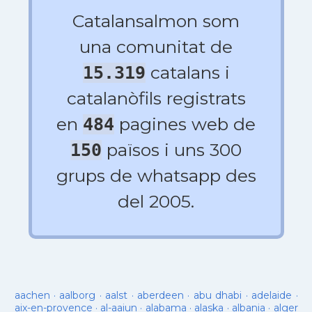
Catalansalmon som
una comunitat de
catalans i
15.319
catalanòfils registrats
en
pagines web de
484
països i uns 300
150
grups de whatsapp des
del 2005.
aachen
·
aalborg
·
aalst
·
aberdeen
·
abu dhabi
·
adelaide
·
aix-en-provence
·
al-aaiun
·
alabama
·
alaska
·
albania
·
alger