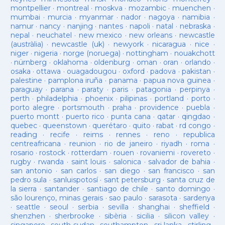
montpellier
·
montreal
·
moskva
·
mozambic
·
muenchen
·
mumbai
·
murcia
·
myanmar
·
nador
·
nagoya
·
namibia
·
namur
·
nancy
·
nanjing
·
nantes
·
napoli
·
natal
·
nebraska
·
nepal
·
neuchatel
·
new mexico
·
new orleans
·
newcastle
(austràlia)
·
newcastle (uk)
·
newyork
·
nicaragua
·
nice
·
niger
·
nigeria
·
norge (noruega)
·
nottingham
·
nouakchott
·
nürnberg
·
oklahoma
·
oldenburg
·
oman
·
oran
·
orlando
·
osaka
·
ottawa
·
ouagadougou
·
oxford
·
padova
·
pakistan
·
palestine
·
pamplona iruña
·
panama
·
papua nova guinea
·
paraguay
·
parana
·
paraty
·
paris
·
patagonia
·
perpinya
·
perth
·
philadelphia
·
phoenix
·
pilipinas
·
portland
·
porto
·
porto alegre
·
portsmouth
·
praha
·
providence
·
puebla
·
puerto montt
·
puerto rico
·
punta cana
·
qatar
·
qingdao
·
quebec
·
queenstown
·
querétaro
·
quito
·
rabat
·
rd congo
·
reading
·
recife
·
reims
·
rennes
·
reno
·
republica
centreafricana
·
reunion
·
rio de janeiro
·
riyadh
·
roma
·
rosario
·
rostock
·
rotterdam
·
rouen
·
rovaniemi
·
rovereto
·
rugby
·
rwanda
·
saint louis
·
salonica
·
salvador de bahia
·
san antonio
·
san carlos
·
san diego
·
san francisco
·
san
pedro sula
·
sanluispotosí
·
sant petersburg
·
santa cruz de
la sierra
·
santander
·
santiago de chile
·
santo domingo
·
são lourenço, minas gerais
·
sao paulo
·
sarasota
·
sardenya
·
seattle
·
seoul
·
serbia
·
sevilla
·
shanghai
·
sheffield
·
shenzhen
·
sherbrooke
·
sibèria
·
sicilia
·
silicon valley
·