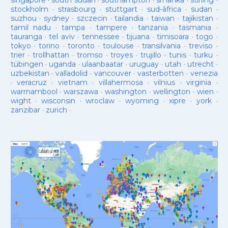
singapore
·
south sudan
·
southampton
·
sri lanka
·
stirling
·
stockholm
·
strasbourg
·
stuttgart
·
sud-âfrica
·
sudan
·
suzhou
·
sydney
·
szczecin
·
tailandia
·
taiwan
·
tajikistan
·
tamil nadu
·
tampa
·
tampere
·
tanzania
·
tasmania
·
tauranga
·
tel aviv
·
tennessee
·
tijuana
·
timisoara
·
togo
·
tokyo
·
torino
·
toronto
·
toulouse
·
transilvania
·
treviso
·
trier
·
trollhattan
·
tromso
·
troyes
·
trujillo
·
tunis
·
turku
·
tübingen
·
uganda
·
ulaanbaatar
·
uruguay
·
utah
·
utrecht
·
uzbekistan
·
valladolid
·
vancouver
·
vasterbotten
·
venezia
·
veracruz
·
vietnam
·
villahermosa
·
vilnius
·
virginia
·
warrnambool
·
warszawa
·
washington
·
wellington
·
wien
·
wight
·
wisconsin
·
wroclaw
·
wyoming
·
xipre
·
york
·
zanzibar
·
zurich
·