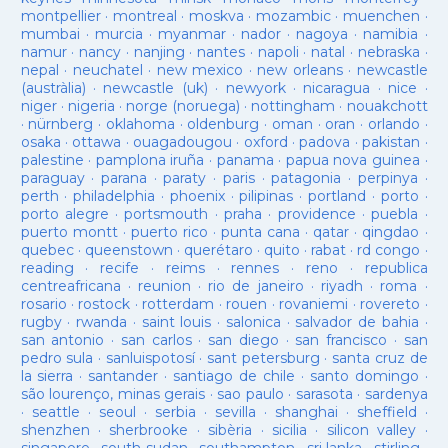
montpellier
·
montreal
·
moskva
·
mozambic
·
muenchen
·
mumbai
·
murcia
·
myanmar
·
nador
·
nagoya
·
namibia
·
namur
·
nancy
·
nanjing
·
nantes
·
napoli
·
natal
·
nebraska
·
nepal
·
neuchatel
·
new mexico
·
new orleans
·
newcastle
(austràlia)
·
newcastle (uk)
·
newyork
·
nicaragua
·
nice
·
niger
·
nigeria
·
norge (noruega)
·
nottingham
·
nouakchott
·
nürnberg
·
oklahoma
·
oldenburg
·
oman
·
oran
·
orlando
·
osaka
·
ottawa
·
ouagadougou
·
oxford
·
padova
·
pakistan
·
palestine
·
pamplona iruña
·
panama
·
papua nova guinea
·
paraguay
·
parana
·
paraty
·
paris
·
patagonia
·
perpinya
·
perth
·
philadelphia
·
phoenix
·
pilipinas
·
portland
·
porto
·
porto alegre
·
portsmouth
·
praha
·
providence
·
puebla
·
puerto montt
·
puerto rico
·
punta cana
·
qatar
·
qingdao
·
quebec
·
queenstown
·
querétaro
·
quito
·
rabat
·
rd congo
·
reading
·
recife
·
reims
·
rennes
·
reno
·
republica
centreafricana
·
reunion
·
rio de janeiro
·
riyadh
·
roma
·
rosario
·
rostock
·
rotterdam
·
rouen
·
rovaniemi
·
rovereto
·
rugby
·
rwanda
·
saint louis
·
salonica
·
salvador de bahia
·
san antonio
·
san carlos
·
san diego
·
san francisco
·
san
pedro sula
·
sanluispotosí
·
sant petersburg
·
santa cruz de
la sierra
·
santander
·
santiago de chile
·
santo domingo
·
são lourenço, minas gerais
·
sao paulo
·
sarasota
·
sardenya
·
seattle
·
seoul
·
serbia
·
sevilla
·
shanghai
·
sheffield
·
shenzhen
·
sherbrooke
·
sibèria
·
sicilia
·
silicon valley
·