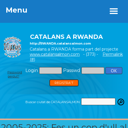
Menu
Menu
CATALANS A RWANDA
http://RWANDA.catalansalmon.com
Catalans a RWANDA forma part del projecte
www.catalansalmon.com
- (373) -
Permalink
(#)
Login
Passwd
Password
perdut?
REGISTRA'T
Buscar ciutat de CATALANSALMON:
2005-2025: Fes un cop d'ull al