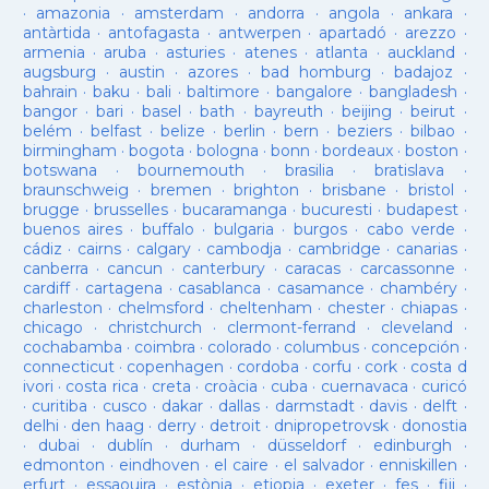
·
amazonia
·
amsterdam
·
andorra
·
angola
·
ankara
·
antàrtida
·
antofagasta
·
antwerpen
·
apartadó
·
arezzo
·
armenia
·
aruba
·
asturies
·
atenes
·
atlanta
·
auckland
·
augsburg
·
austin
·
azores
·
bad homburg
·
badajoz
·
bahrain
·
baku
·
bali
·
baltimore
·
bangalore
·
bangladesh
·
bangor
·
bari
·
basel
·
bath
·
bayreuth
·
beijing
·
beirut
·
belém
·
belfast
·
belize
·
berlin
·
bern
·
beziers
·
bilbao
·
birmingham
·
bogota
·
bologna
·
bonn
·
bordeaux
·
boston
·
botswana
·
bournemouth
·
brasilia
·
bratislava
·
braunschweig
·
bremen
·
brighton
·
brisbane
·
bristol
·
brugge
·
brusselles
·
bucaramanga
·
bucuresti
·
budapest
·
buenos aires
·
buffalo
·
bulgaria
·
burgos
·
cabo verde
·
cádiz
·
cairns
·
calgary
·
cambodja
·
cambridge
·
canarias
·
canberra
·
cancun
·
canterbury
·
caracas
·
carcassonne
·
cardiff
·
cartagena
·
casablanca
·
casamance
·
chambéry
·
charleston
·
chelmsford
·
cheltenham
·
chester
·
chiapas
·
chicago
·
christchurch
·
clermont-ferrand
·
cleveland
·
cochabamba
·
coimbra
·
colorado
·
columbus
·
concepción
·
connecticut
·
copenhagen
·
cordoba
·
corfu
·
cork
·
costa d
ivori
·
costa rica
·
creta
·
croàcia
·
cuba
·
cuernavaca
·
curicó
·
curitiba
·
cusco
·
dakar
·
dallas
·
darmstadt
·
davis
·
delft
·
delhi
·
den haag
·
derry
·
detroit
·
dnipropetrovsk
·
donostia
·
dubai
·
dublín
·
durham
·
düsseldorf
·
edinburgh
·
edmonton
·
eindhoven
·
el caire
·
el salvador
·
enniskillen
·
erfurt
·
essaouira
·
estònia
·
etiopia
·
exeter
·
fes
·
fiji
·