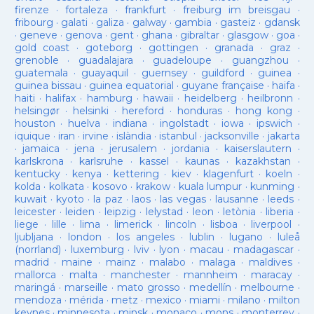
firenze
·
fortaleza
·
frankfurt
·
freiburg im breisgau
·
fribourg
·
galati
·
galiza
·
galway
·
gambia
·
gasteiz
·
gdansk
·
geneve
·
genova
·
gent
·
ghana
·
gibraltar
·
glasgow
·
goa
·
gold coast
·
goteborg
·
gottingen
·
granada
·
graz
·
grenoble
·
guadalajara
·
guadeloupe
·
guangzhou
·
guatemala
·
guayaquil
·
guernsey
·
guildford
·
guinea
·
guinea bissau
·
guinea equatorial
·
guyane française
·
haifa
·
haiti
·
halifax
·
hamburg
·
hawaii
·
heidelberg
·
heilbronn
·
helsingør
·
helsinki
·
hereford
·
honduras
·
hong kong
·
houston
·
huelva
·
indiana
·
ingolstadt
·
iowa
·
ipswich
·
iquique
·
iran
·
irvine
·
islàndia
·
istanbul
·
jacksonville
·
jakarta
·
jamaica
·
jena
·
jerusalem
·
jordania
·
kaiserslautern
·
karlskrona
·
karlsruhe
·
kassel
·
kaunas
·
kazakhstan
·
kentucky
·
kenya
·
kettering
·
kiev
·
klagenfurt
·
koeln
·
kolda
·
kolkata
·
kosovo
·
krakow
·
kuala lumpur
·
kunming
·
kuwait
·
kyoto
·
la paz
·
laos
·
las vegas
·
lausanne
·
leeds
·
leicester
·
leiden
·
leipzig
·
lelystad
·
leon
·
letònia
·
liberia
·
liege
·
lille
·
lima
·
limerick
·
lincoln
·
lisboa
·
liverpool
·
ljubljana
·
london
·
los angeles
·
lublin
·
lugano
·
luleå
(norrland)
·
luxemburg
·
lviv
·
lyon
·
macau
·
madagascar
·
madrid
·
maine
·
mainz
·
malabo
·
malaga
·
maldives
·
mallorca
·
malta
·
manchester
·
mannheim
·
maracay
·
maringá
·
marseille
·
mato grosso
·
medellín
·
melbourne
·
mendoza
·
mérida
·
metz
·
mexico
·
miami
·
milano
·
milton
keynes
·
minnesota
·
minsk
·
monaco
·
mons
·
monterrey
·