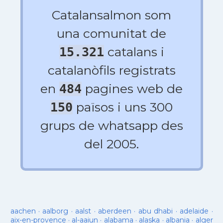
Catalansalmon som
una comunitat de
catalans i
15.321
catalanòfils registrats
en
pagines web de
484
països i uns 300
150
grups de whatsapp des
del 2005.
aachen
·
aalborg
·
aalst
·
aberdeen
·
abu dhabi
·
adelaide
·
aix-en-provence
·
al-aaiun
·
alabama
·
alaska
·
albania
·
alger