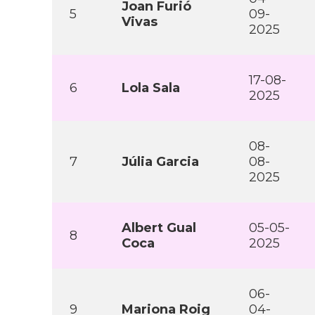
Joan Furió
5
09-
Vivas
2025
17-08-
6
Lola Sala
2025
08-
7
Júlia Garcia
08-
2025
Albert Gual
05-05-
8
Coca
2025
06-
9
Mariona Roig
04-