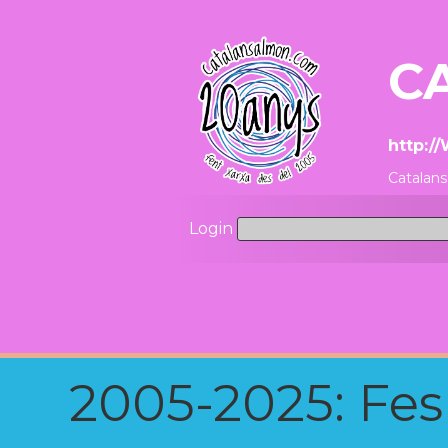
C
http:/
Catalans
Login
2005-2025: Fes u