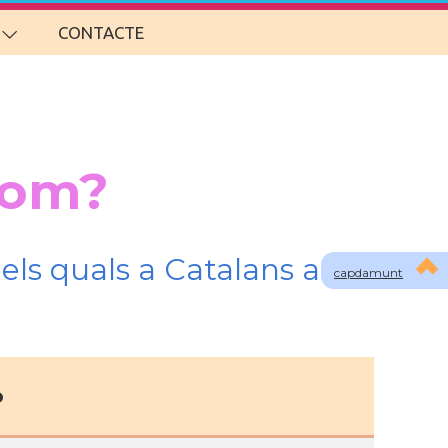
CONTACTE
som?
els quals a Catalans a
capdamunt
o