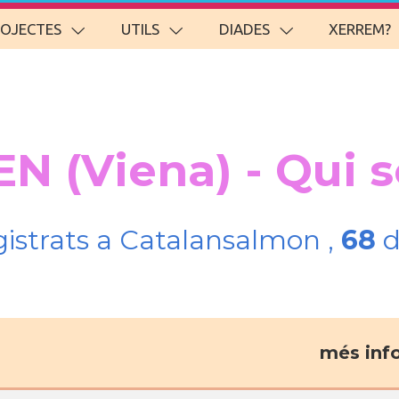
ROJECTES
UTILS
DIADES
XERREM?
EN (Viena) - Qui 
gistrats a Catalansalmon ,
68
d
més inf