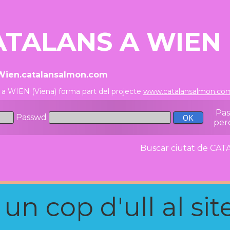
ATALANS A WIEN 
/Wien.catalansalmon.com
 a WIEN (Viena) forma part del projecte
www.catalansalmon.co
Pa
Passwd
per
Buscar ciutat de C
n cop d'ull al site