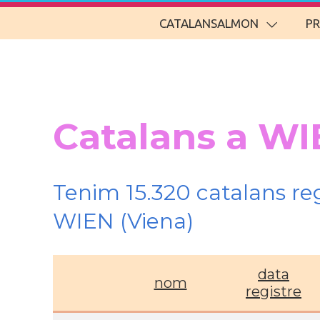
CATALANSALMON
P
Catalans a WI
Tenim 15.320 catalans re
WIEN (Viena)
data
nom
registre