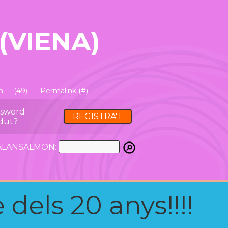
(VIENA)
m
- (49) -
Permalink (#)
ssword
REGISTRA'T
dut?
ATALANSALMON:
 dels 20 anys!!!!