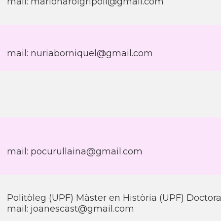
mail: marionaroigripoll@gmail.com
mail: nuriaborniquel@gmail.com
mail: pocurullaina@gmail.com
Politòleg (UPF) Màster en Història (UPF) Doctora
mail: joanescast@gmail.com