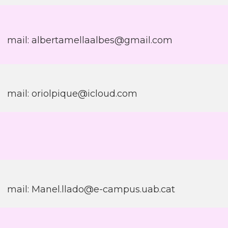
mail: albertamellaalbes@gmail.com
mail: oriolpique@icloud.com
mail: Manel.llado@e-campus.uab.cat