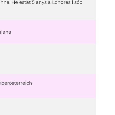
enna. He estat 5 anys a Londres i sóc
s
alana
Oberösterreich