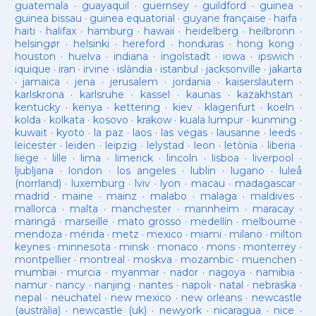
guatemala
·
guayaquil
·
guernsey
·
guildford
·
guinea
·
guinea bissau
·
guinea equatorial
·
guyane française
·
haifa
·
haiti
·
halifax
·
hamburg
·
hawaii
·
heidelberg
·
heilbronn
·
helsingør
·
helsinki
·
hereford
·
honduras
·
hong kong
·
houston
·
huelva
·
indiana
·
ingolstadt
·
iowa
·
ipswich
·
iquique
·
iran
·
irvine
·
islàndia
·
istanbul
·
jacksonville
·
jakarta
·
jamaica
·
jena
·
jerusalem
·
jordania
·
kaiserslautern
·
karlskrona
·
karlsruhe
·
kassel
·
kaunas
·
kazakhstan
·
kentucky
·
kenya
·
kettering
·
kiev
·
klagenfurt
·
koeln
·
kolda
·
kolkata
·
kosovo
·
krakow
·
kuala lumpur
·
kunming
·
kuwait
·
kyoto
·
la paz
·
laos
·
las vegas
·
lausanne
·
leeds
·
leicester
·
leiden
·
leipzig
·
lelystad
·
leon
·
letònia
·
liberia
·
liege
·
lille
·
lima
·
limerick
·
lincoln
·
lisboa
·
liverpool
·
ljubljana
·
london
·
los angeles
·
lublin
·
lugano
·
luleå
(norrland)
·
luxemburg
·
lviv
·
lyon
·
macau
·
madagascar
·
madrid
·
maine
·
mainz
·
malabo
·
malaga
·
maldives
·
mallorca
·
malta
·
manchester
·
mannheim
·
maracay
·
maringá
·
marseille
·
mato grosso
·
medellín
·
melbourne
·
mendoza
·
mérida
·
metz
·
mexico
·
miami
·
milano
·
milton
keynes
·
minnesota
·
minsk
·
monaco
·
mons
·
monterrey
·
montpellier
·
montreal
·
moskva
·
mozambic
·
muenchen
·
mumbai
·
murcia
·
myanmar
·
nador
·
nagoya
·
namibia
·
namur
·
nancy
·
nanjing
·
nantes
·
napoli
·
natal
·
nebraska
·
nepal
·
neuchatel
·
new mexico
·
new orleans
·
newcastle
(austràlia)
·
newcastle (uk)
·
newyork
·
nicaragua
·
nice
·