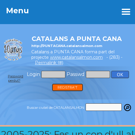
Menu
Menu
CATALANS A PUNTA CANA
http://PUNTACANA.catalansalmon.com
Catalans a PUNTA CANA forma part del
projecte
www.catalansalmon.com
- (283) -
Permalink (#)
Login
Passwd
Password
perdut?
REGISTRA'T
Buscar ciutat de CATALANSALMON:
2005-2025: Fes un cop d'ull al