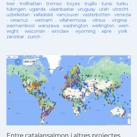
trier
·
trollhattan
·
tromso
·
troyes
·
trujillo
·
tunis
·
turku
·
tübingen
·
uganda
·
ulaanbaatar
·
uruguay
·
utah
·
utrecht
·
uzbekistan
·
valladolid
·
vancouver
·
vasterbotten
·
venezia
·
veracruz
·
vietnam
·
villahermosa
·
vilnius
·
virginia
·
warrnambool
·
warszawa
·
washington
·
wellington
·
wien
·
wight
·
wisconsin
·
wroclaw
·
wyoming
·
xipre
·
york
·
zanzibar
·
zurich
·
Entre catalansalmon i altres projectes