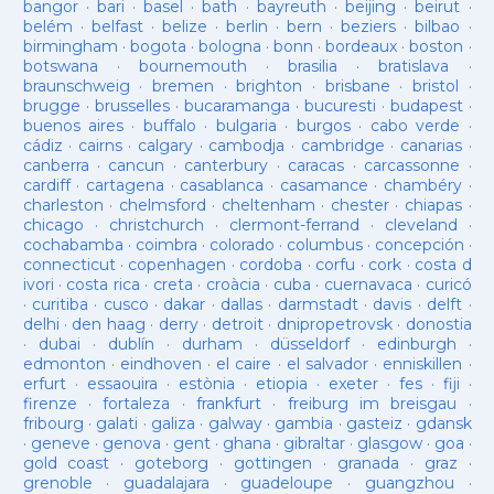
bangor
·
bari
·
basel
·
bath
·
bayreuth
·
beijing
·
beirut
·
belém
·
belfast
·
belize
·
berlin
·
bern
·
beziers
·
bilbao
·
birmingham
·
bogota
·
bologna
·
bonn
·
bordeaux
·
boston
·
botswana
·
bournemouth
·
brasilia
·
bratislava
·
braunschweig
·
bremen
·
brighton
·
brisbane
·
bristol
·
brugge
·
brusselles
·
bucaramanga
·
bucuresti
·
budapest
·
buenos aires
·
buffalo
·
bulgaria
·
burgos
·
cabo verde
·
cádiz
·
cairns
·
calgary
·
cambodja
·
cambridge
·
canarias
·
canberra
·
cancun
·
canterbury
·
caracas
·
carcassonne
·
cardiff
·
cartagena
·
casablanca
·
casamance
·
chambéry
·
charleston
·
chelmsford
·
cheltenham
·
chester
·
chiapas
·
chicago
·
christchurch
·
clermont-ferrand
·
cleveland
·
cochabamba
·
coimbra
·
colorado
·
columbus
·
concepción
·
connecticut
·
copenhagen
·
cordoba
·
corfu
·
cork
·
costa d
ivori
·
costa rica
·
creta
·
croàcia
·
cuba
·
cuernavaca
·
curicó
·
curitiba
·
cusco
·
dakar
·
dallas
·
darmstadt
·
davis
·
delft
·
delhi
·
den haag
·
derry
·
detroit
·
dnipropetrovsk
·
donostia
·
dubai
·
dublín
·
durham
·
düsseldorf
·
edinburgh
·
edmonton
·
eindhoven
·
el caire
·
el salvador
·
enniskillen
·
erfurt
·
essaouira
·
estònia
·
etiopia
·
exeter
·
fes
·
fiji
·
firenze
·
fortaleza
·
frankfurt
·
freiburg im breisgau
·
fribourg
·
galati
·
galiza
·
galway
·
gambia
·
gasteiz
·
gdansk
·
geneve
·
genova
·
gent
·
ghana
·
gibraltar
·
glasgow
·
goa
·
gold coast
·
goteborg
·
gottingen
·
granada
·
graz
·
grenoble
·
guadalajara
·
guadeloupe
·
guangzhou
·