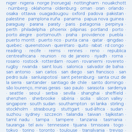
niger
·
nigeria
·
norge (noruega)
·
nottingham
·
nouakchott
·
nürnberg
·
oklahoma
·
oldenburg
·
oman
·
oran
·
orlando
·
osaka
·
ottawa
·
ouagadougou
·
oxford
·
padova
·
pakistan
·
palestine
·
pamplona iruña
·
panama
·
papua nova guinea
·
paraguay
·
parana
·
paraty
·
paris
·
patagonia
·
perpinya
·
perth
·
philadelphia
·
phoenix
·
pilipinas
·
portland
·
porto
·
porto alegre
·
portsmouth
·
praha
·
providence
·
puebla
·
puerto montt
·
puerto rico
·
punta cana
·
qatar
·
qingdao
·
quebec
·
queenstown
·
querétaro
·
quito
·
rabat
·
rd congo
·
reading
·
recife
·
reims
·
rennes
·
reno
·
republica
centreafricana
·
reunion
·
rio de janeiro
·
riyadh
·
roma
·
rosario
·
rostock
·
rotterdam
·
rouen
·
rovaniemi
·
rovereto
·
rugby
·
rwanda
·
saint louis
·
salonica
·
salvador de bahia
·
san antonio
·
san carlos
·
san diego
·
san francisco
·
san
pedro sula
·
sanluispotosí
·
sant petersburg
·
santa cruz de
la sierra
·
santander
·
santiago de chile
·
santo domingo
·
são lourenço, minas gerais
·
sao paulo
·
sarasota
·
sardenya
·
seattle
·
seoul
·
serbia
·
sevilla
·
shanghai
·
sheffield
·
shenzhen
·
sherbrooke
·
sibèria
·
sicilia
·
silicon valley
·
singapore
·
south sudan
·
southampton
·
sri lanka
·
stirling
·
stockholm
·
strasbourg
·
stuttgart
·
sud-âfrica
·
sudan
·
suzhou
·
sydney
·
szczecin
·
tailandia
·
taiwan
·
tajikistan
·
tamil nadu
·
tampa
·
tampere
·
tanzania
·
tasmania
·
tauranga
·
tel aviv
·
tennessee
·
tijuana
·
timisoara
·
togo
·
tokyo
·
torino
·
toronto
·
toulouse
·
transilvania
·
treviso
·