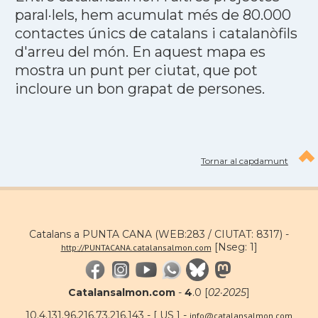
paral·lels, hem acumulat més de 80.000
contactes únics de catalans i catalanòfils
d'arreu del món. En aquest mapa es
mostra un punt per ciutat, que pot
incloure un bon grapat de persones.
Tornar al capdamunt
Catalans a PUNTA CANA (WEB:283 / CIUTAT: 8317) -
[Nseg: 1]
http://PUNTACANA.catalansalmon.com
Catalansalmon.com
-
4
.0 [
02·2025
]
10.4.131.96,216.73.216.143 - [ US ] -
info@catalansalmon.com