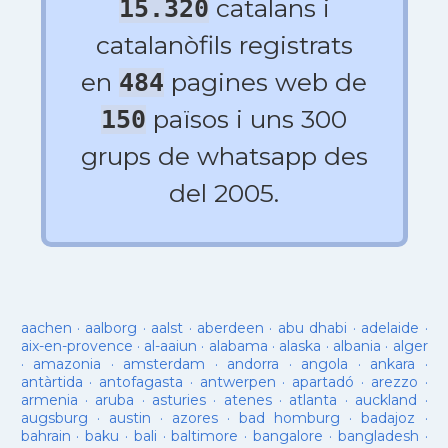
catalans i
15.320
catalanòfils registrats
en
pagines web de
484
països i uns 300
150
grups de whatsapp des
del 2005.
aachen
·
aalborg
·
aalst
·
aberdeen
·
abu dhabi
·
adelaide
·
aix-en-provence
·
al-aaiun
·
alabama
·
alaska
·
albania
·
alger
·
amazonia
·
amsterdam
·
andorra
·
angola
·
ankara
·
antàrtida
·
antofagasta
·
antwerpen
·
apartadó
·
arezzo
·
armenia
·
aruba
·
asturies
·
atenes
·
atlanta
·
auckland
·
augsburg
·
austin
·
azores
·
bad homburg
·
badajoz
·
bahrain
·
baku
·
bali
·
baltimore
·
bangalore
·
bangladesh
·