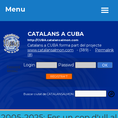
Menu
Menu
CATALANS A CUBA
http://CUBA.catalansalmon.com
Catalans a CUBA forma part del projecte
www.catalansalmon.com
- (389) -
Permalink
(#)
Login
Passwd
Password
perdut?
REGISTRA'T
Buscar ciutat de CATALANSALMON:
2005-2025: Fes un cop d'ull al