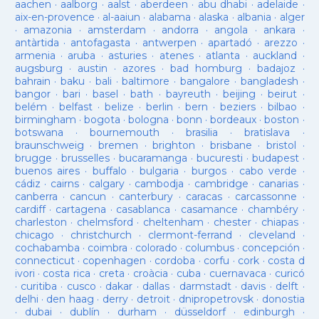
aachen
·
aalborg
·
aalst
·
aberdeen
·
abu dhabi
·
adelaide
·
aix-en-provence
·
al-aaiun
·
alabama
·
alaska
·
albania
·
alger
·
amazonia
·
amsterdam
·
andorra
·
angola
·
ankara
·
antàrtida
·
antofagasta
·
antwerpen
·
apartadó
·
arezzo
·
armenia
·
aruba
·
asturies
·
atenes
·
atlanta
·
auckland
·
augsburg
·
austin
·
azores
·
bad homburg
·
badajoz
·
bahrain
·
baku
·
bali
·
baltimore
·
bangalore
·
bangladesh
·
bangor
·
bari
·
basel
·
bath
·
bayreuth
·
beijing
·
beirut
·
belém
·
belfast
·
belize
·
berlin
·
bern
·
beziers
·
bilbao
·
birmingham
·
bogota
·
bologna
·
bonn
·
bordeaux
·
boston
·
botswana
·
bournemouth
·
brasilia
·
bratislava
·
braunschweig
·
bremen
·
brighton
·
brisbane
·
bristol
·
brugge
·
brusselles
·
bucaramanga
·
bucuresti
·
budapest
·
buenos aires
·
buffalo
·
bulgaria
·
burgos
·
cabo verde
·
cádiz
·
cairns
·
calgary
·
cambodja
·
cambridge
·
canarias
·
canberra
·
cancun
·
canterbury
·
caracas
·
carcassonne
·
cardiff
·
cartagena
·
casablanca
·
casamance
·
chambéry
·
charleston
·
chelmsford
·
cheltenham
·
chester
·
chiapas
·
chicago
·
christchurch
·
clermont-ferrand
·
cleveland
·
cochabamba
·
coimbra
·
colorado
·
columbus
·
concepción
·
connecticut
·
copenhagen
·
cordoba
·
corfu
·
cork
·
costa d
ivori
·
costa rica
·
creta
·
croàcia
·
cuba
·
cuernavaca
·
curicó
·
curitiba
·
cusco
·
dakar
·
dallas
·
darmstadt
·
davis
·
delft
·
delhi
·
den haag
·
derry
·
detroit
·
dnipropetrovsk
·
donostia
·
dubai
·
dublín
·
durham
·
düsseldorf
·
edinburgh
·