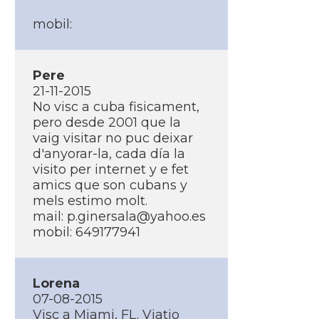
mobil:
Pere
21-11-2015
No visc a cuba fisicament,
pero desde 2001 que la
vaig visitar no puc deixar
d'anyorar-la, cada dí­a la
visito per internet y e fet
amics que son cubans y
mels estimo molt.
mail: p.ginersala@yahoo.es
mobil: 649177941
Lorena
07-08-2015
Visc a Miami, FL. Viatjo