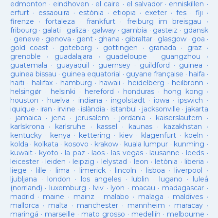
edmonton
·
eindhoven
·
el caire
·
el salvador
·
enniskillen
·
erfurt
·
essaouira
·
estònia
·
etiopia
·
exeter
·
fes
·
fiji
·
firenze
·
fortaleza
·
frankfurt
·
freiburg im breisgau
·
fribourg
·
galati
·
galiza
·
galway
·
gambia
·
gasteiz
·
gdansk
·
geneve
·
genova
·
gent
·
ghana
·
gibraltar
·
glasgow
·
goa
·
gold coast
·
goteborg
·
gottingen
·
granada
·
graz
·
grenoble
·
guadalajara
·
guadeloupe
·
guangzhou
·
guatemala
·
guayaquil
·
guernsey
·
guildford
·
guinea
·
guinea bissau
·
guinea equatorial
·
guyane française
·
haifa
·
haiti
·
halifax
·
hamburg
·
hawaii
·
heidelberg
·
heilbronn
·
helsingør
·
helsinki
·
hereford
·
honduras
·
hong kong
·
houston
·
huelva
·
indiana
·
ingolstadt
·
iowa
·
ipswich
·
iquique
·
iran
·
irvine
·
islàndia
·
istanbul
·
jacksonville
·
jakarta
·
jamaica
·
jena
·
jerusalem
·
jordania
·
kaiserslautern
·
karlskrona
·
karlsruhe
·
kassel
·
kaunas
·
kazakhstan
·
kentucky
·
kenya
·
kettering
·
kiev
·
klagenfurt
·
koeln
·
kolda
·
kolkata
·
kosovo
·
krakow
·
kuala lumpur
·
kunming
·
kuwait
·
kyoto
·
la paz
·
laos
·
las vegas
·
lausanne
·
leeds
·
leicester
·
leiden
·
leipzig
·
lelystad
·
leon
·
letònia
·
liberia
·
liege
·
lille
·
lima
·
limerick
·
lincoln
·
lisboa
·
liverpool
·
ljubljana
·
london
·
los angeles
·
lublin
·
lugano
·
luleå
(norrland)
·
luxemburg
·
lviv
·
lyon
·
macau
·
madagascar
·
madrid
·
maine
·
mainz
·
malabo
·
malaga
·
maldives
·
mallorca
·
malta
·
manchester
·
mannheim
·
maracay
·
maringá
·
marseille
·
mato grosso
·
medellín
·
melbourne
·