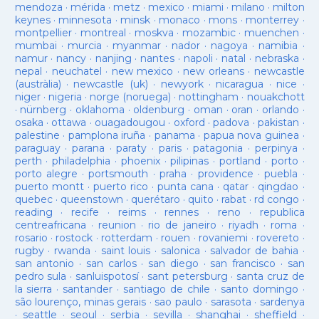
mendoza
·
mérida
·
metz
·
mexico
·
miami
·
milano
·
milton
keynes
·
minnesota
·
minsk
·
monaco
·
mons
·
monterrey
·
montpellier
·
montreal
·
moskva
·
mozambic
·
muenchen
·
mumbai
·
murcia
·
myanmar
·
nador
·
nagoya
·
namibia
·
namur
·
nancy
·
nanjing
·
nantes
·
napoli
·
natal
·
nebraska
·
nepal
·
neuchatel
·
new mexico
·
new orleans
·
newcastle
(austràlia)
·
newcastle (uk)
·
newyork
·
nicaragua
·
nice
·
niger
·
nigeria
·
norge (noruega)
·
nottingham
·
nouakchott
·
nürnberg
·
oklahoma
·
oldenburg
·
oman
·
oran
·
orlando
·
osaka
·
ottawa
·
ouagadougou
·
oxford
·
padova
·
pakistan
·
palestine
·
pamplona iruña
·
panama
·
papua nova guinea
·
paraguay
·
parana
·
paraty
·
paris
·
patagonia
·
perpinya
·
perth
·
philadelphia
·
phoenix
·
pilipinas
·
portland
·
porto
·
porto alegre
·
portsmouth
·
praha
·
providence
·
puebla
·
puerto montt
·
puerto rico
·
punta cana
·
qatar
·
qingdao
·
quebec
·
queenstown
·
querétaro
·
quito
·
rabat
·
rd congo
·
reading
·
recife
·
reims
·
rennes
·
reno
·
republica
centreafricana
·
reunion
·
rio de janeiro
·
riyadh
·
roma
·
rosario
·
rostock
·
rotterdam
·
rouen
·
rovaniemi
·
rovereto
·
rugby
·
rwanda
·
saint louis
·
salonica
·
salvador de bahia
·
san antonio
·
san carlos
·
san diego
·
san francisco
·
san
pedro sula
·
sanluispotosí
·
sant petersburg
·
santa cruz de
la sierra
·
santander
·
santiago de chile
·
santo domingo
·
são lourenço, minas gerais
·
sao paulo
·
sarasota
·
sardenya
·
seattle
·
seoul
·
serbia
·
sevilla
·
shanghai
·
sheffield
·