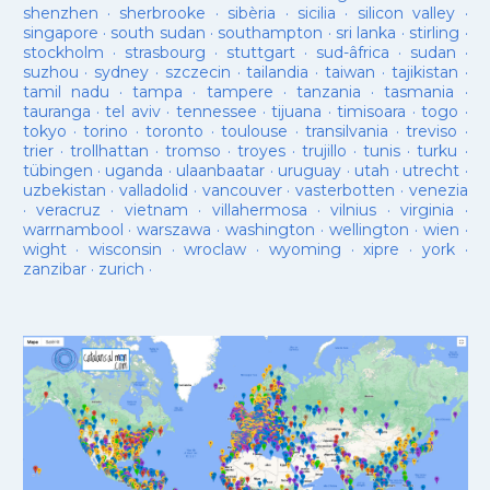
shenzhen
·
sherbrooke
·
sibèria
·
sicilia
·
silicon valley
·
singapore
·
south sudan
·
southampton
·
sri lanka
·
stirling
·
stockholm
·
strasbourg
·
stuttgart
·
sud-âfrica
·
sudan
·
suzhou
·
sydney
·
szczecin
·
tailandia
·
taiwan
·
tajikistan
·
tamil nadu
·
tampa
·
tampere
·
tanzania
·
tasmania
·
tauranga
·
tel aviv
·
tennessee
·
tijuana
·
timisoara
·
togo
·
tokyo
·
torino
·
toronto
·
toulouse
·
transilvania
·
treviso
·
trier
·
trollhattan
·
tromso
·
troyes
·
trujillo
·
tunis
·
turku
·
tübingen
·
uganda
·
ulaanbaatar
·
uruguay
·
utah
·
utrecht
·
uzbekistan
·
valladolid
·
vancouver
·
vasterbotten
·
venezia
·
veracruz
·
vietnam
·
villahermosa
·
vilnius
·
virginia
·
warrnambool
·
warszawa
·
washington
·
wellington
·
wien
·
wight
·
wisconsin
·
wroclaw
·
wyoming
·
xipre
·
york
·
zanzibar
·
zurich
·