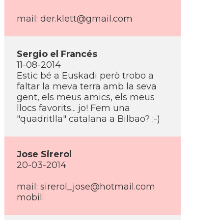
mail: der.klett@gmail.com
Sergio el Francés
11-08-2014
Estic bé a Euskadi però trobo a
faltar la meva terra amb la seva
gent, els meus amics, els meus
llocs favorits... jo! Fem una
"quadritlla" catalana a Bilbao? ;-)
Jose Sirerol
20-03-2014
mail: sirerol_jose@hotmail.com
mobil: