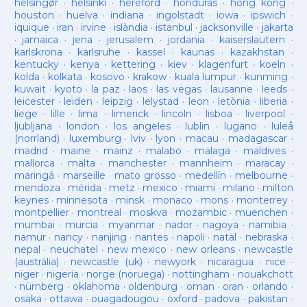
helsingør
·
helsinki
·
hereford
·
honduras
·
hong kong
·
houston
·
huelva
·
indiana
·
ingolstadt
·
iowa
·
ipswich
·
iquique
·
iran
·
irvine
·
islàndia
·
istanbul
·
jacksonville
·
jakarta
·
jamaica
·
jena
·
jerusalem
·
jordania
·
kaiserslautern
·
karlskrona
·
karlsruhe
·
kassel
·
kaunas
·
kazakhstan
·
kentucky
·
kenya
·
kettering
·
kiev
·
klagenfurt
·
koeln
·
kolda
·
kolkata
·
kosovo
·
krakow
·
kuala lumpur
·
kunming
·
kuwait
·
kyoto
·
la paz
·
laos
·
las vegas
·
lausanne
·
leeds
·
leicester
·
leiden
·
leipzig
·
lelystad
·
leon
·
letònia
·
liberia
·
liege
·
lille
·
lima
·
limerick
·
lincoln
·
lisboa
·
liverpool
·
ljubljana
·
london
·
los angeles
·
lublin
·
lugano
·
luleå
(norrland)
·
luxemburg
·
lviv
·
lyon
·
macau
·
madagascar
·
madrid
·
maine
·
mainz
·
malabo
·
malaga
·
maldives
·
mallorca
·
malta
·
manchester
·
mannheim
·
maracay
·
maringá
·
marseille
·
mato grosso
·
medellín
·
melbourne
·
mendoza
·
mérida
·
metz
·
mexico
·
miami
·
milano
·
milton
keynes
·
minnesota
·
minsk
·
monaco
·
mons
·
monterrey
·
montpellier
·
montreal
·
moskva
·
mozambic
·
muenchen
·
mumbai
·
murcia
·
myanmar
·
nador
·
nagoya
·
namibia
·
namur
·
nancy
·
nanjing
·
nantes
·
napoli
·
natal
·
nebraska
·
nepal
·
neuchatel
·
new mexico
·
new orleans
·
newcastle
(austràlia)
·
newcastle (uk)
·
newyork
·
nicaragua
·
nice
·
niger
·
nigeria
·
norge (noruega)
·
nottingham
·
nouakchott
·
nürnberg
·
oklahoma
·
oldenburg
·
oman
·
oran
·
orlando
·
osaka
·
ottawa
·
ouagadougou
·
oxford
·
padova
·
pakistan
·