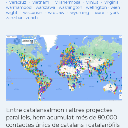
·
veracruz
·
vietnam
·
villahermosa
·
vilnius
·
virginia
·
warrnambool
·
warszawa
·
washington
·
wellington
·
wien
·
wight
·
wisconsin
·
wroclaw
·
wyoming
·
xipre
·
york
·
zanzibar
·
zurich
·
Entre catalansalmon i altres projectes
paral·lels, hem acumulat més de 80.000
contactes únics de catalans i catalanòfils