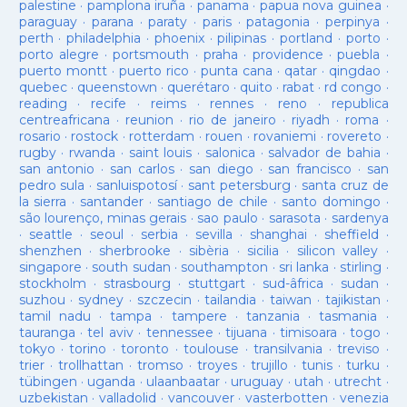
palestine
·
pamplona iruña
·
panama
·
papua nova guinea
·
paraguay
·
parana
·
paraty
·
paris
·
patagonia
·
perpinya
·
perth
·
philadelphia
·
phoenix
·
pilipinas
·
portland
·
porto
·
porto alegre
·
portsmouth
·
praha
·
providence
·
puebla
·
puerto montt
·
puerto rico
·
punta cana
·
qatar
·
qingdao
·
quebec
·
queenstown
·
querétaro
·
quito
·
rabat
·
rd congo
·
reading
·
recife
·
reims
·
rennes
·
reno
·
republica
centreafricana
·
reunion
·
rio de janeiro
·
riyadh
·
roma
·
rosario
·
rostock
·
rotterdam
·
rouen
·
rovaniemi
·
rovereto
·
rugby
·
rwanda
·
saint louis
·
salonica
·
salvador de bahia
·
san antonio
·
san carlos
·
san diego
·
san francisco
·
san
pedro sula
·
sanluispotosí
·
sant petersburg
·
santa cruz de
la sierra
·
santander
·
santiago de chile
·
santo domingo
·
são lourenço, minas gerais
·
sao paulo
·
sarasota
·
sardenya
·
seattle
·
seoul
·
serbia
·
sevilla
·
shanghai
·
sheffield
·
shenzhen
·
sherbrooke
·
sibèria
·
sicilia
·
silicon valley
·
singapore
·
south sudan
·
southampton
·
sri lanka
·
stirling
·
stockholm
·
strasbourg
·
stuttgart
·
sud-âfrica
·
sudan
·
suzhou
·
sydney
·
szczecin
·
tailandia
·
taiwan
·
tajikistan
·
tamil nadu
·
tampa
·
tampere
·
tanzania
·
tasmania
·
tauranga
·
tel aviv
·
tennessee
·
tijuana
·
timisoara
·
togo
·
tokyo
·
torino
·
toronto
·
toulouse
·
transilvania
·
treviso
·
trier
·
trollhattan
·
tromso
·
troyes
·
trujillo
·
tunis
·
turku
·
tübingen
·
uganda
·
ulaanbaatar
·
uruguay
·
utah
·
utrecht
·
uzbekistan
·
valladolid
·
vancouver
·
vasterbotten
·
venezia