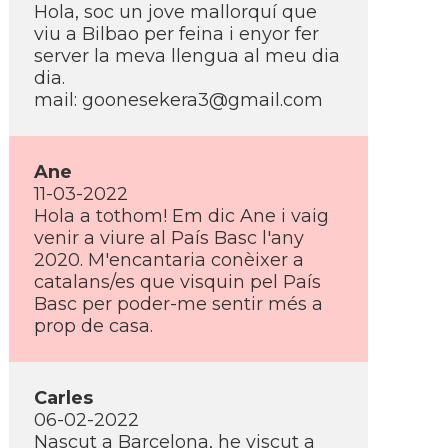
Hola, soc un jove mallorquí­ que
viu a Bilbao per feina i enyor fer
server la meva llengua al meu dia
dia.
mail: goonesekera3@gmail.com
Ane
11-03-2022
Hola a tothom! Em dic Ane i vaig
venir a viure al Paí­s Basc l'any
2020. M'encantaria conèixer a
catalans/es que visquin pel Paí­s
Basc per poder-me sentir més a
prop de casa.
Carles
06-02-2022
Nascut a Barcelona, he viscut a