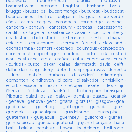
botswana
·
bournemouth
·
brasilia
·
bratislava
·
braunschweig
·
bremen
·
brighton
·
brisbane
·
bristol
·
brugge
·
brusselles
·
bucaramanga
·
bucuresti
·
budapest
·
buenos aires
·
buffalo
·
bulgaria
·
burgos
·
cabo verde
·
cádiz
·
cairns
·
calgary
·
cambodja
·
cambridge
·
canarias
·
canberra
·
cancun
·
canterbury
·
caracas
·
carcassonne
·
cardiff
·
cartagena
·
casablanca
·
casamance
·
chambéry
·
charleston
·
chelmsford
·
cheltenham
·
chester
·
chiapas
·
chicago
·
christchurch
·
clermont-ferrand
·
cleveland
·
cochabamba
·
coimbra
·
colorado
·
columbus
·
concepción
·
connecticut
·
copenhagen
·
cordoba
·
corfu
·
cork
·
costa d
ivori
·
costa rica
·
creta
·
croàcia
·
cuba
·
cuernavaca
·
curicó
·
curitiba
·
cusco
·
dakar
·
dallas
·
darmstadt
·
davis
·
delft
·
delhi
·
den haag
·
derry
·
detroit
·
dnipropetrovsk
·
donostia
·
dubai
·
dublín
·
durham
·
düsseldorf
·
edinburgh
·
edmonton
·
eindhoven
·
el caire
·
el salvador
·
enniskillen
·
erfurt
·
essaouira
·
estònia
·
etiopia
·
exeter
·
fes
·
fiji
·
firenze
·
fortaleza
·
frankfurt
·
freiburg im breisgau
·
fribourg
·
galati
·
galiza
·
galway
·
gambia
·
gasteiz
·
gdansk
·
geneve
·
genova
·
gent
·
ghana
·
gibraltar
·
glasgow
·
goa
·
gold coast
·
goteborg
·
gottingen
·
granada
·
graz
·
grenoble
·
guadalajara
·
guadeloupe
·
guangzhou
·
guatemala
·
guayaquil
·
guernsey
·
guildford
·
guinea
·
guinea bissau
·
guinea equatorial
·
guyane française
·
haifa
·
haiti
·
halifax
·
hamburg
·
hawaii
·
heidelberg
·
heilbronn
·