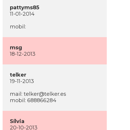
pattyms85
11-01-2014
mobil:
msg
18-12-2013
telker
19-11-2013
mail: telker@telker.es
mobil: 688866284
Sí­lvia
20-10-2013