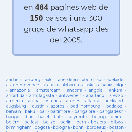
en
pagines web de
484
països i uns 300
150
grups de whatsapp des
del 2005.
aachen
·
aalborg
·
aalst
·
aberdeen
·
abu dhabi
·
adelaide
·
aix-en-provence
·
al-aaiun
·
alabama
·
alaska
·
albania
·
alger
·
amazonia
·
amsterdam
·
andorra
·
angola
·
ankara
·
antàrtida
·
antofagasta
·
antwerpen
·
apartadó
·
arezzo
·
armenia
·
aruba
·
asturies
·
atenes
·
atlanta
·
auckland
·
augsburg
·
austin
·
azores
·
bad homburg
·
badajoz
·
bahrain
·
baku
·
bali
·
baltimore
·
bangalore
·
bangladesh
·
bangor
·
bari
·
basel
·
bath
·
bayreuth
·
beijing
·
beirut
·
belém
·
belfast
·
belize
·
berlin
·
bern
·
beziers
·
bilbao
·
birmingham
·
bogota
·
bologna
·
bonn
·
bordeaux
·
boston
·