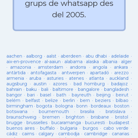
grups de whatsapp des
del 2005.
aachen
·
aalborg
·
aalst
·
aberdeen
·
abu dhabi
·
adelaide
·
aix-en-provence
·
al-aaiun
·
alabama
·
alaska
·
albania
·
alger
·
amazonia
·
amsterdam
·
andorra
·
angola
·
ankara
·
antàrtida
·
antofagasta
·
antwerpen
·
apartadó
·
arezzo
·
armenia
·
aruba
·
asturies
·
atenes
·
atlanta
·
auckland
·
augsburg
·
austin
·
azores
·
bad homburg
·
badajoz
·
bahrain
·
baku
·
bali
·
baltimore
·
bangalore
·
bangladesh
·
bangor
·
bari
·
basel
·
bath
·
bayreuth
·
beijing
·
beirut
·
belém
·
belfast
·
belize
·
berlin
·
bern
·
beziers
·
bilbao
·
birmingham
·
bogota
·
bologna
·
bonn
·
bordeaux
·
boston
·
botswana
·
bournemouth
·
brasilia
·
bratislava
·
braunschweig
·
bremen
·
brighton
·
brisbane
·
bristol
·
brugge
·
brusselles
·
bucaramanga
·
bucuresti
·
budapest
·
buenos aires
·
buffalo
·
bulgaria
·
burgos
·
cabo verde
·
cádiz
·
cairns
·
calgary
·
cambodja
·
cambridge
·
canarias
·