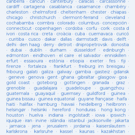
canberra
·
cancun
·
canterbury
·
caracas
·
carcassonne
·
cardiff
·
cartagena
·
casablanca
·
casamance
·
chambéry
·
charleston
·
chelmsford
·
cheltenham
·
chester
·
chiapas
·
chicago
·
christchurch
·
clermont-ferrand
·
cleveland
·
cochabamba
·
coimbra
·
colorado
·
columbus
·
concepción
·
connecticut
·
copenhagen
·
cordoba
·
corfu
·
cork
·
costa d
ivori
·
costa rica
·
creta
·
croàcia
·
cuba
·
cuernavaca
·
curicó
·
curitiba
·
cusco
·
dakar
·
dallas
·
darmstadt
·
davis
·
delft
·
delhi
·
den haag
·
derry
·
detroit
·
dnipropetrovsk
·
donostia
·
dubai
·
dublín
·
durham
·
düsseldorf
·
edinburgh
·
edmonton
·
eindhoven
·
el caire
·
el salvador
·
enniskillen
·
erfurt
·
essaouira
·
estònia
·
etiopia
·
exeter
·
fes
·
fiji
·
firenze
·
fortaleza
·
frankfurt
·
freiburg im breisgau
·
fribourg
·
galati
·
galiza
·
galway
·
gambia
·
gasteiz
·
gdansk
·
geneve
·
genova
·
gent
·
ghana
·
gibraltar
·
glasgow
·
goa
·
gold coast
·
goteborg
·
gottingen
·
granada
·
graz
·
grenoble
·
guadalajara
·
guadeloupe
·
guangzhou
·
guatemala
·
guayaquil
·
guernsey
·
guildford
·
guinea
·
guinea bissau
·
guinea equatorial
·
guyane française
·
haifa
·
haiti
·
halifax
·
hamburg
·
hawaii
·
heidelberg
·
heilbronn
·
helsingør
·
helsinki
·
hereford
·
honduras
·
hong kong
·
houston
·
huelva
·
indiana
·
ingolstadt
·
iowa
·
ipswich
·
iquique
·
iran
·
irvine
·
islàndia
·
istanbul
·
jacksonville
·
jakarta
·
jamaica
·
jena
·
jerusalem
·
jordania
·
kaiserslautern
·
karlskrona
·
karlsruhe
·
kassel
·
kaunas
·
kazakhstan
·