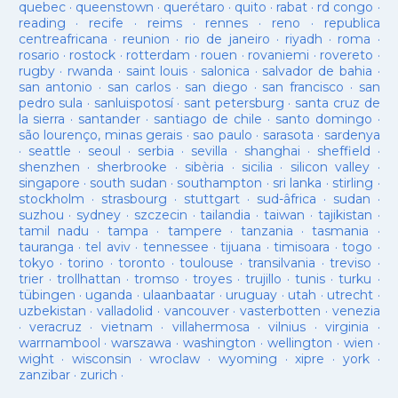
quebec
·
queenstown
·
querétaro
·
quito
·
rabat
·
rd congo
·
reading
·
recife
·
reims
·
rennes
·
reno
·
republica
centreafricana
·
reunion
·
rio de janeiro
·
riyadh
·
roma
·
rosario
·
rostock
·
rotterdam
·
rouen
·
rovaniemi
·
rovereto
·
rugby
·
rwanda
·
saint louis
·
salonica
·
salvador de bahia
·
san antonio
·
san carlos
·
san diego
·
san francisco
·
san
pedro sula
·
sanluispotosí
·
sant petersburg
·
santa cruz de
la sierra
·
santander
·
santiago de chile
·
santo domingo
·
são lourenço, minas gerais
·
sao paulo
·
sarasota
·
sardenya
·
seattle
·
seoul
·
serbia
·
sevilla
·
shanghai
·
sheffield
·
shenzhen
·
sherbrooke
·
sibèria
·
sicilia
·
silicon valley
·
singapore
·
south sudan
·
southampton
·
sri lanka
·
stirling
·
stockholm
·
strasbourg
·
stuttgart
·
sud-âfrica
·
sudan
·
suzhou
·
sydney
·
szczecin
·
tailandia
·
taiwan
·
tajikistan
·
tamil nadu
·
tampa
·
tampere
·
tanzania
·
tasmania
·
tauranga
·
tel aviv
·
tennessee
·
tijuana
·
timisoara
·
togo
·
tokyo
·
torino
·
toronto
·
toulouse
·
transilvania
·
treviso
·
trier
·
trollhattan
·
tromso
·
troyes
·
trujillo
·
tunis
·
turku
·
tübingen
·
uganda
·
ulaanbaatar
·
uruguay
·
utah
·
utrecht
·
uzbekistan
·
valladolid
·
vancouver
·
vasterbotten
·
venezia
·
veracruz
·
vietnam
·
villahermosa
·
vilnius
·
virginia
·
warrnambool
·
warszawa
·
washington
·
wellington
·
wien
·
wight
·
wisconsin
·
wroclaw
·
wyoming
·
xipre
·
york
·
zanzibar
·
zurich
·