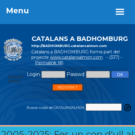
Menu
Menu
CATALANS A BADHOMBURG
http://BADHOMBURG.catalansalmon.com
Catalans a BADHOMBURG forma part del
projecte
www.catalansalmon.com
- (337) -
Permalink (#)
Login
Passwd
Password
perdut?
REGISTRA'T
Buscar ciutat de CATALANSALMON:
2005-2025: Fes un cop d'ull al