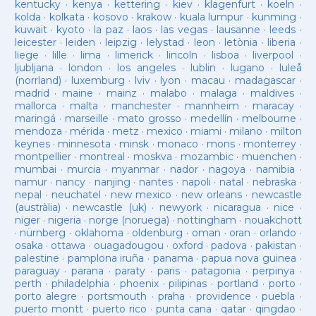
kentucky
·
kenya
·
kettering
·
kiev
·
klagenfurt
·
koeln
·
kolda
·
kolkata
·
kosovo
·
krakow
·
kuala lumpur
·
kunming
·
kuwait
·
kyoto
·
la paz
·
laos
·
las vegas
·
lausanne
·
leeds
·
leicester
·
leiden
·
leipzig
·
lelystad
·
leon
·
letònia
·
liberia
·
liege
·
lille
·
lima
·
limerick
·
lincoln
·
lisboa
·
liverpool
·
ljubljana
·
london
·
los angeles
·
lublin
·
lugano
·
luleå
(norrland)
·
luxemburg
·
lviv
·
lyon
·
macau
·
madagascar
·
madrid
·
maine
·
mainz
·
malabo
·
malaga
·
maldives
·
mallorca
·
malta
·
manchester
·
mannheim
·
maracay
·
maringá
·
marseille
·
mato grosso
·
medellín
·
melbourne
·
mendoza
·
mérida
·
metz
·
mexico
·
miami
·
milano
·
milton
keynes
·
minnesota
·
minsk
·
monaco
·
mons
·
monterrey
·
montpellier
·
montreal
·
moskva
·
mozambic
·
muenchen
·
mumbai
·
murcia
·
myanmar
·
nador
·
nagoya
·
namibia
·
namur
·
nancy
·
nanjing
·
nantes
·
napoli
·
natal
·
nebraska
·
nepal
·
neuchatel
·
new mexico
·
new orleans
·
newcastle
(austràlia)
·
newcastle (uk)
·
newyork
·
nicaragua
·
nice
·
niger
·
nigeria
·
norge (noruega)
·
nottingham
·
nouakchott
·
nürnberg
·
oklahoma
·
oldenburg
·
oman
·
oran
·
orlando
·
osaka
·
ottawa
·
ouagadougou
·
oxford
·
padova
·
pakistan
·
palestine
·
pamplona iruña
·
panama
·
papua nova guinea
·
paraguay
·
parana
·
paraty
·
paris
·
patagonia
·
perpinya
·
perth
·
philadelphia
·
phoenix
·
pilipinas
·
portland
·
porto
·
porto alegre
·
portsmouth
·
praha
·
providence
·
puebla
·
puerto montt
·
puerto rico
·
punta cana
·
qatar
·
qingdao
·