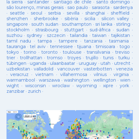
la sierra
·
santander
·
santiago de chile
·
santo domingo
·
são lourenço, minas gerais
·
sao paulo
·
sarasota
·
sardenya
·
seattle
·
seoul
·
serbia
·
sevilla
·
shanghai
·
sheffield
·
shenzhen
·
sherbrooke
·
sibèria
·
sicilia
·
silicon valley
·
singapore
·
south sudan
·
southampton
·
sri lanka
·
stirling
·
stockholm
·
strasbourg
·
stuttgart
·
sud-âfrica
·
sudan
·
suzhou
·
sydney
·
szczecin
·
tailandia
·
taiwan
·
tajikistan
·
tamil nadu
·
tampa
·
tampere
·
tanzania
·
tasmania
·
tauranga
·
tel aviv
·
tennessee
·
tijuana
·
timisoara
·
togo
·
tokyo
·
torino
·
toronto
·
toulouse
·
transilvania
·
treviso
·
trier
·
trollhattan
·
tromso
·
troyes
·
trujillo
·
tunis
·
turku
·
tübingen
·
uganda
·
ulaanbaatar
·
uruguay
·
utah
·
utrecht
·
uzbekistan
·
valladolid
·
vancouver
·
vasterbotten
·
venezia
·
veracruz
·
vietnam
·
villahermosa
·
vilnius
·
virginia
·
warrnambool
·
warszawa
·
washington
·
wellington
·
wien
·
wight
·
wisconsin
·
wroclaw
·
wyoming
·
xipre
·
york
·
zanzibar
·
zurich
·