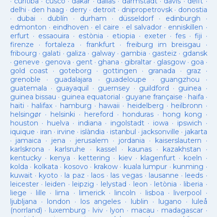
·
curitiba
·
cusco
·
dakar
·
dallas
·
darmstadt
·
davis
·
delft
·
delhi
·
den haag
·
derry
·
detroit
·
dnipropetrovsk
·
donostia
·
dubai
·
dublín
·
durham
·
düsseldorf
·
edinburgh
·
edmonton
·
eindhoven
·
el caire
·
el salvador
·
enniskillen
·
erfurt
·
essaouira
·
estònia
·
etiopia
·
exeter
·
fes
·
fiji
·
firenze
·
fortaleza
·
frankfurt
·
freiburg im breisgau
·
fribourg
·
galati
·
galiza
·
galway
·
gambia
·
gasteiz
·
gdansk
·
geneve
·
genova
·
gent
·
ghana
·
gibraltar
·
glasgow
·
goa
·
gold coast
·
goteborg
·
gottingen
·
granada
·
graz
·
grenoble
·
guadalajara
·
guadeloupe
·
guangzhou
·
guatemala
·
guayaquil
·
guernsey
·
guildford
·
guinea
·
guinea bissau
·
guinea equatorial
·
guyane française
·
haifa
·
haiti
·
halifax
·
hamburg
·
hawaii
·
heidelberg
·
heilbronn
·
helsingør
·
helsinki
·
hereford
·
honduras
·
hong kong
·
houston
·
huelva
·
indiana
·
ingolstadt
·
iowa
·
ipswich
·
iquique
·
iran
·
irvine
·
islàndia
·
istanbul
·
jacksonville
·
jakarta
·
jamaica
·
jena
·
jerusalem
·
jordania
·
kaiserslautern
·
karlskrona
·
karlsruhe
·
kassel
·
kaunas
·
kazakhstan
·
kentucky
·
kenya
·
kettering
·
kiev
·
klagenfurt
·
koeln
·
kolda
·
kolkata
·
kosovo
·
krakow
·
kuala lumpur
·
kunming
·
kuwait
·
kyoto
·
la paz
·
laos
·
las vegas
·
lausanne
·
leeds
·
leicester
·
leiden
·
leipzig
·
lelystad
·
leon
·
letònia
·
liberia
·
liege
·
lille
·
lima
·
limerick
·
lincoln
·
lisboa
·
liverpool
·
ljubljana
·
london
·
los angeles
·
lublin
·
lugano
·
luleå
(norrland)
·
luxemburg
·
lviv
·
lyon
·
macau
·
madagascar
·