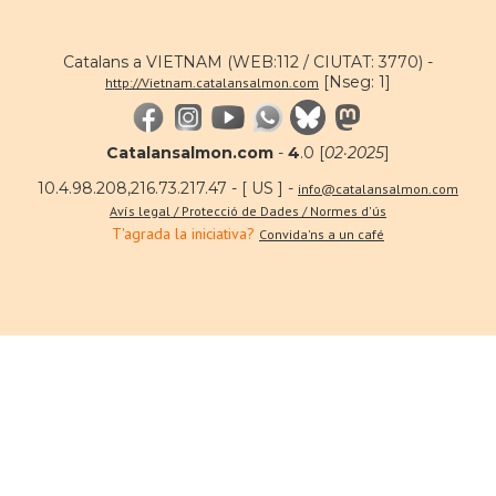
Catalans a VIETNAM (WEB:112 / CIUTAT: 3770) -
[Nseg: 1]
http://Vietnam.catalansalmon.com
Catalansalmon.com
-
4
.0 [
02·2025
]
10.4.98.208,216.73.217.47 - [ US ] -
info@catalansalmon.com
Avís legal / Protecció de Dades / Normes d'ús
T'agrada la iniciativa?
Convida'ns a un café