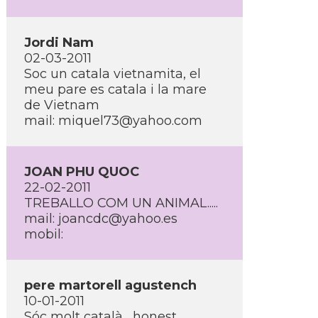
Jordi Nam
02-03-2011
Soc un catala vietnamita, el
meu pare es catala i la mare
de Vietnam
mail: miquel73@yahoo.com
JOAN PHU QUOC
22-02-2011
TREBALLO COM UN ANIMAL.....
mail: joancdc@yahoo.es
mobil:
pere martorell agustench
10-01-2011
Sóc molt català , honest,