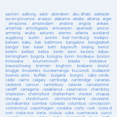
aachen
·
aalborg
·
aalst
·
aberdeen
·
abu dhabi
·
adelaide
·
aix-en-provence
·
al-aaiun
·
alabama
·
alaska
·
albania
·
alger
·
amazonia
·
amsterdam
·
andorra
·
angola
·
ankara
·
antàrtida
·
antofagasta
·
antwerpen
·
apartadó
·
arezzo
·
armenia
·
aruba
·
asturies
·
atenes
·
atlanta
·
auckland
·
augsburg
·
austin
·
azores
·
bad homburg
·
badajoz
·
bahrain
·
baku
·
bali
·
baltimore
·
bangalore
·
bangladesh
·
bangor
·
bari
·
basel
·
bath
·
bayreuth
·
beijing
·
beirut
·
belém
·
belfast
·
belize
·
berlin
·
bern
·
beziers
·
bilbao
·
birmingham
·
bogota
·
bologna
·
bonn
·
bordeaux
·
boston
·
botswana
·
bournemouth
·
brasilia
·
bratislava
·
braunschweig
·
bremen
·
brighton
·
brisbane
·
bristol
·
brugge
·
brusselles
·
bucaramanga
·
bucuresti
·
budapest
·
buenos aires
·
buffalo
·
bulgaria
·
burgos
·
cabo verde
·
cádiz
·
cairns
·
calgary
·
cambodja
·
cambridge
·
canarias
·
canberra
·
cancun
·
canterbury
·
caracas
·
carcassonne
·
cardiff
·
cartagena
·
casablanca
·
casamance
·
chambéry
·
charleston
·
chelmsford
·
cheltenham
·
chester
·
chiapas
·
chicago
·
christchurch
·
clermont-ferrand
·
cleveland
·
cochabamba
·
coimbra
·
colorado
·
columbus
·
concepción
·
connecticut
·
copenhagen
·
cordoba
·
corfu
·
cork
·
costa d
ivori
·
costa rica
·
creta
·
croàcia
·
cuba
·
cuernavaca
·
curicó