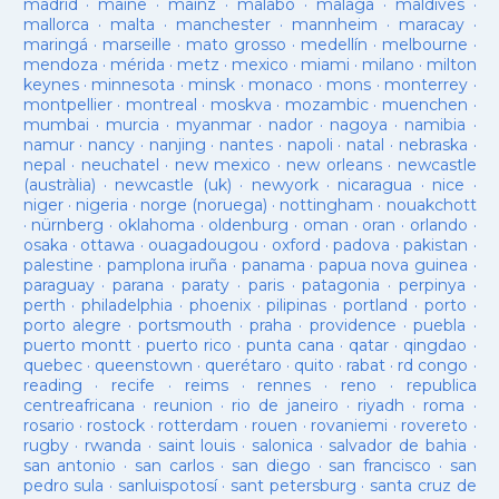
madrid
·
maine
·
mainz
·
malabo
·
malaga
·
maldives
·
mallorca
·
malta
·
manchester
·
mannheim
·
maracay
·
maringá
·
marseille
·
mato grosso
·
medellín
·
melbourne
·
mendoza
·
mérida
·
metz
·
mexico
·
miami
·
milano
·
milton
keynes
·
minnesota
·
minsk
·
monaco
·
mons
·
monterrey
·
montpellier
·
montreal
·
moskva
·
mozambic
·
muenchen
·
mumbai
·
murcia
·
myanmar
·
nador
·
nagoya
·
namibia
·
namur
·
nancy
·
nanjing
·
nantes
·
napoli
·
natal
·
nebraska
·
nepal
·
neuchatel
·
new mexico
·
new orleans
·
newcastle
(austràlia)
·
newcastle (uk)
·
newyork
·
nicaragua
·
nice
·
niger
·
nigeria
·
norge (noruega)
·
nottingham
·
nouakchott
·
nürnberg
·
oklahoma
·
oldenburg
·
oman
·
oran
·
orlando
·
osaka
·
ottawa
·
ouagadougou
·
oxford
·
padova
·
pakistan
·
palestine
·
pamplona iruña
·
panama
·
papua nova guinea
·
paraguay
·
parana
·
paraty
·
paris
·
patagonia
·
perpinya
·
perth
·
philadelphia
·
phoenix
·
pilipinas
·
portland
·
porto
·
porto alegre
·
portsmouth
·
praha
·
providence
·
puebla
·
puerto montt
·
puerto rico
·
punta cana
·
qatar
·
qingdao
·
quebec
·
queenstown
·
querétaro
·
quito
·
rabat
·
rd congo
·
reading
·
recife
·
reims
·
rennes
·
reno
·
republica
centreafricana
·
reunion
·
rio de janeiro
·
riyadh
·
roma
·
rosario
·
rostock
·
rotterdam
·
rouen
·
rovaniemi
·
rovereto
·
rugby
·
rwanda
·
saint louis
·
salonica
·
salvador de bahia
·
san antonio
·
san carlos
·
san diego
·
san francisco
·
san
pedro sula
·
sanluispotosí
·
sant petersburg
·
santa cruz de