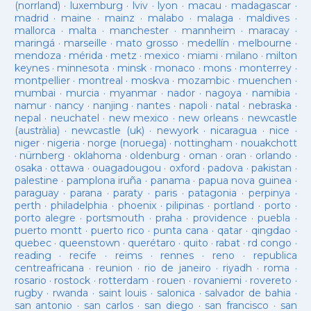
(norrland)
·
luxemburg
·
lviv
·
lyon
·
macau
·
madagascar
·
madrid
·
maine
·
mainz
·
malabo
·
malaga
·
maldives
·
mallorca
·
malta
·
manchester
·
mannheim
·
maracay
·
maringá
·
marseille
·
mato grosso
·
medellín
·
melbourne
·
mendoza
·
mérida
·
metz
·
mexico
·
miami
·
milano
·
milton
keynes
·
minnesota
·
minsk
·
monaco
·
mons
·
monterrey
·
montpellier
·
montreal
·
moskva
·
mozambic
·
muenchen
·
mumbai
·
murcia
·
myanmar
·
nador
·
nagoya
·
namibia
·
namur
·
nancy
·
nanjing
·
nantes
·
napoli
·
natal
·
nebraska
·
nepal
·
neuchatel
·
new mexico
·
new orleans
·
newcastle
(austràlia)
·
newcastle (uk)
·
newyork
·
nicaragua
·
nice
·
niger
·
nigeria
·
norge (noruega)
·
nottingham
·
nouakchott
·
nürnberg
·
oklahoma
·
oldenburg
·
oman
·
oran
·
orlando
·
osaka
·
ottawa
·
ouagadougou
·
oxford
·
padova
·
pakistan
·
palestine
·
pamplona iruña
·
panama
·
papua nova guinea
·
paraguay
·
parana
·
paraty
·
paris
·
patagonia
·
perpinya
·
perth
·
philadelphia
·
phoenix
·
pilipinas
·
portland
·
porto
·
porto alegre
·
portsmouth
·
praha
·
providence
·
puebla
·
puerto montt
·
puerto rico
·
punta cana
·
qatar
·
qingdao
·
quebec
·
queenstown
·
querétaro
·
quito
·
rabat
·
rd congo
·
reading
·
recife
·
reims
·
rennes
·
reno
·
republica
centreafricana
·
reunion
·
rio de janeiro
·
riyadh
·
roma
·
rosario
·
rostock
·
rotterdam
·
rouen
·
rovaniemi
·
rovereto
·
rugby
·
rwanda
·
saint louis
·
salonica
·
salvador de bahia
·
san antonio
·
san carlos
·
san diego
·
san francisco
·
san