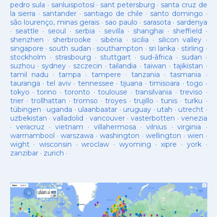
pedro sula
·
sanluispotosí
·
sant petersburg
·
santa cruz de
la sierra
·
santander
·
santiago de chile
·
santo domingo
·
são lourenço, minas gerais
·
sao paulo
·
sarasota
·
sardenya
·
seattle
·
seoul
·
serbia
·
sevilla
·
shanghai
·
sheffield
·
shenzhen
·
sherbrooke
·
sibèria
·
sicilia
·
silicon valley
·
singapore
·
south sudan
·
southampton
·
sri lanka
·
stirling
·
stockholm
·
strasbourg
·
stuttgart
·
sud-âfrica
·
sudan
·
suzhou
·
sydney
·
szczecin
·
tailandia
·
taiwan
·
tajikistan
·
tamil nadu
·
tampa
·
tampere
·
tanzania
·
tasmania
·
tauranga
·
tel aviv
·
tennessee
·
tijuana
·
timisoara
·
togo
·
tokyo
·
torino
·
toronto
·
toulouse
·
transilvania
·
treviso
·
trier
·
trollhattan
·
tromso
·
troyes
·
trujillo
·
tunis
·
turku
·
tübingen
·
uganda
·
ulaanbaatar
·
uruguay
·
utah
·
utrecht
·
uzbekistan
·
valladolid
·
vancouver
·
vasterbotten
·
venezia
·
veracruz
·
vietnam
·
villahermosa
·
vilnius
·
virginia
·
warrnambool
·
warszawa
·
washington
·
wellington
·
wien
·
wight
·
wisconsin
·
wroclaw
·
wyoming
·
xipre
·
york
·
zanzibar
·
zurich
·