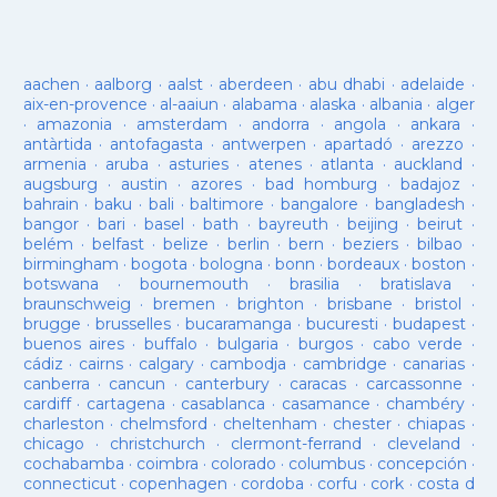
aachen
·
aalborg
·
aalst
·
aberdeen
·
abu dhabi
·
adelaide
·
aix-en-provence
·
al-aaiun
·
alabama
·
alaska
·
albania
·
alger
·
amazonia
·
amsterdam
·
andorra
·
angola
·
ankara
·
antàrtida
·
antofagasta
·
antwerpen
·
apartadó
·
arezzo
·
armenia
·
aruba
·
asturies
·
atenes
·
atlanta
·
auckland
·
augsburg
·
austin
·
azores
·
bad homburg
·
badajoz
·
bahrain
·
baku
·
bali
·
baltimore
·
bangalore
·
bangladesh
·
bangor
·
bari
·
basel
·
bath
·
bayreuth
·
beijing
·
beirut
·
belém
·
belfast
·
belize
·
berlin
·
bern
·
beziers
·
bilbao
·
birmingham
·
bogota
·
bologna
·
bonn
·
bordeaux
·
boston
·
botswana
·
bournemouth
·
brasilia
·
bratislava
·
braunschweig
·
bremen
·
brighton
·
brisbane
·
bristol
·
brugge
·
brusselles
·
bucaramanga
·
bucuresti
·
budapest
·
buenos aires
·
buffalo
·
bulgaria
·
burgos
·
cabo verde
·
cádiz
·
cairns
·
calgary
·
cambodja
·
cambridge
·
canarias
·
canberra
·
cancun
·
canterbury
·
caracas
·
carcassonne
·
cardiff
·
cartagena
·
casablanca
·
casamance
·
chambéry
·
charleston
·
chelmsford
·
cheltenham
·
chester
·
chiapas
·
chicago
·
christchurch
·
clermont-ferrand
·
cleveland
·
cochabamba
·
coimbra
·
colorado
·
columbus
·
concepción
·
connecticut
·
copenhagen
·
cordoba
·
corfu
·
cork
·
costa d