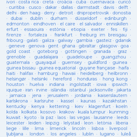
ivori
·
costa rica
·
creta
·
croàcia
·
cuba
·
cuernavaca
·
curicó
·
curitiba
·
cusco
·
dakar
·
dallas
·
darmstadt
·
davis
·
delft
·
delhi
·
den haag
·
derry
·
detroit
·
dnipropetrovsk
·
donostia
·
dubai
·
dublín
·
durham
·
düsseldorf
·
edinburgh
·
edmonton
·
eindhoven
·
el caire
·
el salvador
·
enniskillen
·
erfurt
·
essaouira
·
estònia
·
etiopia
·
exeter
·
fes
·
fiji
·
firenze
·
fortaleza
·
frankfurt
·
freiburg im breisgau
·
fribourg
·
galati
·
galiza
·
galway
·
gambia
·
gasteiz
·
gdansk
·
geneve
·
genova
·
gent
·
ghana
·
gibraltar
·
glasgow
·
goa
·
gold coast
·
goteborg
·
gottingen
·
granada
·
graz
·
grenoble
·
guadalajara
·
guadeloupe
·
guangzhou
·
guatemala
·
guayaquil
·
guernsey
·
guildford
·
guinea
·
guinea bissau
·
guinea equatorial
·
guyane française
·
haifa
·
haiti
·
halifax
·
hamburg
·
hawaii
·
heidelberg
·
heilbronn
·
helsingør
·
helsinki
·
hereford
·
honduras
·
hong kong
·
houston
·
huelva
·
indiana
·
ingolstadt
·
iowa
·
ipswich
·
iquique
·
iran
·
irvine
·
islàndia
·
istanbul
·
jacksonville
·
jakarta
·
jamaica
·
jena
·
jerusalem
·
jordania
·
kaiserslautern
·
karlskrona
·
karlsruhe
·
kassel
·
kaunas
·
kazakhstan
·
kentucky
·
kenya
·
kettering
·
kiev
·
klagenfurt
·
koeln
·
kolda
·
kolkata
·
kosovo
·
krakow
·
kuala lumpur
·
kunming
·
kuwait
·
kyoto
·
la paz
·
laos
·
las vegas
·
lausanne
·
leeds
·
leicester
·
leiden
·
leipzig
·
lelystad
·
leon
·
letònia
·
liberia
·
liege
·
lille
·
lima
·
limerick
·
lincoln
·
lisboa
·
liverpool
·
ljubljana
·
london
·
los angeles
·
lublin
·
lugano
·
luleå