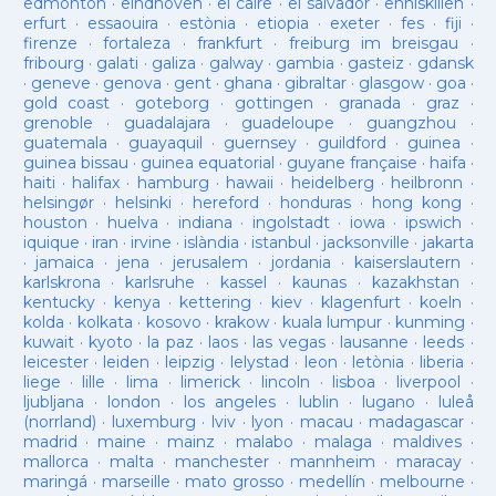
edmonton
·
eindhoven
·
el caire
·
el salvador
·
enniskillen
·
erfurt
·
essaouira
·
estònia
·
etiopia
·
exeter
·
fes
·
fiji
·
firenze
·
fortaleza
·
frankfurt
·
freiburg im breisgau
·
fribourg
·
galati
·
galiza
·
galway
·
gambia
·
gasteiz
·
gdansk
·
geneve
·
genova
·
gent
·
ghana
·
gibraltar
·
glasgow
·
goa
·
gold coast
·
goteborg
·
gottingen
·
granada
·
graz
·
grenoble
·
guadalajara
·
guadeloupe
·
guangzhou
·
guatemala
·
guayaquil
·
guernsey
·
guildford
·
guinea
·
guinea bissau
·
guinea equatorial
·
guyane française
·
haifa
·
haiti
·
halifax
·
hamburg
·
hawaii
·
heidelberg
·
heilbronn
·
helsingør
·
helsinki
·
hereford
·
honduras
·
hong kong
·
houston
·
huelva
·
indiana
·
ingolstadt
·
iowa
·
ipswich
·
iquique
·
iran
·
irvine
·
islàndia
·
istanbul
·
jacksonville
·
jakarta
·
jamaica
·
jena
·
jerusalem
·
jordania
·
kaiserslautern
·
karlskrona
·
karlsruhe
·
kassel
·
kaunas
·
kazakhstan
·
kentucky
·
kenya
·
kettering
·
kiev
·
klagenfurt
·
koeln
·
kolda
·
kolkata
·
kosovo
·
krakow
·
kuala lumpur
·
kunming
·
kuwait
·
kyoto
·
la paz
·
laos
·
las vegas
·
lausanne
·
leeds
·
leicester
·
leiden
·
leipzig
·
lelystad
·
leon
·
letònia
·
liberia
·
liege
·
lille
·
lima
·
limerick
·
lincoln
·
lisboa
·
liverpool
·
ljubljana
·
london
·
los angeles
·
lublin
·
lugano
·
luleå
(norrland)
·
luxemburg
·
lviv
·
lyon
·
macau
·
madagascar
·
madrid
·
maine
·
mainz
·
malabo
·
malaga
·
maldives
·
mallorca
·
malta
·
manchester
·
mannheim
·
maracay
·
maringá
·
marseille
·
mato grosso
·
medellín
·
melbourne
·