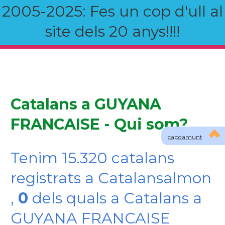
2005-2025: Fes un cop d'ull al
site dels 20 anys!!!!
Catalans a GUYANA
FRANCAISE - Qui som?
capdamunt
Tenim 15.320 catalans
registrats a Catalansalmon
,
0
dels quals a Catalans a
GUYANA FRANCAISE