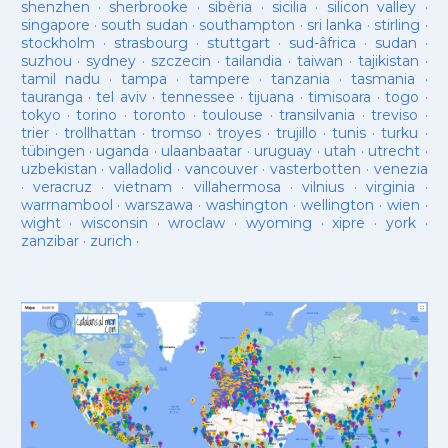
shenzhen
·
sherbrooke
·
sibèria
·
sicilia
·
silicon valley
·
singapore
·
south sudan
·
southampton
·
sri lanka
·
stirling
·
stockholm
·
strasbourg
·
stuttgart
·
sud-âfrica
·
sudan
·
suzhou
·
sydney
·
szczecin
·
tailandia
·
taiwan
·
tajikistan
·
tamil nadu
·
tampa
·
tampere
·
tanzania
·
tasmania
·
tauranga
·
tel aviv
·
tennessee
·
tijuana
·
timisoara
·
togo
·
tokyo
·
torino
·
toronto
·
toulouse
·
transilvania
·
treviso
·
trier
·
trollhattan
·
tromso
·
troyes
·
trujillo
·
tunis
·
turku
·
tübingen
·
uganda
·
ulaanbaatar
·
uruguay
·
utah
·
utrecht
·
uzbekistan
·
valladolid
·
vancouver
·
vasterbotten
·
venezia
·
veracruz
·
vietnam
·
villahermosa
·
vilnius
·
virginia
·
warrnambool
·
warszawa
·
washington
·
wellington
·
wien
·
wight
·
wisconsin
·
wroclaw
·
wyoming
·
xipre
·
york
·
zanzibar
·
zurich
·