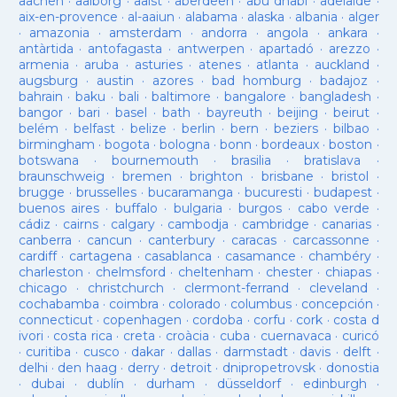
aachen
·
aalborg
·
aalst
·
aberdeen
·
abu dhabi
·
adelaide
·
aix-en-provence
·
al-aaiun
·
alabama
·
alaska
·
albania
·
alger
·
amazonia
·
amsterdam
·
andorra
·
angola
·
ankara
·
antàrtida
·
antofagasta
·
antwerpen
·
apartadó
·
arezzo
·
armenia
·
aruba
·
asturies
·
atenes
·
atlanta
·
auckland
·
augsburg
·
austin
·
azores
·
bad homburg
·
badajoz
·
bahrain
·
baku
·
bali
·
baltimore
·
bangalore
·
bangladesh
·
bangor
·
bari
·
basel
·
bath
·
bayreuth
·
beijing
·
beirut
·
belém
·
belfast
·
belize
·
berlin
·
bern
·
beziers
·
bilbao
·
birmingham
·
bogota
·
bologna
·
bonn
·
bordeaux
·
boston
·
botswana
·
bournemouth
·
brasilia
·
bratislava
·
braunschweig
·
bremen
·
brighton
·
brisbane
·
bristol
·
brugge
·
brusselles
·
bucaramanga
·
bucuresti
·
budapest
·
buenos aires
·
buffalo
·
bulgaria
·
burgos
·
cabo verde
·
cádiz
·
cairns
·
calgary
·
cambodja
·
cambridge
·
canarias
·
canberra
·
cancun
·
canterbury
·
caracas
·
carcassonne
·
cardiff
·
cartagena
·
casablanca
·
casamance
·
chambéry
·
charleston
·
chelmsford
·
cheltenham
·
chester
·
chiapas
·
chicago
·
christchurch
·
clermont-ferrand
·
cleveland
·
cochabamba
·
coimbra
·
colorado
·
columbus
·
concepción
·
connecticut
·
copenhagen
·
cordoba
·
corfu
·
cork
·
costa d
ivori
·
costa rica
·
creta
·
croàcia
·
cuba
·
cuernavaca
·
curicó
·
curitiba
·
cusco
·
dakar
·
dallas
·
darmstadt
·
davis
·
delft
·
delhi
·
den haag
·
derry
·
detroit
·
dnipropetrovsk
·
donostia
·
dubai
·
dublín
·
durham
·
düsseldorf
·
edinburgh
·