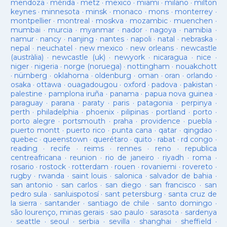
mendoza
·
mérida
·
metz
·
mexico
·
miami
·
milano
·
milton
keynes
·
minnesota
·
minsk
·
monaco
·
mons
·
monterrey
·
montpellier
·
montreal
·
moskva
·
mozambic
·
muenchen
·
mumbai
·
murcia
·
myanmar
·
nador
·
nagoya
·
namibia
·
namur
·
nancy
·
nanjing
·
nantes
·
napoli
·
natal
·
nebraska
·
nepal
·
neuchatel
·
new mexico
·
new orleans
·
newcastle
(austràlia)
·
newcastle (uk)
·
newyork
·
nicaragua
·
nice
·
niger
·
nigeria
·
norge (noruega)
·
nottingham
·
nouakchott
·
nürnberg
·
oklahoma
·
oldenburg
·
oman
·
oran
·
orlando
·
osaka
·
ottawa
·
ouagadougou
·
oxford
·
padova
·
pakistan
·
palestine
·
pamplona iruña
·
panama
·
papua nova guinea
·
paraguay
·
parana
·
paraty
·
paris
·
patagonia
·
perpinya
·
perth
·
philadelphia
·
phoenix
·
pilipinas
·
portland
·
porto
·
porto alegre
·
portsmouth
·
praha
·
providence
·
puebla
·
puerto montt
·
puerto rico
·
punta cana
·
qatar
·
qingdao
·
quebec
·
queenstown
·
querétaro
·
quito
·
rabat
·
rd congo
·
reading
·
recife
·
reims
·
rennes
·
reno
·
republica
centreafricana
·
reunion
·
rio de janeiro
·
riyadh
·
roma
·
rosario
·
rostock
·
rotterdam
·
rouen
·
rovaniemi
·
rovereto
·
rugby
·
rwanda
·
saint louis
·
salonica
·
salvador de bahia
·
san antonio
·
san carlos
·
san diego
·
san francisco
·
san
pedro sula
·
sanluispotosí
·
sant petersburg
·
santa cruz de
la sierra
·
santander
·
santiago de chile
·
santo domingo
·
são lourenço, minas gerais
·
sao paulo
·
sarasota
·
sardenya
·
seattle
·
seoul
·
serbia
·
sevilla
·
shanghai
·
sheffield
·