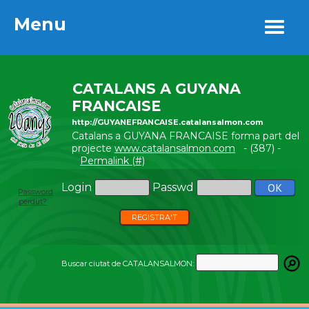
Menu
Menu
CATALANS A GUYANA
FRANCAISE
http://GUYANEFRANCAISE.catalansalmon.com
Catalans a GUYANA FRANCAISE forma part del
projecte
www.catalansalmon.com
- (387) -
Permalink (#)
Login
Passwd
Password
perdut?
REGISTRA'T
Buscar ciutat de CATALANSALMON: