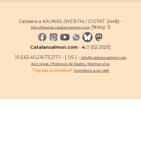
Catalans a KAUNAS (WEB:114 / CIUTAT: 2448) -
[Nseg: 1]
http://Kaunas.catalansalmon.com
Catalansalmon.com
-
4
.0 [
02·2025
]
10.5.63.40,216.73.217.1 - [ US ] -
info@catalansalmon.com
Avís legal / Protecció de Dades / Normes d'ús
T'agrada la iniciativa?
Convida'ns a un café