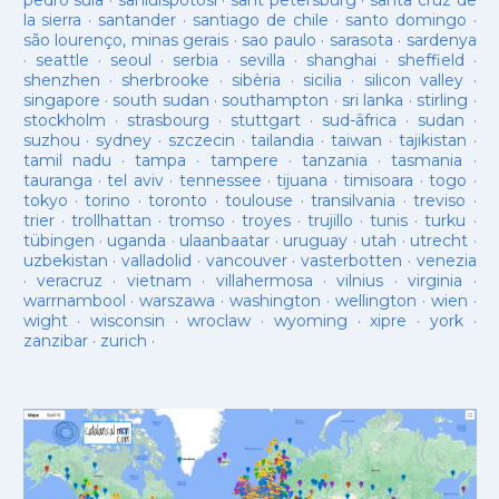
pedro sula
·
sanluispotosí
·
sant petersburg
·
santa cruz de
la sierra
·
santander
·
santiago de chile
·
santo domingo
·
são lourenço, minas gerais
·
sao paulo
·
sarasota
·
sardenya
·
seattle
·
seoul
·
serbia
·
sevilla
·
shanghai
·
sheffield
·
shenzhen
·
sherbrooke
·
sibèria
·
sicilia
·
silicon valley
·
singapore
·
south sudan
·
southampton
·
sri lanka
·
stirling
·
stockholm
·
strasbourg
·
stuttgart
·
sud-âfrica
·
sudan
·
suzhou
·
sydney
·
szczecin
·
tailandia
·
taiwan
·
tajikistan
·
tamil nadu
·
tampa
·
tampere
·
tanzania
·
tasmania
·
tauranga
·
tel aviv
·
tennessee
·
tijuana
·
timisoara
·
togo
·
tokyo
·
torino
·
toronto
·
toulouse
·
transilvania
·
treviso
·
trier
·
trollhattan
·
tromso
·
troyes
·
trujillo
·
tunis
·
turku
·
tübingen
·
uganda
·
ulaanbaatar
·
uruguay
·
utah
·
utrecht
·
uzbekistan
·
valladolid
·
vancouver
·
vasterbotten
·
venezia
·
veracruz
·
vietnam
·
villahermosa
·
vilnius
·
virginia
·
warrnambool
·
warszawa
·
washington
·
wellington
·
wien
·
wight
·
wisconsin
·
wroclaw
·
wyoming
·
xipre
·
york
·
zanzibar
·
zurich
·