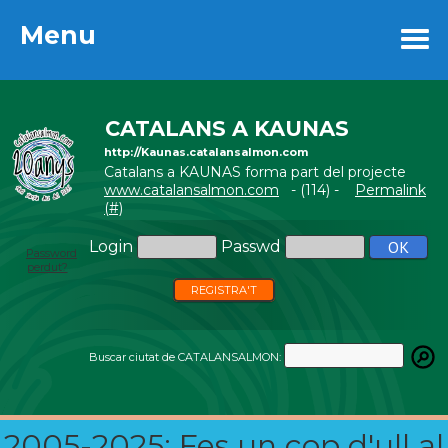
Menu
Menu
CATALANS A KAUNAS
http://Kaunas.catalansalmon.com
Catalans a KAUNAS forma part del projecte
www.catalansalmon.com
- (114) -
Permalink
(#)
Login
Passwd
Password
perdut?
REGISTRA'T
Buscar ciutat de CATALANSALMON:
2005-2025: Fes un cop d'ull al