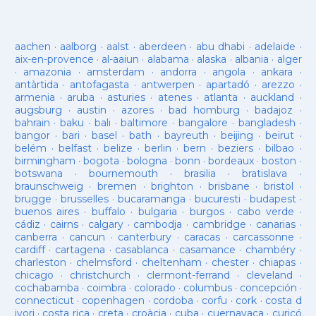
aachen
·
aalborg
·
aalst
·
aberdeen
·
abu dhabi
·
adelaide
·
aix-en-provence
·
al-aaiun
·
alabama
·
alaska
·
albania
·
alger
·
amazonia
·
amsterdam
·
andorra
·
angola
·
ankara
·
antàrtida
·
antofagasta
·
antwerpen
·
apartadó
·
arezzo
·
armenia
·
aruba
·
asturies
·
atenes
·
atlanta
·
auckland
·
augsburg
·
austin
·
azores
·
bad homburg
·
badajoz
·
bahrain
·
baku
·
bali
·
baltimore
·
bangalore
·
bangladesh
·
bangor
·
bari
·
basel
·
bath
·
bayreuth
·
beijing
·
beirut
·
belém
·
belfast
·
belize
·
berlin
·
bern
·
beziers
·
bilbao
·
birmingham
·
bogota
·
bologna
·
bonn
·
bordeaux
·
boston
·
botswana
·
bournemouth
·
brasilia
·
bratislava
·
braunschweig
·
bremen
·
brighton
·
brisbane
·
bristol
·
brugge
·
brusselles
·
bucaramanga
·
bucuresti
·
budapest
·
buenos aires
·
buffalo
·
bulgaria
·
burgos
·
cabo verde
·
cádiz
·
cairns
·
calgary
·
cambodja
·
cambridge
·
canarias
·
canberra
·
cancun
·
canterbury
·
caracas
·
carcassonne
·
cardiff
·
cartagena
·
casablanca
·
casamance
·
chambéry
·
charleston
·
chelmsford
·
cheltenham
·
chester
·
chiapas
·
chicago
·
christchurch
·
clermont-ferrand
·
cleveland
·
cochabamba
·
coimbra
·
colorado
·
columbus
·
concepción
·
connecticut
·
copenhagen
·
cordoba
·
corfu
·
cork
·
costa d
ivori
·
costa rica
·
creta
·
croàcia
·
cuba
·
cuernavaca
·
curicó