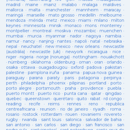
madrid
·
maine
·
mainz
·
malabo
·
malaga
·
maldives
·
mallorca
·
malta
·
manchester
·
mannheim
·
maracay
·
maringá
·
marseille
·
mato grosso
·
medellín
·
melbourne
·
mendoza
·
mérida
·
metz
·
mexico
·
miami
·
milano
·
milton
keynes
·
minnesota
·
minsk
·
monaco
·
mons
·
monterrey
·
montpellier
·
montreal
·
moskva
·
mozambic
·
muenchen
·
mumbai
·
murcia
·
myanmar
·
nador
·
nagoya
·
namibia
·
namur
·
nancy
·
nanjing
·
nantes
·
napoli
·
natal
·
nebraska
·
nepal
·
neuchatel
·
new mexico
·
new orleans
·
newcastle
(austràlia)
·
newcastle (uk)
·
newyork
·
nicaragua
·
nice
·
niger
·
nigeria
·
norge (noruega)
·
nottingham
·
nouakchott
·
nürnberg
·
oklahoma
·
oldenburg
·
oman
·
oran
·
orlando
·
osaka
·
ottawa
·
ouagadougou
·
oxford
·
padova
·
pakistan
·
palestine
·
pamplona iruña
·
panama
·
papua nova guinea
·
paraguay
·
parana
·
paraty
·
paris
·
patagonia
·
perpinya
·
perth
·
philadelphia
·
phoenix
·
pilipinas
·
portland
·
porto
·
porto alegre
·
portsmouth
·
praha
·
providence
·
puebla
·
puerto montt
·
puerto rico
·
punta cana
·
qatar
·
qingdao
·
quebec
·
queenstown
·
querétaro
·
quito
·
rabat
·
rd congo
·
reading
·
recife
·
reims
·
rennes
·
reno
·
republica
centreafricana
·
reunion
·
rio de janeiro
·
riyadh
·
roma
·
rosario
·
rostock
·
rotterdam
·
rouen
·
rovaniemi
·
rovereto
·
rugby
·
rwanda
·
saint louis
·
salonica
·
salvador de bahia
·
san antonio
·
san carlos
·
san diego
·
san francisco
·
san