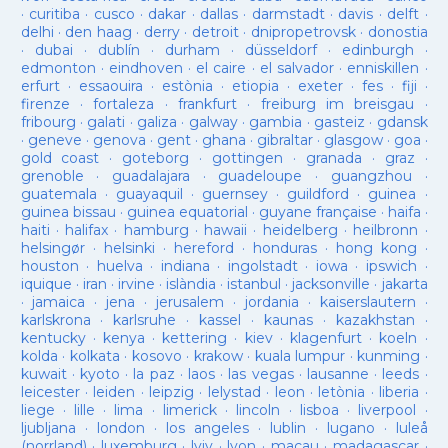
·
curitiba
·
cusco
·
dakar
·
dallas
·
darmstadt
·
davis
·
delft
·
delhi
·
den haag
·
derry
·
detroit
·
dnipropetrovsk
·
donostia
·
dubai
·
dublín
·
durham
·
düsseldorf
·
edinburgh
·
edmonton
·
eindhoven
·
el caire
·
el salvador
·
enniskillen
·
erfurt
·
essaouira
·
estònia
·
etiopia
·
exeter
·
fes
·
fiji
·
firenze
·
fortaleza
·
frankfurt
·
freiburg im breisgau
·
fribourg
·
galati
·
galiza
·
galway
·
gambia
·
gasteiz
·
gdansk
·
geneve
·
genova
·
gent
·
ghana
·
gibraltar
·
glasgow
·
goa
·
gold coast
·
goteborg
·
gottingen
·
granada
·
graz
·
grenoble
·
guadalajara
·
guadeloupe
·
guangzhou
·
guatemala
·
guayaquil
·
guernsey
·
guildford
·
guinea
·
guinea bissau
·
guinea equatorial
·
guyane française
·
haifa
·
haiti
·
halifax
·
hamburg
·
hawaii
·
heidelberg
·
heilbronn
·
helsingør
·
helsinki
·
hereford
·
honduras
·
hong kong
·
houston
·
huelva
·
indiana
·
ingolstadt
·
iowa
·
ipswich
·
iquique
·
iran
·
irvine
·
islàndia
·
istanbul
·
jacksonville
·
jakarta
·
jamaica
·
jena
·
jerusalem
·
jordania
·
kaiserslautern
·
karlskrona
·
karlsruhe
·
kassel
·
kaunas
·
kazakhstan
·
kentucky
·
kenya
·
kettering
·
kiev
·
klagenfurt
·
koeln
·
kolda
·
kolkata
·
kosovo
·
krakow
·
kuala lumpur
·
kunming
·
kuwait
·
kyoto
·
la paz
·
laos
·
las vegas
·
lausanne
·
leeds
·
leicester
·
leiden
·
leipzig
·
lelystad
·
leon
·
letònia
·
liberia
·
liege
·
lille
·
lima
·
limerick
·
lincoln
·
lisboa
·
liverpool
·
ljubljana
·
london
·
los angeles
·
lublin
·
lugano
·
luleå
(norrland)
·
luxemburg
·
lviv
·
lyon
·
macau
·
madagascar
·