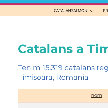
CATALANSALMON
P
Catalans a Ti
Tenim 15.319 catalans re
Timisoara, Romania
nom