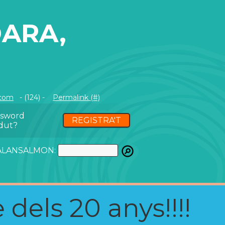
OARA,
.com
- (124) -
Permalink (#)
ssword
REGISTRA'T
dut?
ATALANSALMON:
 dels 20 anys!!!!