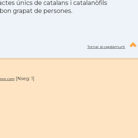
tes únics de catalans i catalanòfils
 bon grapat de persones.
Tornar al capdamunt
[Nseg: 1]
lmon.com