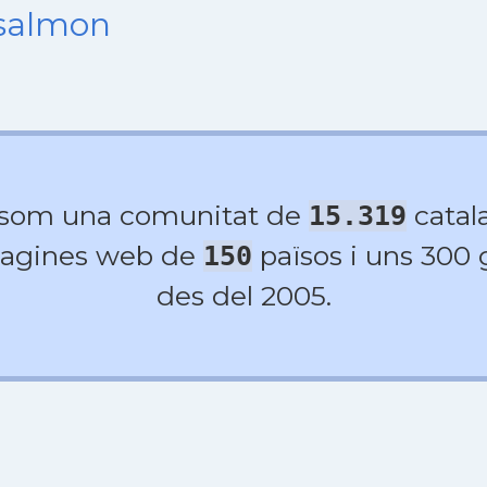
nsalmon
 som una comunitat de
catala
15.319
agines web de
països i uns 300
150
des del 2005.