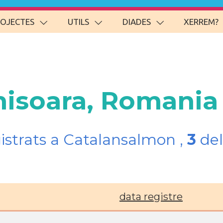
ROJECTES
UTILS
DIADES
XERREM?
misoara, Romania
gistrats a Catalansalmon ,
3
del
data registre