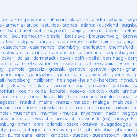
aide
·
aix-en-provence
·
al-aaiun
·
alabama
·
alaska
·
albania
·
alge
o
·
armenia
·
aruba
·
asturies
·
atenes
·
atlanta
·
auckland
·
augsb
or
·
bari
·
basel
·
bath
·
bayreuth
·
beijing
·
beirut
·
belém
·
belfas
ana
·
bournemouth
·
brasilia
·
bratislava
·
braunschweig
·
brem
buffalo
·
bulgaria
·
burgos
·
cabo verde
·
cádiz
·
cairns
·
calgary
·
·
casablanca
·
casamance
·
chambéry
·
charleston
·
chelmsford
·
·
colorado
·
columbus
·
concepción
·
connecticut
·
copenhagen
·
dakar
·
dallas
·
darmstadt
·
davis
·
delft
·
delhi
·
den haag
·
derr
ven
·
el caire
·
el salvador
·
enniskillen
·
erfurt
·
essaouira
·
estònia
ay
·
gambia
·
gasteiz
·
gdansk
·
geneve
·
genova
·
gent
·
ghan
guadeloupe
·
guangzhou
·
guatemala
·
guayaquil
·
guernsey
·
ii
·
heidelberg
·
heilbronn
·
helsingør
·
helsinki
·
hereford
·
hondur
ul
·
jacksonville
·
jakarta
·
jamaica
·
jena
·
jerusalem
·
jordania
·
k
genfurt
·
koeln
·
kolda
·
kolkata
·
kosovo
·
krakow
·
kuala lumpur
leon
·
letònia
·
liberia
·
liege
·
lille
·
lima
·
limerick
·
lincoln
·
lisboa
·
li
agascar
·
madrid
·
maine
·
mainz
·
malabo
·
malaga
·
maldives
·
ourne
·
mendoza
·
mérida
·
metz
·
mexico
·
miami
·
milano
·
m
bic
·
muenchen
·
mumbai
·
murcia
·
myanmar
·
nador
·
nagoy
new orleans
·
newcastle (austràlia)
·
newcastle (uk)
·
newyork
enburg
·
oman
·
oran
·
orlando
·
osaka
·
ottawa
·
ouagadougou
·
aty
·
paris
·
patagonia
·
perpinya
·
perth
·
philadelphia
·
phoenix
·
co
·
punta cana
·
qatar
·
qingdao
·
quebec
·
queenstown
·
queré