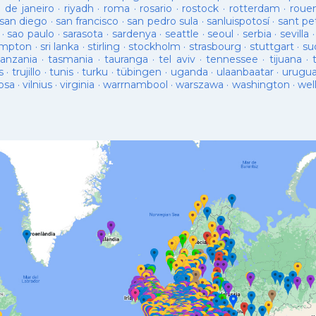
o de janeiro
·
riyadh
·
roma
·
rosario
·
rostock
·
rotterdam
·
roue
san diego
·
san francisco
·
san pedro sula
·
sanluispotosí
·
sant pe
·
sao paulo
·
sarasota
·
sardenya
·
seattle
·
seoul
·
serbia
·
sevilla
ampton
·
sri lanka
·
stirling
·
stockholm
·
strasbourg
·
stuttgart
·
su
tanzania
·
tasmania
·
tauranga
·
tel aviv
·
tennessee
·
tijuana
·
s
·
trujillo
·
tunis
·
turku
·
tübingen
·
uganda
·
ulaanbaatar
·
urugu
osa
·
vilnius
·
virginia
·
warrnambool
·
warszawa
·
washington
·
wel