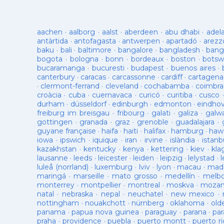
aachen
·
aalborg
·
aalst
·
aberdeen
·
abu dhabi
·
adel
antàrtida
·
antofagasta
·
antwerpen
·
apartadó
·
arezz
baku
·
bali
·
baltimore
·
bangalore
·
bangladesh
·
bang
bogota
·
bologna
·
bonn
·
bordeaux
·
boston
·
botsw
bucaramanga
·
bucuresti
·
budapest
·
buenos aires
·
canterbury
·
caracas
·
carcassonne
·
cardiff
·
cartagena
·
clermont-ferrand
·
cleveland
·
cochabamba
·
coimbra
croàcia
·
cuba
·
cuernavaca
·
curicó
·
curitiba
·
cusco
durham
·
düsseldorf
·
edinburgh
·
edmonton
·
eindho
freiburg im breisgau
·
fribourg
·
galati
·
galiza
·
galw
gottingen
·
granada
·
graz
·
grenoble
·
guadalajara
·
guyane française
·
haifa
·
haiti
·
halifax
·
hamburg
·
hawa
iowa
·
ipswich
·
iquique
·
iran
·
irvine
·
islàndia
·
istanb
kazakhstan
·
kentucky
·
kenya
·
kettering
·
kiev
·
kla
lausanne
·
leeds
·
leicester
·
leiden
·
leipzig
·
lelystad
·
luleå (norrland)
·
luxemburg
·
lviv
·
lyon
·
macau
·
mad
maringá
·
marseille
·
mato grosso
·
medellín
·
melb
monterrey
·
montpellier
·
montreal
·
moskva
·
mozam
natal
·
nebraska
·
nepal
·
neuchatel
·
new mexico
·
nottingham
·
nouakchott
·
nürnberg
·
oklahoma
·
old
panama
·
papua nova guinea
·
paraguay
·
parana
·
par
praha
·
providence
·
puebla
·
puerto montt
·
puerto ri