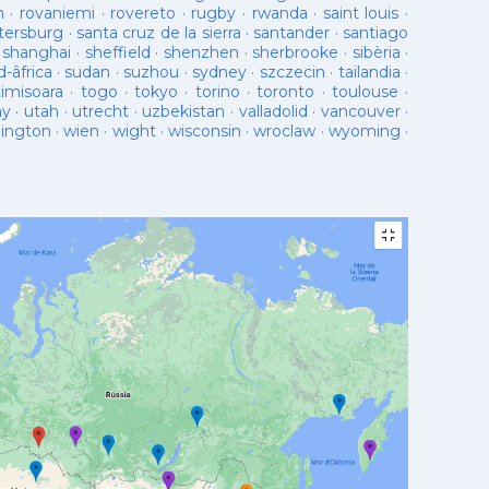
n
·
rovaniemi
·
rovereto
·
rugby
·
rwanda
·
saint louis
·
tersburg
·
santa cruz de la sierra
·
santander
·
santiago
·
shanghai
·
sheffield
·
shenzhen
·
sherbrooke
·
sibèria
·
d-âfrica
·
sudan
·
suzhou
·
sydney
·
szczecin
·
tailandia
·
timisoara
·
togo
·
tokyo
·
torino
·
toronto
·
toulouse
·
ay
·
utah
·
utrecht
·
uzbekistan
·
valladolid
·
vancouver
·
lington
·
wien
·
wight
·
wisconsin
·
wroclaw
·
wyoming
·