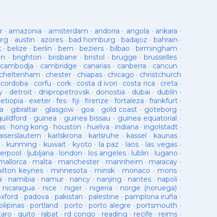
r
·
amazonia
·
amsterdam
·
andorra
·
angola
·
ankara
·
urg
·
austin
·
azores
·
bad homburg
·
badajoz
·
bahrain
·
t
·
belize
·
berlin
·
bern
·
beziers
·
bilbao
·
birmingham
·
en
·
brighton
·
brisbane
·
bristol
·
brugge
·
brusselles
·
cambodja
·
cambridge
·
canarias
·
canberra
·
cancun
·
cheltenham
·
chester
·
chiapas
·
chicago
·
christchurch
·
cordoba
·
corfu
·
cork
·
costa d ivori
·
costa rica
·
creta
·
y
·
detroit
·
dnipropetrovsk
·
donostia
·
dubai
·
dublín
·
·
etiopia
·
exeter
·
fes
·
fiji
·
firenze
·
fortaleza
·
frankfurt
·
a
·
gibraltar
·
glasgow
·
goa
·
gold coast
·
goteborg
·
guildford
·
guinea
·
guinea bissau
·
guinea equatorial
·
as
·
hong kong
·
houston
·
huelva
·
indiana
·
ingolstadt
·
aiserslautern
·
karlskrona
·
karlsruhe
·
kassel
·
kaunas
·
·
kunming
·
kuwait
·
kyoto
·
la paz
·
laos
·
las vegas
·
verpool
·
ljubljana
·
london
·
los angeles
·
lublin
·
lugano
·
mallorca
·
malta
·
manchester
·
mannheim
·
maracay
·
ilton keynes
·
minnesota
·
minsk
·
monaco
·
mons
·
a
·
namibia
·
namur
·
nancy
·
nanjing
·
nantes
·
napoli
·
·
nicaragua
·
nice
·
niger
·
nigeria
·
norge (noruega)
·
oxford
·
padova
·
pakistan
·
palestine
·
pamplona iruña
·
pilipinas
·
portland
·
porto
·
porto alegre
·
portsmouth
·
taro
·
quito
·
rabat
·
rd congo
·
reading
·
recife
·
reims
·