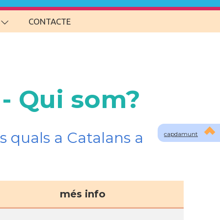
CONTACTE
 - Qui som?
s quals a Catalans a
capdamunt
més info