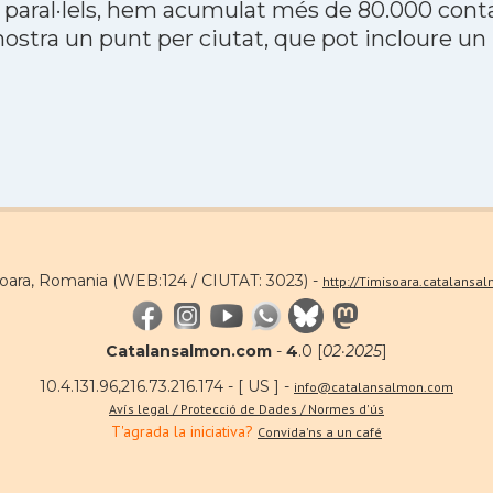
 paral·lels, hem acumulat més de 80.000 contac
stra un punt per ciutat, que pot incloure un
soara, Romania (WEB:124 / CIUTAT: 3023) -
http://Timisoara.catalansa
Catalansalmon.com
-
4
.0 [
02·2025
]
10.4.131.96,216.73.216.174 - [ US ] -
info@catalansalmon.com
Avís legal / Protecció de Dades / Normes d'ús
T'agrada la iniciativa?
Convida'ns a un café