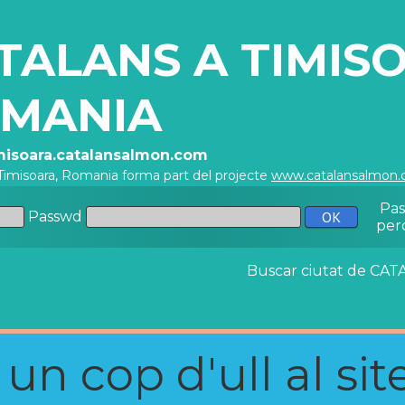
TALANS A TIMIS
MANIA
imisoara.catalansalmon.com
Timisoara, Romania forma part del projecte
www.catalansalmon
Pa
Passwd
per
Buscar ciutat de C
n cop d'ull al site