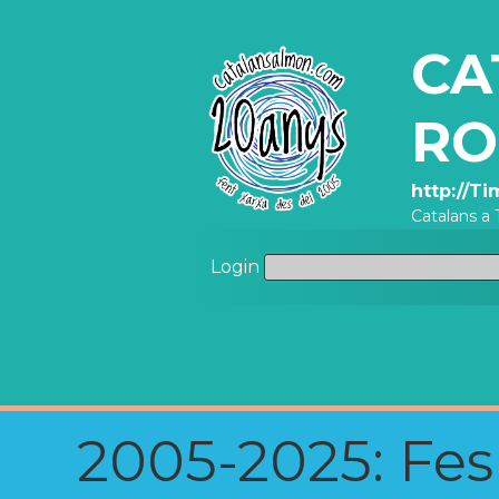
CA
RO
http://T
Catalans a 
Login
2005-2025: Fes u