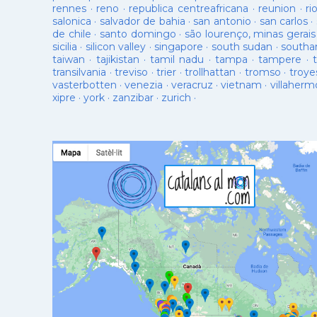
rennes
·
reno
·
republica centreafricana
·
reunion
·
ri
salonica
·
salvador de bahia
·
san antonio
·
san carlos
·
de chile
·
santo domingo
·
são lourenço, minas gerais
sicilia
·
silicon valley
·
singapore
·
south sudan
·
south
taiwan
·
tajikistan
·
tamil nadu
·
tampa
·
tampere
·
transilvania
·
treviso
·
trier
·
trollhattan
·
tromso
·
troye
vasterbotten
·
venezia
·
veracruz
·
vietnam
·
villaherm
xipre
·
york
·
zanzibar
·
zurich
·