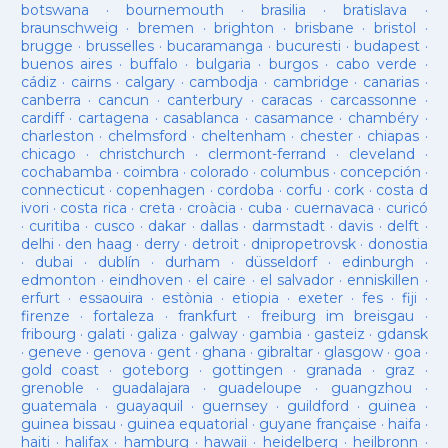
botswana
·
bournemouth
·
brasilia
·
bratislava
·
braunschweig
·
bremen
·
brighton
·
brisbane
·
bristol
·
brugge
·
brusselles
·
bucaramanga
·
bucuresti
·
budapest
·
buenos aires
·
buffalo
·
bulgaria
·
burgos
·
cabo verde
·
cádiz
·
cairns
·
calgary
·
cambodja
·
cambridge
·
canarias
·
canberra
·
cancun
·
canterbury
·
caracas
·
carcassonne
·
cardiff
·
cartagena
·
casablanca
·
casamance
·
chambéry
·
charleston
·
chelmsford
·
cheltenham
·
chester
·
chiapas
·
chicago
·
christchurch
·
clermont-ferrand
·
cleveland
·
cochabamba
·
coimbra
·
colorado
·
columbus
·
concepción
·
connecticut
·
copenhagen
·
cordoba
·
corfu
·
cork
·
costa d
ivori
·
costa rica
·
creta
·
croàcia
·
cuba
·
cuernavaca
·
curicó
·
curitiba
·
cusco
·
dakar
·
dallas
·
darmstadt
·
davis
·
delft
·
delhi
·
den haag
·
derry
·
detroit
·
dnipropetrovsk
·
donostia
·
dubai
·
dublín
·
durham
·
düsseldorf
·
edinburgh
·
edmonton
·
eindhoven
·
el caire
·
el salvador
·
enniskillen
·
erfurt
·
essaouira
·
estònia
·
etiopia
·
exeter
·
fes
·
fiji
·
firenze
·
fortaleza
·
frankfurt
·
freiburg im breisgau
·
fribourg
·
galati
·
galiza
·
galway
·
gambia
·
gasteiz
·
gdansk
·
geneve
·
genova
·
gent
·
ghana
·
gibraltar
·
glasgow
·
goa
·
gold coast
·
goteborg
·
gottingen
·
granada
·
graz
·
grenoble
·
guadalajara
·
guadeloupe
·
guangzhou
·
guatemala
·
guayaquil
·
guernsey
·
guildford
·
guinea
·
guinea bissau
·
guinea equatorial
·
guyane française
·
haifa
·
haiti
·
halifax
·
hamburg
·
hawaii
·
heidelberg
·
heilbronn
·