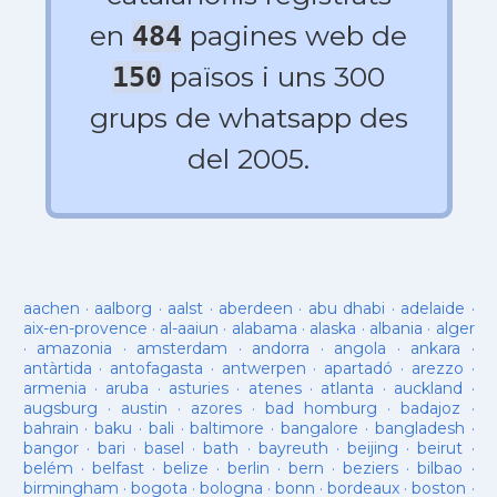
en
pagines web de
484
països i uns 300
150
grups de whatsapp des
del 2005.
aachen
·
aalborg
·
aalst
·
aberdeen
·
abu dhabi
·
adelaide
·
aix-en-provence
·
al-aaiun
·
alabama
·
alaska
·
albania
·
alger
·
amazonia
·
amsterdam
·
andorra
·
angola
·
ankara
·
antàrtida
·
antofagasta
·
antwerpen
·
apartadó
·
arezzo
·
armenia
·
aruba
·
asturies
·
atenes
·
atlanta
·
auckland
·
augsburg
·
austin
·
azores
·
bad homburg
·
badajoz
·
bahrain
·
baku
·
bali
·
baltimore
·
bangalore
·
bangladesh
·
bangor
·
bari
·
basel
·
bath
·
bayreuth
·
beijing
·
beirut
·
belém
·
belfast
·
belize
·
berlin
·
bern
·
beziers
·
bilbao
·
birmingham
·
bogota
·
bologna
·
bonn
·
bordeaux
·
boston
·