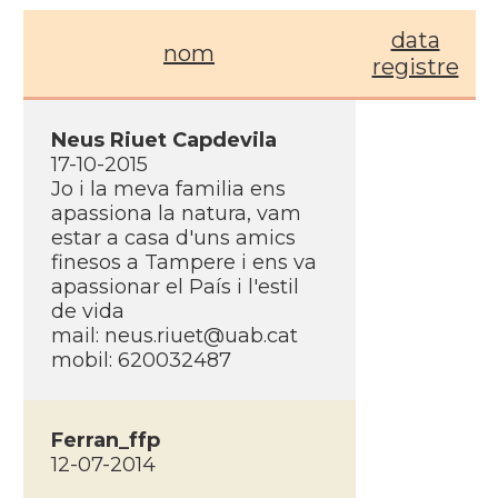
data
nom
registre
Neus Riuet Capdevila
17-10-2015
Jo i la meva familia ens
apassiona la natura, vam
estar a casa d'uns amics
finesos a Tampere i ens va
apassionar el Paí­s i l'estil
de vida
mail: neus.riuet@uab.cat
mobil: 620032487
Ferran_ffp
12-07-2014