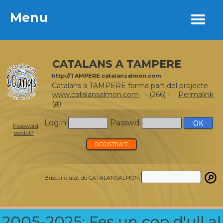
Menu
Menu
CATALANS A TAMPERE
http://TAMPERE.catalansalmon.com
Catalans a TAMPERE forma part del projecte
www.catalansalmon.com
- (266) -
Permalink
(#)
Login
Passwd
Password
perdut?
REGISTRA'T
Buscar ciutat de CATALANSALMON:
2005-2025: Fes un cop d'ull al