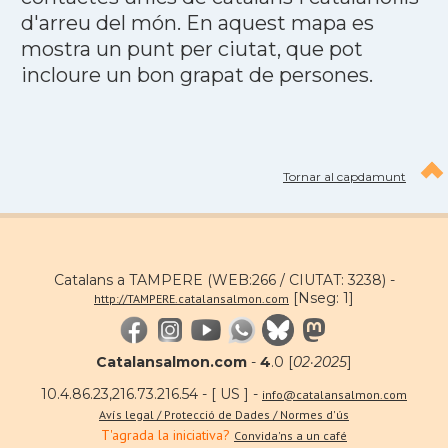
d'arreu del món. En aquest mapa es
mostra un punt per ciutat, que pot
incloure un bon grapat de persones.
Tornar al capdamunt
Catalans a TAMPERE (WEB:266 / CIUTAT: 3238) -
[Nseg: 1]
http://TAMPERE.catalansalmon.com
Catalansalmon.com
-
4
.0 [
02·2025
]
10.4.86.23,216.73.216.54 - [ US ] -
info@catalansalmon.com
Avís legal / Protecció de Dades / Normes d'ús
T'agrada la iniciativa?
Convida'ns a un café