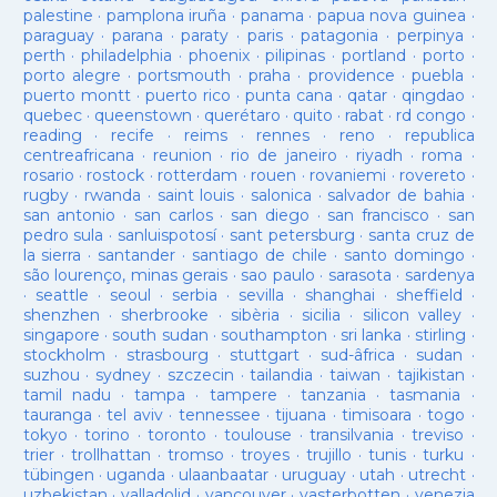
palestine
·
pamplona iruña
·
panama
·
papua nova guinea
·
paraguay
·
parana
·
paraty
·
paris
·
patagonia
·
perpinya
·
perth
·
philadelphia
·
phoenix
·
pilipinas
·
portland
·
porto
·
porto alegre
·
portsmouth
·
praha
·
providence
·
puebla
·
puerto montt
·
puerto rico
·
punta cana
·
qatar
·
qingdao
·
quebec
·
queenstown
·
querétaro
·
quito
·
rabat
·
rd congo
·
reading
·
recife
·
reims
·
rennes
·
reno
·
republica
centreafricana
·
reunion
·
rio de janeiro
·
riyadh
·
roma
·
rosario
·
rostock
·
rotterdam
·
rouen
·
rovaniemi
·
rovereto
·
rugby
·
rwanda
·
saint louis
·
salonica
·
salvador de bahia
·
san antonio
·
san carlos
·
san diego
·
san francisco
·
san
pedro sula
·
sanluispotosí
·
sant petersburg
·
santa cruz de
la sierra
·
santander
·
santiago de chile
·
santo domingo
·
são lourenço, minas gerais
·
sao paulo
·
sarasota
·
sardenya
·
seattle
·
seoul
·
serbia
·
sevilla
·
shanghai
·
sheffield
·
shenzhen
·
sherbrooke
·
sibèria
·
sicilia
·
silicon valley
·
singapore
·
south sudan
·
southampton
·
sri lanka
·
stirling
·
stockholm
·
strasbourg
·
stuttgart
·
sud-âfrica
·
sudan
·
suzhou
·
sydney
·
szczecin
·
tailandia
·
taiwan
·
tajikistan
·
tamil nadu
·
tampa
·
tampere
·
tanzania
·
tasmania
·
tauranga
·
tel aviv
·
tennessee
·
tijuana
·
timisoara
·
togo
·
tokyo
·
torino
·
toronto
·
toulouse
·
transilvania
·
treviso
·
trier
·
trollhattan
·
tromso
·
troyes
·
trujillo
·
tunis
·
turku
·
tübingen
·
uganda
·
ulaanbaatar
·
uruguay
·
utah
·
utrecht
·
uzbekistan
·
valladolid
·
vancouver
·
vasterbotten
·
venezia