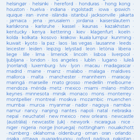
helsingør
·
helsinki
·
hereford
·
honduras
·
hong kong
·
houston
·
huelva
·
indiana
·
ingolstadt
·
iowa
·
ipswich
·
iquique
·
iran
·
irvine
·
islàndia
·
istanbul
·
jacksonville
·
jakarta
·
jamaica
·
jena
·
jerusalem
·
jordania
·
kaiserslautern
·
karlskrona
·
karlsruhe
·
kassel
·
kaunas
·
kazakhstan
·
kentucky
·
kenya
·
kettering
·
kiev
·
klagenfurt
·
koeln
·
kolda
·
kolkata
·
kosovo
·
krakow
·
kuala lumpur
·
kunming
·
kuwait
·
kyoto
·
la paz
·
laos
·
las vegas
·
lausanne
·
leeds
·
leicester
·
leiden
·
leipzig
·
lelystad
·
leon
·
letònia
·
liberia
·
liege
·
lille
·
lima
·
limerick
·
lincoln
·
lisboa
·
liverpool
·
ljubljana
·
london
·
los angeles
·
lublin
·
lugano
·
luleå
(norrland)
·
luxemburg
·
lviv
·
lyon
·
macau
·
madagascar
·
madrid
·
maine
·
mainz
·
malabo
·
malaga
·
maldives
·
mallorca
·
malta
·
manchester
·
mannheim
·
maracay
·
maringá
·
marseille
·
mato grosso
·
medellín
·
melbourne
·
mendoza
·
mérida
·
metz
·
mexico
·
miami
·
milano
·
milton
keynes
·
minnesota
·
minsk
·
monaco
·
mons
·
monterrey
·
montpellier
·
montreal
·
moskva
·
mozambic
·
muenchen
·
mumbai
·
murcia
·
myanmar
·
nador
·
nagoya
·
namibia
·
namur
·
nancy
·
nanjing
·
nantes
·
napoli
·
natal
·
nebraska
·
nepal
·
neuchatel
·
new mexico
·
new orleans
·
newcastle
(austràlia)
·
newcastle (uk)
·
newyork
·
nicaragua
·
nice
·
niger
·
nigeria
·
norge (noruega)
·
nottingham
·
nouakchott
·
nürnberg
·
oklahoma
·
oldenburg
·
oman
·
oran
·
orlando
·
osaka
·
ottawa
·
ouagadougou
·
oxford
·
padova
·
pakistan
·