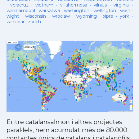
·
veracruz
·
vietnam
·
villahermosa
·
vilnius
·
virginia
·
warrnambool
·
warszawa
·
washington
·
wellington
·
wien
·
wight
·
wisconsin
·
wroclaw
·
wyoming
·
xipre
·
york
·
zanzibar
·
zurich
·
Entre catalansalmon i altres projectes
paral·lels, hem acumulat més de 80.000
contactes únics de catalans i catalanòfils