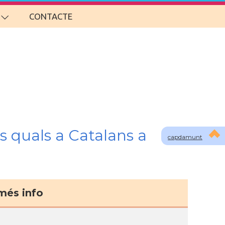
CONTACTE
s quals a Catalans a
capdamunt
més info