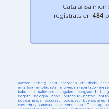
Catalansalmon
registrats en
p
484
aachen
·
aalborg
·
aalst
·
aberdeen
·
abu dhabi
·
adel
antàrtida
·
antofagasta
·
antwerpen
·
apartadó
·
arezz
baku
·
bali
·
baltimore
·
bangalore
·
bangladesh
·
bang
bogota
·
bologna
·
bonn
·
bordeaux
·
boston
·
botsw
bucaramanga
·
bucuresti
·
budapest
·
buenos aires
·
canterbury
·
caracas
·
carcassonne
·
cardiff
·
cartagena