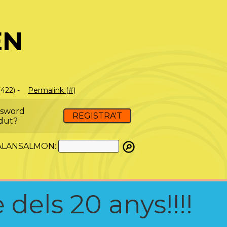
EN
(422) -
Permalink (#)
ssword
REGISTRA'T
dut?
ATALANSALMON:
 dels 20 anys!!!!