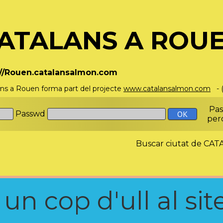
ATALANS A ROU
://Rouen.catalansalmon.com
ans a Rouen forma part del projecte
www.catalansalmon.com
- 
Pa
Passwd
per
Buscar ciutat de C
n cop d'ull al site