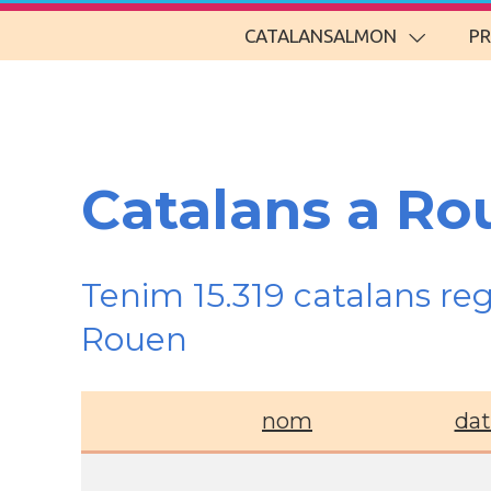
CATALANSALMON
P
Catalans a Ro
Tenim 15.319 catalans re
Rouen
nom
dat