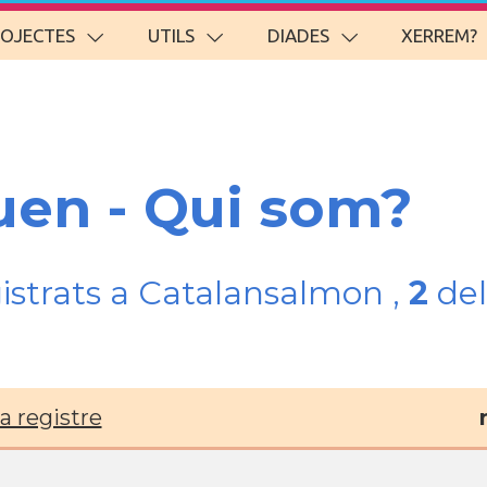
ROJECTES
UTILS
DIADES
XERREM?
uen - Qui som?
gistrats a Catalansalmon ,
2
del
a registre