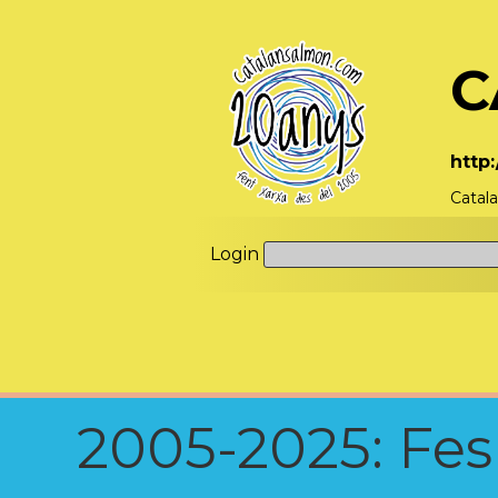
C
http
Catal
Login
2005-2025: Fes u