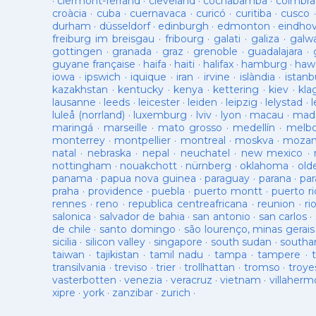
·
clermont-ferrand
·
cleveland
·
cochabamba
·
coimbra
croàcia
·
cuba
·
cuernavaca
·
curicó
·
curitiba
·
cusco
durham
·
düsseldorf
·
edinburgh
·
edmonton
·
eindho
freiburg im breisgau
·
fribourg
·
galati
·
galiza
·
galw
gottingen
·
granada
·
graz
·
grenoble
·
guadalajara
·
guyane française
·
haifa
·
haiti
·
halifax
·
hamburg
·
hawa
iowa
·
ipswich
·
iquique
·
iran
·
irvine
·
islàndia
·
istanb
kazakhstan
·
kentucky
·
kenya
·
kettering
·
kiev
·
kla
lausanne
·
leeds
·
leicester
·
leiden
·
leipzig
·
lelystad
·
luleå (norrland)
·
luxemburg
·
lviv
·
lyon
·
macau
·
mad
maringá
·
marseille
·
mato grosso
·
medellín
·
melb
monterrey
·
montpellier
·
montreal
·
moskva
·
mozam
natal
·
nebraska
·
nepal
·
neuchatel
·
new mexico
·
nottingham
·
nouakchott
·
nürnberg
·
oklahoma
·
old
panama
·
papua nova guinea
·
paraguay
·
parana
·
par
praha
·
providence
·
puebla
·
puerto montt
·
puerto ri
rennes
·
reno
·
republica centreafricana
·
reunion
·
ri
salonica
·
salvador de bahia
·
san antonio
·
san carlos
·
de chile
·
santo domingo
·
são lourenço, minas gerais
sicilia
·
silicon valley
·
singapore
·
south sudan
·
south
taiwan
·
tajikistan
·
tamil nadu
·
tampa
·
tampere
·
transilvania
·
treviso
·
trier
·
trollhattan
·
tromso
·
troye
vasterbotten
·
venezia
·
veracruz
·
vietnam
·
villaherm
xipre
·
york
·
zanzibar
·
zurich
·