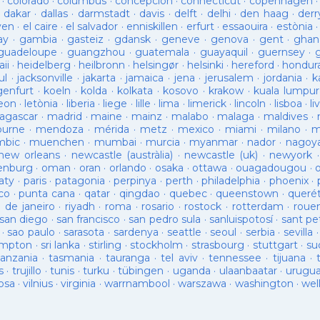
·
colorado
·
columbus
·
concepción
·
connecticut
·
copenhagen
·
dakar
·
dallas
·
darmstadt
·
davis
·
delft
·
delhi
·
den haag
·
derr
ven
·
el caire
·
el salvador
·
enniskillen
·
erfurt
·
essaouira
·
estònia
ay
·
gambia
·
gasteiz
·
gdansk
·
geneve
·
genova
·
gent
·
ghan
guadeloupe
·
guangzhou
·
guatemala
·
guayaquil
·
guernsey
·
ii
·
heidelberg
·
heilbronn
·
helsingør
·
helsinki
·
hereford
·
hondur
ul
·
jacksonville
·
jakarta
·
jamaica
·
jena
·
jerusalem
·
jordania
·
k
genfurt
·
koeln
·
kolda
·
kolkata
·
kosovo
·
krakow
·
kuala lumpur
leon
·
letònia
·
liberia
·
liege
·
lille
·
lima
·
limerick
·
lincoln
·
lisboa
·
li
agascar
·
madrid
·
maine
·
mainz
·
malabo
·
malaga
·
maldives
·
ourne
·
mendoza
·
mérida
·
metz
·
mexico
·
miami
·
milano
·
m
bic
·
muenchen
·
mumbai
·
murcia
·
myanmar
·
nador
·
nagoy
new orleans
·
newcastle (austràlia)
·
newcastle (uk)
·
newyork
enburg
·
oman
·
oran
·
orlando
·
osaka
·
ottawa
·
ouagadougou
·
aty
·
paris
·
patagonia
·
perpinya
·
perth
·
philadelphia
·
phoenix
·
co
·
punta cana
·
qatar
·
qingdao
·
quebec
·
queenstown
·
queré
o de janeiro
·
riyadh
·
roma
·
rosario
·
rostock
·
rotterdam
·
roue
san diego
·
san francisco
·
san pedro sula
·
sanluispotosí
·
sant pe
·
sao paulo
·
sarasota
·
sardenya
·
seattle
·
seoul
·
serbia
·
sevilla
ampton
·
sri lanka
·
stirling
·
stockholm
·
strasbourg
·
stuttgart
·
su
tanzania
·
tasmania
·
tauranga
·
tel aviv
·
tennessee
·
tijuana
·
s
·
trujillo
·
tunis
·
turku
·
tübingen
·
uganda
·
ulaanbaatar
·
urugu
osa
·
vilnius
·
virginia
·
warrnambool
·
warszawa
·
washington
·
wel