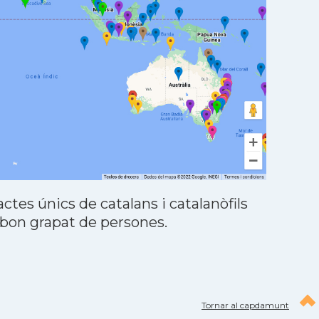
tes únics de catalans i catalanòfils
 bon grapat de persones.
Tornar al capdamunt