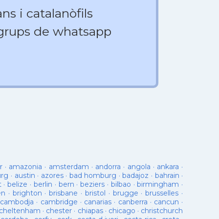
ns i catalanòfils
 grups de whatsapp
r
·
amazonia
·
amsterdam
·
andorra
·
angola
·
ankara
·
urg
·
austin
·
azores
·
bad homburg
·
badajoz
·
bahrain
·
t
·
belize
·
berlin
·
bern
·
beziers
·
bilbao
·
birmingham
·
en
·
brighton
·
brisbane
·
bristol
·
brugge
·
brusselles
·
cambodja
·
cambridge
·
canarias
·
canberra
·
cancun
·
cheltenham
·
chester
·
chiapas
·
chicago
·
christchurch