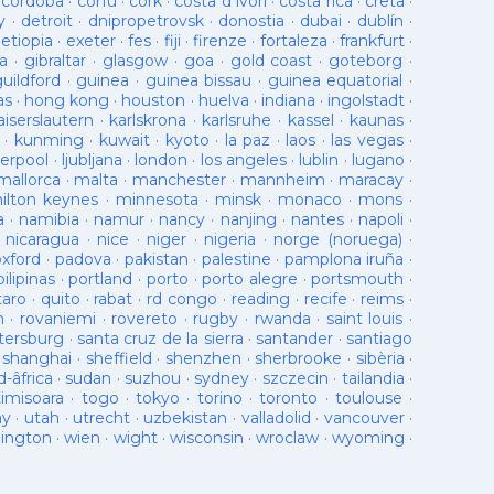
·
cordoba
·
corfu
·
cork
·
costa d ivori
·
costa rica
·
creta
·
y
·
detroit
·
dnipropetrovsk
·
donostia
·
dubai
·
dublín
·
·
etiopia
·
exeter
·
fes
·
fiji
·
firenze
·
fortaleza
·
frankfurt
·
a
·
gibraltar
·
glasgow
·
goa
·
gold coast
·
goteborg
·
guildford
·
guinea
·
guinea bissau
·
guinea equatorial
·
as
·
hong kong
·
houston
·
huelva
·
indiana
·
ingolstadt
·
aiserslautern
·
karlskrona
·
karlsruhe
·
kassel
·
kaunas
·
·
kunming
·
kuwait
·
kyoto
·
la paz
·
laos
·
las vegas
·
verpool
·
ljubljana
·
london
·
los angeles
·
lublin
·
lugano
·
mallorca
·
malta
·
manchester
·
mannheim
·
maracay
·
ilton keynes
·
minnesota
·
minsk
·
monaco
·
mons
·
a
·
namibia
·
namur
·
nancy
·
nanjing
·
nantes
·
napoli
·
·
nicaragua
·
nice
·
niger
·
nigeria
·
norge (noruega)
·
oxford
·
padova
·
pakistan
·
palestine
·
pamplona iruña
·
pilipinas
·
portland
·
porto
·
porto alegre
·
portsmouth
·
taro
·
quito
·
rabat
·
rd congo
·
reading
·
recife
·
reims
·
n
·
rovaniemi
·
rovereto
·
rugby
·
rwanda
·
saint louis
·
tersburg
·
santa cruz de la sierra
·
santander
·
santiago
·
shanghai
·
sheffield
·
shenzhen
·
sherbrooke
·
sibèria
·
d-âfrica
·
sudan
·
suzhou
·
sydney
·
szczecin
·
tailandia
·
timisoara
·
togo
·
tokyo
·
torino
·
toronto
·
toulouse
·
ay
·
utah
·
utrecht
·
uzbekistan
·
valladolid
·
vancouver
·
lington
·
wien
·
wight
·
wisconsin
·
wroclaw
·
wyoming
·