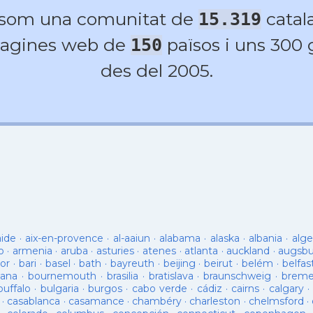
 som una comunitat de
catala
15.319
agines web de
països i uns 300
150
des del 2005.
aide
·
aix-en-provence
·
al-aaiun
·
alabama
·
alaska
·
albania
·
alge
o
·
armenia
·
aruba
·
asturies
·
atenes
·
atlanta
·
auckland
·
augsb
or
·
bari
·
basel
·
bath
·
bayreuth
·
beijing
·
beirut
·
belém
·
belfas
ana
·
bournemouth
·
brasilia
·
bratislava
·
braunschweig
·
brem
buffalo
·
bulgaria
·
burgos
·
cabo verde
·
cádiz
·
cairns
·
calgary
·
·
casablanca
·
casamance
·
chambéry
·
charleston
·
chelmsford
·