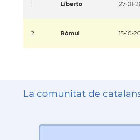
1
Liberto
27-01-2
2
Ròmul
15-10-2
La comunitat de catala