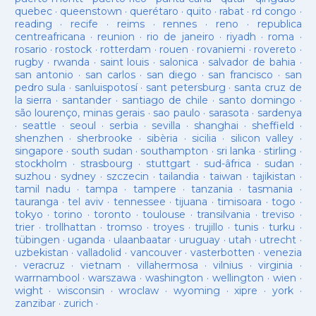
quebec
·
queenstown
·
querétaro
·
quito
·
rabat
·
rd congo
·
reading
·
recife
·
reims
·
rennes
·
reno
·
republica
centreafricana
·
reunion
·
rio de janeiro
·
riyadh
·
roma
·
rosario
·
rostock
·
rotterdam
·
rouen
·
rovaniemi
·
rovereto
·
rugby
·
rwanda
·
saint louis
·
salonica
·
salvador de bahia
·
san antonio
·
san carlos
·
san diego
·
san francisco
·
san
pedro sula
·
sanluispotosí
·
sant petersburg
·
santa cruz de
la sierra
·
santander
·
santiago de chile
·
santo domingo
·
são lourenço, minas gerais
·
sao paulo
·
sarasota
·
sardenya
·
seattle
·
seoul
·
serbia
·
sevilla
·
shanghai
·
sheffield
·
shenzhen
·
sherbrooke
·
sibèria
·
sicilia
·
silicon valley
·
singapore
·
south sudan
·
southampton
·
sri lanka
·
stirling
·
stockholm
·
strasbourg
·
stuttgart
·
sud-âfrica
·
sudan
·
suzhou
·
sydney
·
szczecin
·
tailandia
·
taiwan
·
tajikistan
·
tamil nadu
·
tampa
·
tampere
·
tanzania
·
tasmania
·
tauranga
·
tel aviv
·
tennessee
·
tijuana
·
timisoara
·
togo
·
tokyo
·
torino
·
toronto
·
toulouse
·
transilvania
·
treviso
·
trier
·
trollhattan
·
tromso
·
troyes
·
trujillo
·
tunis
·
turku
·
tübingen
·
uganda
·
ulaanbaatar
·
uruguay
·
utah
·
utrecht
·
uzbekistan
·
valladolid
·
vancouver
·
vasterbotten
·
venezia
·
veracruz
·
vietnam
·
villahermosa
·
vilnius
·
virginia
·
warrnambool
·
warszawa
·
washington
·
wellington
·
wien
·
wight
·
wisconsin
·
wroclaw
·
wyoming
·
xipre
·
york
·
zanzibar
·
zurich
·