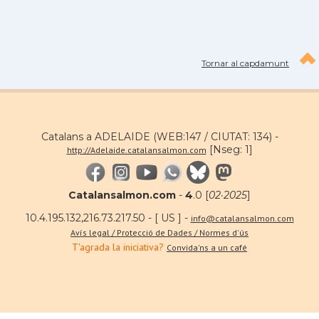
Tornar al capdamunt
Catalans a ADELAIDE (WEB:147 / CIUTAT: 134) -
[Nseg: 1]
http://Adelaide.catalansalmon.com
Catalansalmon.com
-
4
.0 [
02·2025
]
10.4.195.132,216.73.217.50 - [ US ] -
info@catalansalmon.com
Avís legal / Protecció de Dades / Normes d'ús
T'agrada la iniciativa?
Convida'ns a un café