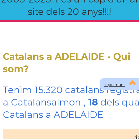
site dels 20 anys!!!!
Catalans a ADELAIDE - Qui
som?
capdamunt
Tenim 15.320 catalans registr
a Catalansalmon ,
18
dels qua
Catalans a ADELAIDE
d