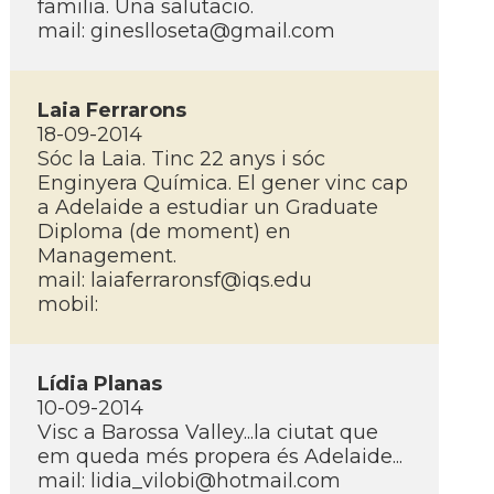
familia. Una salutacio.
mail: gineslloseta@gmail.com
Laia Ferrarons
18-09-2014
Sóc la Laia. Tinc 22 anys i sóc
Enginyera Quí­mica. El gener vinc cap
a Adelaide a estudiar un Graduate
Diploma (de moment) en
Management.
mail: laiaferraronsf@iqs.edu
mobil:
Lí­dia Planas
10-09-2014
Visc a Barossa Valley...la ciutat que
em queda més propera és Adelaide...
mail: lidia_vilobi@hotmail.com