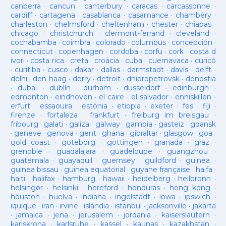
canberra
·
cancun
·
canterbury
·
caracas
·
carcassonne
·
cardiff
·
cartagena
·
casablanca
·
casamance
·
chambéry
·
charleston
·
chelmsford
·
cheltenham
·
chester
·
chiapas
·
chicago
·
christchurch
·
clermont-ferrand
·
cleveland
·
cochabamba
·
coimbra
·
colorado
·
columbus
·
concepción
·
connecticut
·
copenhagen
·
cordoba
·
corfu
·
cork
·
costa d
ivori
·
costa rica
·
creta
·
croàcia
·
cuba
·
cuernavaca
·
curicó
·
curitiba
·
cusco
·
dakar
·
dallas
·
darmstadt
·
davis
·
delft
·
delhi
·
den haag
·
derry
·
detroit
·
dnipropetrovsk
·
donostia
·
dubai
·
dublín
·
durham
·
düsseldorf
·
edinburgh
·
edmonton
·
eindhoven
·
el caire
·
el salvador
·
enniskillen
·
erfurt
·
essaouira
·
estònia
·
etiopia
·
exeter
·
fes
·
fiji
·
firenze
·
fortaleza
·
frankfurt
·
freiburg im breisgau
·
fribourg
·
galati
·
galiza
·
galway
·
gambia
·
gasteiz
·
gdansk
·
geneve
·
genova
·
gent
·
ghana
·
gibraltar
·
glasgow
·
goa
·
gold coast
·
goteborg
·
gottingen
·
granada
·
graz
·
grenoble
·
guadalajara
·
guadeloupe
·
guangzhou
·
guatemala
·
guayaquil
·
guernsey
·
guildford
·
guinea
·
guinea bissau
·
guinea equatorial
·
guyane française
·
haifa
·
haiti
·
halifax
·
hamburg
·
hawaii
·
heidelberg
·
heilbronn
·
helsingør
·
helsinki
·
hereford
·
honduras
·
hong kong
·
houston
·
huelva
·
indiana
·
ingolstadt
·
iowa
·
ipswich
·
iquique
·
iran
·
irvine
·
islàndia
·
istanbul
·
jacksonville
·
jakarta
·
jamaica
·
jena
·
jerusalem
·
jordania
·
kaiserslautern
·
karlskrona
·
karlsruhe
·
kassel
·
kaunas
·
kazakhstan
·