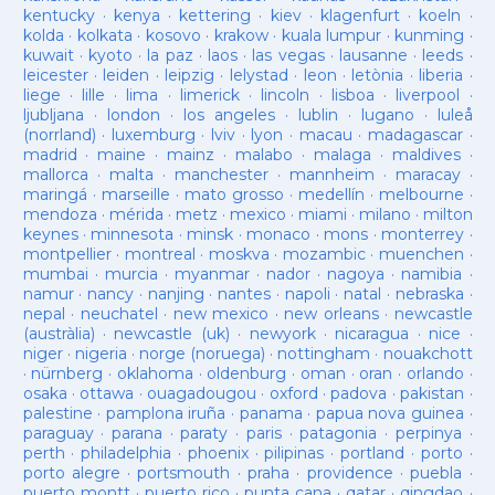
kentucky
·
kenya
·
kettering
·
kiev
·
klagenfurt
·
koeln
·
kolda
·
kolkata
·
kosovo
·
krakow
·
kuala lumpur
·
kunming
·
kuwait
·
kyoto
·
la paz
·
laos
·
las vegas
·
lausanne
·
leeds
·
leicester
·
leiden
·
leipzig
·
lelystad
·
leon
·
letònia
·
liberia
·
liege
·
lille
·
lima
·
limerick
·
lincoln
·
lisboa
·
liverpool
·
ljubljana
·
london
·
los angeles
·
lublin
·
lugano
·
luleå
(norrland)
·
luxemburg
·
lviv
·
lyon
·
macau
·
madagascar
·
madrid
·
maine
·
mainz
·
malabo
·
malaga
·
maldives
·
mallorca
·
malta
·
manchester
·
mannheim
·
maracay
·
maringá
·
marseille
·
mato grosso
·
medellín
·
melbourne
·
mendoza
·
mérida
·
metz
·
mexico
·
miami
·
milano
·
milton
keynes
·
minnesota
·
minsk
·
monaco
·
mons
·
monterrey
·
montpellier
·
montreal
·
moskva
·
mozambic
·
muenchen
·
mumbai
·
murcia
·
myanmar
·
nador
·
nagoya
·
namibia
·
namur
·
nancy
·
nanjing
·
nantes
·
napoli
·
natal
·
nebraska
·
nepal
·
neuchatel
·
new mexico
·
new orleans
·
newcastle
(austràlia)
·
newcastle (uk)
·
newyork
·
nicaragua
·
nice
·
niger
·
nigeria
·
norge (noruega)
·
nottingham
·
nouakchott
·
nürnberg
·
oklahoma
·
oldenburg
·
oman
·
oran
·
orlando
·
osaka
·
ottawa
·
ouagadougou
·
oxford
·
padova
·
pakistan
·
palestine
·
pamplona iruña
·
panama
·
papua nova guinea
·
paraguay
·
parana
·
paraty
·
paris
·
patagonia
·
perpinya
·
perth
·
philadelphia
·
phoenix
·
pilipinas
·
portland
·
porto
·
porto alegre
·
portsmouth
·
praha
·
providence
·
puebla
·
puerto montt
·
puerto rico
·
punta cana
·
qatar
·
qingdao
·