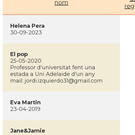
nom
reg
Helena Pera
30-09-2023
El pop
25-05-2020
Professor d'universitat fent una
estada a Uni Adelaide d'un any
mail: jordi.izquierdo31@gmail.com
Eva Martin
23-04-2019
Jane&Jamie