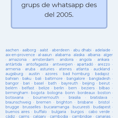
grups de whatsapp des
del 2005.
aachen
·
aalborg
·
aalst
·
aberdeen
·
abu dhabi
·
adelaide
·
aix-en-provence
·
al-aaiun
·
alabama
·
alaska
·
albania
·
alger
·
amazonia
·
amsterdam
·
andorra
·
angola
·
ankara
·
antàrtida
·
antofagasta
·
antwerpen
·
apartadó
·
arezzo
·
armenia
·
aruba
·
asturies
·
atenes
·
atlanta
·
auckland
·
augsburg
·
austin
·
azores
·
bad homburg
·
badajoz
·
bahrain
·
baku
·
bali
·
baltimore
·
bangalore
·
bangladesh
·
bangor
·
bari
·
basel
·
bath
·
bayreuth
·
beijing
·
beirut
·
belém
·
belfast
·
belize
·
berlin
·
bern
·
beziers
·
bilbao
·
birmingham
·
bogota
·
bologna
·
bonn
·
bordeaux
·
boston
·
botswana
·
bournemouth
·
brasilia
·
bratislava
·
braunschweig
·
bremen
·
brighton
·
brisbane
·
bristol
·
brugge
·
brusselles
·
bucaramanga
·
bucuresti
·
budapest
·
buenos aires
·
buffalo
·
bulgaria
·
burgos
·
cabo verde
·
cádiz
·
cairns
·
calgary
·
cambodja
·
cambridge
·
canarias
·