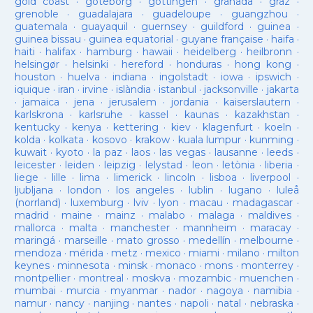
gold coast
·
goteborg
·
gottingen
·
granada
·
graz
·
grenoble
·
guadalajara
·
guadeloupe
·
guangzhou
·
guatemala
·
guayaquil
·
guernsey
·
guildford
·
guinea
·
guinea bissau
·
guinea equatorial
·
guyane française
·
haifa
·
haiti
·
halifax
·
hamburg
·
hawaii
·
heidelberg
·
heilbronn
·
helsingør
·
helsinki
·
hereford
·
honduras
·
hong kong
·
houston
·
huelva
·
indiana
·
ingolstadt
·
iowa
·
ipswich
·
iquique
·
iran
·
irvine
·
islàndia
·
istanbul
·
jacksonville
·
jakarta
·
jamaica
·
jena
·
jerusalem
·
jordania
·
kaiserslautern
·
karlskrona
·
karlsruhe
·
kassel
·
kaunas
·
kazakhstan
·
kentucky
·
kenya
·
kettering
·
kiev
·
klagenfurt
·
koeln
·
kolda
·
kolkata
·
kosovo
·
krakow
·
kuala lumpur
·
kunming
·
kuwait
·
kyoto
·
la paz
·
laos
·
las vegas
·
lausanne
·
leeds
·
leicester
·
leiden
·
leipzig
·
lelystad
·
leon
·
letònia
·
liberia
·
liege
·
lille
·
lima
·
limerick
·
lincoln
·
lisboa
·
liverpool
·
ljubljana
·
london
·
los angeles
·
lublin
·
lugano
·
luleå
(norrland)
·
luxemburg
·
lviv
·
lyon
·
macau
·
madagascar
·
madrid
·
maine
·
mainz
·
malabo
·
malaga
·
maldives
·
mallorca
·
malta
·
manchester
·
mannheim
·
maracay
·
maringá
·
marseille
·
mato grosso
·
medellín
·
melbourne
·
mendoza
·
mérida
·
metz
·
mexico
·
miami
·
milano
·
milton
keynes
·
minnesota
·
minsk
·
monaco
·
mons
·
monterrey
·
montpellier
·
montreal
·
moskva
·
mozambic
·
muenchen
·
mumbai
·
murcia
·
myanmar
·
nador
·
nagoya
·
namibia
·
namur
·
nancy
·
nanjing
·
nantes
·
napoli
·
natal
·
nebraska
·