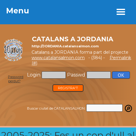
Menu
Menu
CATALANS A JORDANIA
http://JORDANIA.catalansalmon.com
Catalans a JORDANIA forma part del projecte
www.catalansalmon.com
- (384) -
Permalink
(#)
Login
Passwd
Password
perdut?
REGISTRA'T
Buscar ciutat de CATALANSALMON:
2005-2025: Fes un cop d'ull al