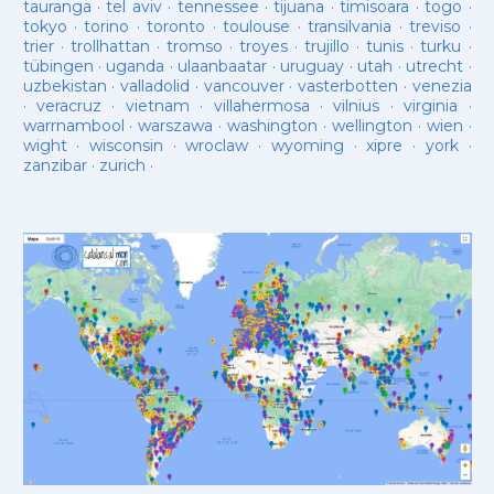
tauranga
·
tel aviv
·
tennessee
·
tijuana
·
timisoara
·
togo
·
tokyo
·
torino
·
toronto
·
toulouse
·
transilvania
·
treviso
·
trier
·
trollhattan
·
tromso
·
troyes
·
trujillo
·
tunis
·
turku
·
tübingen
·
uganda
·
ulaanbaatar
·
uruguay
·
utah
·
utrecht
·
uzbekistan
·
valladolid
·
vancouver
·
vasterbotten
·
venezia
·
veracruz
·
vietnam
·
villahermosa
·
vilnius
·
virginia
·
warrnambool
·
warszawa
·
washington
·
wellington
·
wien
·
wight
·
wisconsin
·
wroclaw
·
wyoming
·
xipre
·
york
·
zanzibar
·
zurich
·