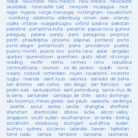
nepal
·
neuchatel
·
new mexico
·
new orleans
·
newcastle
(austràlia)
·
newcastle (uk)
·
newyork
·
nicaragua
·
nice
·
niger
·
nigeria
·
norge (noruega)
·
nottingham
·
nouakchott
·
nürnberg
·
oklahoma
·
oldenburg
·
oman
·
oran
·
orlando
·
osaka
·
ottawa
·
ouagadougou
·
oxford
·
padova
·
pakistan
·
palestine
·
pamplona iruña
·
panama
·
papua nova guinea
·
paraguay
·
parana
·
paraty
·
paris
·
patagonia
·
perpinya
·
perth
·
philadelphia
·
phoenix
·
pilipinas
·
portland
·
porto
·
porto alegre
·
portsmouth
·
praha
·
providence
·
puebla
·
puerto montt
·
puerto rico
·
punta cana
·
qatar
·
qingdao
·
quebec
·
queenstown
·
querétaro
·
quito
·
rabat
·
rd congo
·
reading
·
recife
·
reims
·
rennes
·
reno
·
republica
centreafricana
·
reunion
·
rio de janeiro
·
riyadh
·
roma
·
rosario
·
rostock
·
rotterdam
·
rouen
·
rovaniemi
·
rovereto
·
rugby
·
rwanda
·
saint louis
·
salonica
·
salvador de bahia
·
san antonio
·
san carlos
·
san diego
·
san francisco
·
san
pedro sula
·
sanluispotosí
·
sant petersburg
·
santa cruz de
la sierra
·
santander
·
santiago de chile
·
santo domingo
·
são lourenço, minas gerais
·
sao paulo
·
sarasota
·
sardenya
·
seattle
·
seoul
·
serbia
·
sevilla
·
shanghai
·
sheffield
·
shenzhen
·
sherbrooke
·
sibèria
·
sicilia
·
silicon valley
·
singapore
·
south sudan
·
southampton
·
sri lanka
·
stirling
·
stockholm
·
strasbourg
·
stuttgart
·
sud-âfrica
·
sudan
·
suzhou
·
sydney
·
szczecin
·
tailandia
·
taiwan
·
tajikistan
·
tamil nadu
·
tampa
·
tampere
·
tanzania
·
tasmania
·