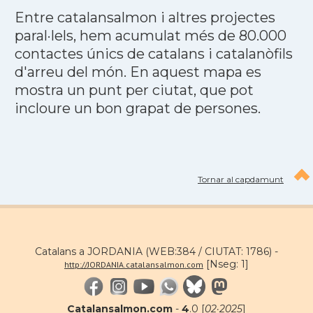
Entre catalansalmon i altres projectes
paral·lels, hem acumulat més de 80.000
contactes únics de catalans i catalanòfils
d'arreu del món. En aquest mapa es
mostra un punt per ciutat, que pot
incloure un bon grapat de persones.
Tornar al capdamunt
Catalans a JORDANIA (WEB:384 / CIUTAT: 1786) -
[Nseg: 1]
http://JORDANIA.catalansalmon.com
Catalansalmon.com
-
4
.0 [
02·2025
]