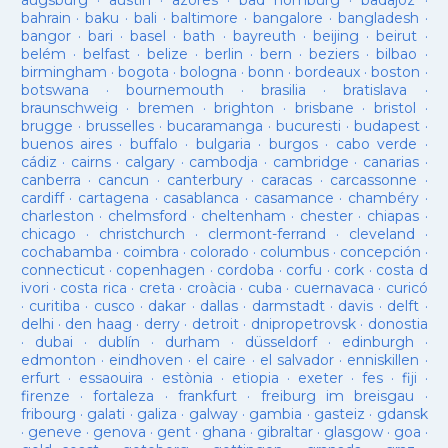
augsburg
·
austin
·
azores
·
bad homburg
·
badajoz
·
bahrain
·
baku
·
bali
·
baltimore
·
bangalore
·
bangladesh
·
bangor
·
bari
·
basel
·
bath
·
bayreuth
·
beijing
·
beirut
·
belém
·
belfast
·
belize
·
berlin
·
bern
·
beziers
·
bilbao
·
birmingham
·
bogota
·
bologna
·
bonn
·
bordeaux
·
boston
·
botswana
·
bournemouth
·
brasilia
·
bratislava
·
braunschweig
·
bremen
·
brighton
·
brisbane
·
bristol
·
brugge
·
brusselles
·
bucaramanga
·
bucuresti
·
budapest
·
buenos aires
·
buffalo
·
bulgaria
·
burgos
·
cabo verde
·
cádiz
·
cairns
·
calgary
·
cambodja
·
cambridge
·
canarias
·
canberra
·
cancun
·
canterbury
·
caracas
·
carcassonne
·
cardiff
·
cartagena
·
casablanca
·
casamance
·
chambéry
·
charleston
·
chelmsford
·
cheltenham
·
chester
·
chiapas
·
chicago
·
christchurch
·
clermont-ferrand
·
cleveland
·
cochabamba
·
coimbra
·
colorado
·
columbus
·
concepción
·
connecticut
·
copenhagen
·
cordoba
·
corfu
·
cork
·
costa d
ivori
·
costa rica
·
creta
·
croàcia
·
cuba
·
cuernavaca
·
curicó
·
curitiba
·
cusco
·
dakar
·
dallas
·
darmstadt
·
davis
·
delft
·
delhi
·
den haag
·
derry
·
detroit
·
dnipropetrovsk
·
donostia
·
dubai
·
dublín
·
durham
·
düsseldorf
·
edinburgh
·
edmonton
·
eindhoven
·
el caire
·
el salvador
·
enniskillen
·
erfurt
·
essaouira
·
estònia
·
etiopia
·
exeter
·
fes
·
fiji
·
firenze
·
fortaleza
·
frankfurt
·
freiburg im breisgau
·
fribourg
·
galati
·
galiza
·
galway
·
gambia
·
gasteiz
·
gdansk
·
geneve
·
genova
·
gent
·
ghana
·
gibraltar
·
glasgow
·
goa
·