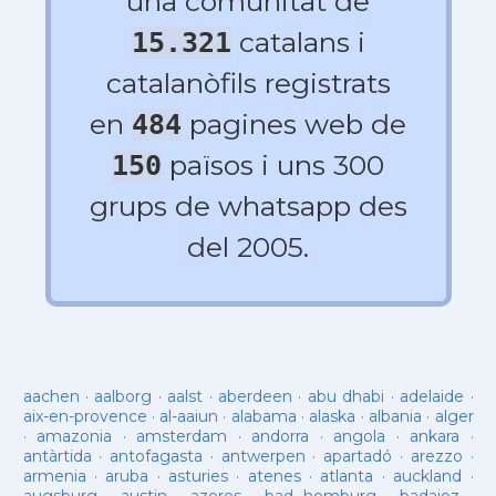
una comunitat de
catalans i
15.321
catalanòfils registrats
en
pagines web de
484
països i uns 300
150
grups de whatsapp des
del 2005.
aachen
·
aalborg
·
aalst
·
aberdeen
·
abu dhabi
·
adelaide
·
aix-en-provence
·
al-aaiun
·
alabama
·
alaska
·
albania
·
alger
·
amazonia
·
amsterdam
·
andorra
·
angola
·
ankara
·
antàrtida
·
antofagasta
·
antwerpen
·
apartadó
·
arezzo
·
armenia
·
aruba
·
asturies
·
atenes
·
atlanta
·
auckland
·