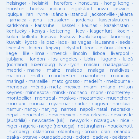
helsingør
·
helsinki
·
hereford
·
honduras
·
hong kong
·
houston
·
huelva
·
indiana
·
ingolstadt
·
iowa
·
ipswich
·
iquique
·
iran
·
irvine
·
islàndia
·
istanbul
·
jacksonville
·
jakarta
·
jamaica
·
jena
·
jerusalem
·
jordania
·
kaiserslautern
·
karlskrona
·
karlsruhe
·
kassel
·
kaunas
·
kazakhstan
·
kentucky
·
kenya
·
kettering
·
kiev
·
klagenfurt
·
koeln
·
kolda
·
kolkata
·
kosovo
·
krakow
·
kuala lumpur
·
kunming
·
kuwait
·
kyoto
·
la paz
·
laos
·
las vegas
·
lausanne
·
leeds
·
leicester
·
leiden
·
leipzig
·
lelystad
·
leon
·
letònia
·
liberia
·
liege
·
lille
·
lima
·
limerick
·
lincoln
·
lisboa
·
liverpool
·
ljubljana
·
london
·
los angeles
·
lublin
·
lugano
·
luleå
(norrland)
·
luxemburg
·
lviv
·
lyon
·
macau
·
madagascar
·
madrid
·
maine
·
mainz
·
malabo
·
malaga
·
maldives
·
mallorca
·
malta
·
manchester
·
mannheim
·
maracay
·
maringá
·
marseille
·
mato grosso
·
medellín
·
melbourne
·
mendoza
·
mérida
·
metz
·
mexico
·
miami
·
milano
·
milton
keynes
·
minnesota
·
minsk
·
monaco
·
mons
·
monterrey
·
montpellier
·
montreal
·
moskva
·
mozambic
·
muenchen
·
mumbai
·
murcia
·
myanmar
·
nador
·
nagoya
·
namibia
·
namur
·
nancy
·
nanjing
·
nantes
·
napoli
·
natal
·
nebraska
·
nepal
·
neuchatel
·
new mexico
·
new orleans
·
newcastle
(austràlia)
·
newcastle (uk)
·
newyork
·
nicaragua
·
nice
·
niger
·
nigeria
·
norge (noruega)
·
nottingham
·
nouakchott
·
nürnberg
·
oklahoma
·
oldenburg
·
oman
·
oran
·
orlando
·
osaka
·
ottawa
·
ouagadougou
·
oxford
·
padova
·
pakistan
·