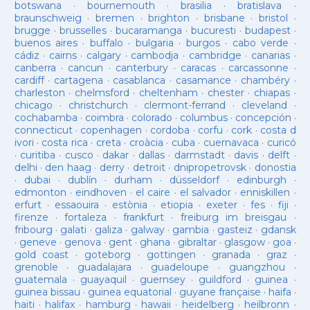
botswana
·
bournemouth
·
brasilia
·
bratislava
·
braunschweig
·
bremen
·
brighton
·
brisbane
·
bristol
·
brugge
·
brusselles
·
bucaramanga
·
bucuresti
·
budapest
·
buenos aires
·
buffalo
·
bulgaria
·
burgos
·
cabo verde
·
cádiz
·
cairns
·
calgary
·
cambodja
·
cambridge
·
canarias
·
canberra
·
cancun
·
canterbury
·
caracas
·
carcassonne
·
cardiff
·
cartagena
·
casablanca
·
casamance
·
chambéry
·
charleston
·
chelmsford
·
cheltenham
·
chester
·
chiapas
·
chicago
·
christchurch
·
clermont-ferrand
·
cleveland
·
cochabamba
·
coimbra
·
colorado
·
columbus
·
concepción
·
connecticut
·
copenhagen
·
cordoba
·
corfu
·
cork
·
costa d
ivori
·
costa rica
·
creta
·
croàcia
·
cuba
·
cuernavaca
·
curicó
·
curitiba
·
cusco
·
dakar
·
dallas
·
darmstadt
·
davis
·
delft
·
delhi
·
den haag
·
derry
·
detroit
·
dnipropetrovsk
·
donostia
·
dubai
·
dublín
·
durham
·
düsseldorf
·
edinburgh
·
edmonton
·
eindhoven
·
el caire
·
el salvador
·
enniskillen
·
erfurt
·
essaouira
·
estònia
·
etiopia
·
exeter
·
fes
·
fiji
·
firenze
·
fortaleza
·
frankfurt
·
freiburg im breisgau
·
fribourg
·
galati
·
galiza
·
galway
·
gambia
·
gasteiz
·
gdansk
·
geneve
·
genova
·
gent
·
ghana
·
gibraltar
·
glasgow
·
goa
·
gold coast
·
goteborg
·
gottingen
·
granada
·
graz
·
grenoble
·
guadalajara
·
guadeloupe
·
guangzhou
·
guatemala
·
guayaquil
·
guernsey
·
guildford
·
guinea
·
guinea bissau
·
guinea equatorial
·
guyane française
·
haifa
·
haiti
·
halifax
·
hamburg
·
hawaii
·
heidelberg
·
heilbronn
·