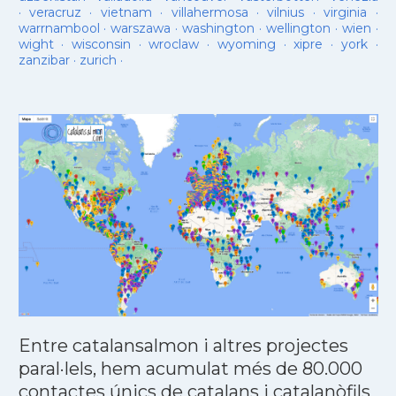
·
veracruz
·
vietnam
·
villahermosa
·
vilnius
·
virginia
·
warrnambool
·
warszawa
·
washington
·
wellington
·
wien
·
wight
·
wisconsin
·
wroclaw
·
wyoming
·
xipre
·
york
·
zanzibar
·
zurich
·
Entre catalansalmon i altres projectes
paral·lels, hem acumulat més de 80.000
contactes únics de catalans i catalanòfils