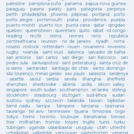
palestine
·
pamplona iruña
·
panama
·
papua nova guinea
·
paraguay
·
parana
·
paraty
·
paris
·
patagonia
·
perpinya
·
perth
·
philadelphia
·
phoenix
·
pilipinas
·
portland
·
porto
·
porto alegre
·
portsmouth
·
praha
·
providence
·
puebla
·
puerto montt
·
puerto rico
·
punta cana
·
qatar
·
qingdao
·
quebec
·
queenstown
·
querétaro
·
quito
·
rabat
·
rd congo
·
reading
·
recife
·
reims
·
rennes
·
reno
·
republica
centreafricana
·
reunion
·
rio de janeiro
·
riyadh
·
roma
·
rosario
·
rostock
·
rotterdam
·
rouen
·
rovaniemi
·
rovereto
·
rugby
·
rwanda
·
saint louis
·
salonica
·
salvador de bahia
·
san antonio
·
san carlos
·
san diego
·
san francisco
·
san
pedro sula
·
sanluispotosí
·
sant petersburg
·
santa cruz de
la sierra
·
santander
·
santiago de chile
·
santo domingo
·
são lourenço, minas gerais
·
sao paulo
·
sarasota
·
sardenya
·
seattle
·
seoul
·
serbia
·
sevilla
·
shanghai
·
sheffield
·
shenzhen
·
sherbrooke
·
sibèria
·
sicilia
·
silicon valley
·
singapore
·
south sudan
·
southampton
·
sri lanka
·
stirling
·
stockholm
·
strasbourg
·
stuttgart
·
sud-âfrica
·
sudan
·
suzhou
·
sydney
·
szczecin
·
tailandia
·
taiwan
·
tajikistan
·
tamil nadu
·
tampa
·
tampere
·
tanzania
·
tasmania
·
tauranga
·
tel aviv
·
tennessee
·
tijuana
·
timisoara
·
togo
·
tokyo
·
torino
·
toronto
·
toulouse
·
transilvania
·
treviso
·
trier
·
trollhattan
·
tromso
·
troyes
·
trujillo
·
tunis
·
turku
·
tübingen
·
uganda
·
ulaanbaatar
·
uruguay
·
utah
·
utrecht
·
uzbekistan
·
valladolid
·
vancouver
·
vasterbotten
·
venezia