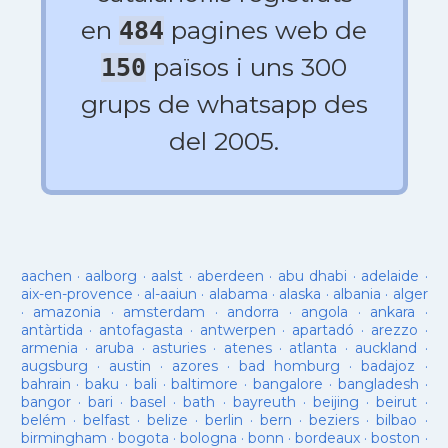
en
pagines web de
484
països i uns 300
150
grups de whatsapp des
del 2005.
aachen
·
aalborg
·
aalst
·
aberdeen
·
abu dhabi
·
adelaide
·
aix-en-provence
·
al-aaiun
·
alabama
·
alaska
·
albania
·
alger
·
amazonia
·
amsterdam
·
andorra
·
angola
·
ankara
·
antàrtida
·
antofagasta
·
antwerpen
·
apartadó
·
arezzo
·
armenia
·
aruba
·
asturies
·
atenes
·
atlanta
·
auckland
·
augsburg
·
austin
·
azores
·
bad homburg
·
badajoz
·
bahrain
·
baku
·
bali
·
baltimore
·
bangalore
·
bangladesh
·
bangor
·
bari
·
basel
·
bath
·
bayreuth
·
beijing
·
beirut
·
belém
·
belfast
·
belize
·
berlin
·
bern
·
beziers
·
bilbao
·
birmingham
·
bogota
·
bologna
·
bonn
·
bordeaux
·
boston
·