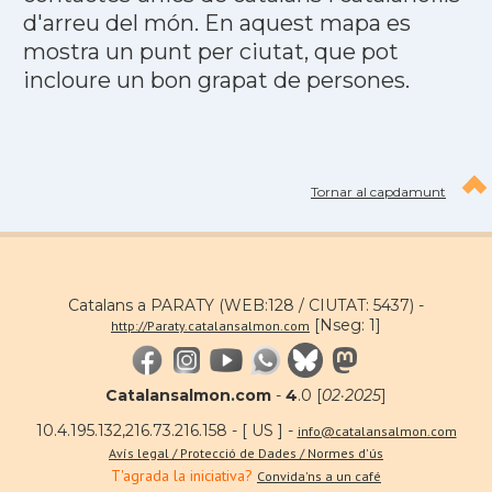
d'arreu del món. En aquest mapa es
mostra un punt per ciutat, que pot
incloure un bon grapat de persones.
Tornar al capdamunt
Catalans a PARATY (WEB:128 / CIUTAT: 5437) -
[Nseg: 1]
http://Paraty.catalansalmon.com
Catalansalmon.com
-
4
.0 [
02·2025
]
10.4.195.132,216.73.216.158 - [ US ] -
info@catalansalmon.com
Avís legal / Protecció de Dades / Normes d'ús
T'agrada la iniciativa?
Convida'ns a un café