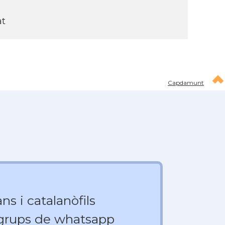
at
Capdamunt
ns i catalanòfils
 grups de whatsapp