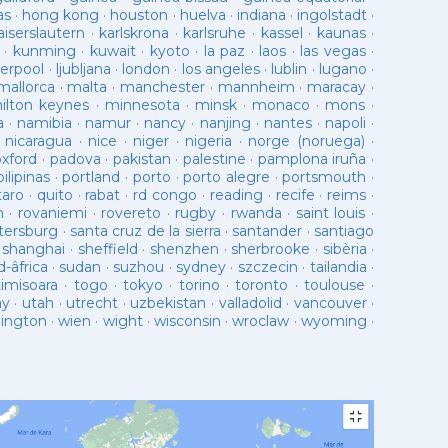
as
·
hong kong
·
houston
·
huelva
·
indiana
·
ingolstadt
·
aiserslautern
·
karlskrona
·
karlsruhe
·
kassel
·
kaunas
·
·
kunming
·
kuwait
·
kyoto
·
la paz
·
laos
·
las vegas
·
verpool
·
ljubljana
·
london
·
los angeles
·
lublin
·
lugano
·
mallorca
·
malta
·
manchester
·
mannheim
·
maracay
·
ilton keynes
·
minnesota
·
minsk
·
monaco
·
mons
·
a
·
namibia
·
namur
·
nancy
·
nanjing
·
nantes
·
napoli
·
·
nicaragua
·
nice
·
niger
·
nigeria
·
norge (noruega)
·
oxford
·
padova
·
pakistan
·
palestine
·
pamplona iruña
·
pilipinas
·
portland
·
porto
·
porto alegre
·
portsmouth
·
taro
·
quito
·
rabat
·
rd congo
·
reading
·
recife
·
reims
·
n
·
rovaniemi
·
rovereto
·
rugby
·
rwanda
·
saint louis
·
tersburg
·
santa cruz de la sierra
·
santander
·
santiago
·
shanghai
·
sheffield
·
shenzhen
·
sherbrooke
·
sibèria
·
d-âfrica
·
sudan
·
suzhou
·
sydney
·
szczecin
·
tailandia
·
timisoara
·
togo
·
tokyo
·
torino
·
toronto
·
toulouse
·
ay
·
utah
·
utrecht
·
uzbekistan
·
valladolid
·
vancouver
·
lington
·
wien
·
wight
·
wisconsin
·
wroclaw
·
wyoming
·