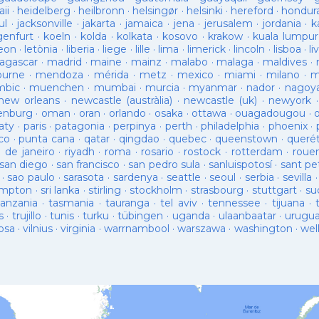
ii
·
heidelberg
·
heilbronn
·
helsingør
·
helsinki
·
hereford
·
hondur
ul
·
jacksonville
·
jakarta
·
jamaica
·
jena
·
jerusalem
·
jordania
·
k
genfurt
·
koeln
·
kolda
·
kolkata
·
kosovo
·
krakow
·
kuala lumpur
leon
·
letònia
·
liberia
·
liege
·
lille
·
lima
·
limerick
·
lincoln
·
lisboa
·
li
agascar
·
madrid
·
maine
·
mainz
·
malabo
·
malaga
·
maldives
·
ourne
·
mendoza
·
mérida
·
metz
·
mexico
·
miami
·
milano
·
m
bic
·
muenchen
·
mumbai
·
murcia
·
myanmar
·
nador
·
nagoy
new orleans
·
newcastle (austràlia)
·
newcastle (uk)
·
newyork
enburg
·
oman
·
oran
·
orlando
·
osaka
·
ottawa
·
ouagadougou
·
aty
·
paris
·
patagonia
·
perpinya
·
perth
·
philadelphia
·
phoenix
·
co
·
punta cana
·
qatar
·
qingdao
·
quebec
·
queenstown
·
queré
o de janeiro
·
riyadh
·
roma
·
rosario
·
rostock
·
rotterdam
·
roue
san diego
·
san francisco
·
san pedro sula
·
sanluispotosí
·
sant pe
·
sao paulo
·
sarasota
·
sardenya
·
seattle
·
seoul
·
serbia
·
sevilla
ampton
·
sri lanka
·
stirling
·
stockholm
·
strasbourg
·
stuttgart
·
su
tanzania
·
tasmania
·
tauranga
·
tel aviv
·
tennessee
·
tijuana
·
s
·
trujillo
·
tunis
·
turku
·
tübingen
·
uganda
·
ulaanbaatar
·
urugu
osa
·
vilnius
·
virginia
·
warrnambool
·
warszawa
·
washington
·
wel