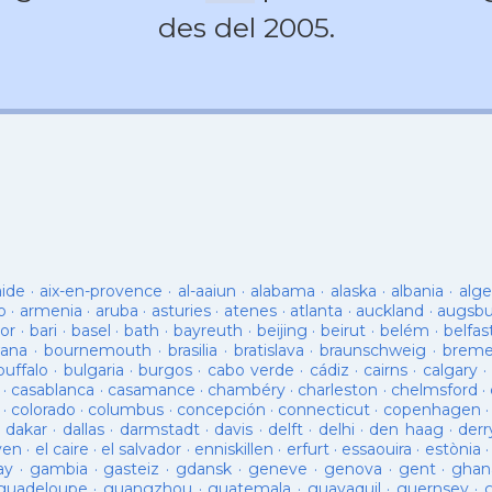
des del 2005.
aide
·
aix-en-provence
·
al-aaiun
·
alabama
·
alaska
·
albania
·
alge
o
·
armenia
·
aruba
·
asturies
·
atenes
·
atlanta
·
auckland
·
augsb
or
·
bari
·
basel
·
bath
·
bayreuth
·
beijing
·
beirut
·
belém
·
belfas
ana
·
bournemouth
·
brasilia
·
bratislava
·
braunschweig
·
brem
buffalo
·
bulgaria
·
burgos
·
cabo verde
·
cádiz
·
cairns
·
calgary
·
·
casablanca
·
casamance
·
chambéry
·
charleston
·
chelmsford
·
·
colorado
·
columbus
·
concepción
·
connecticut
·
copenhagen
·
dakar
·
dallas
·
darmstadt
·
davis
·
delft
·
delhi
·
den haag
·
derr
ven
·
el caire
·
el salvador
·
enniskillen
·
erfurt
·
essaouira
·
estònia
ay
·
gambia
·
gasteiz
·
gdansk
·
geneve
·
genova
·
gent
·
ghan
guadeloupe
·
guangzhou
·
guatemala
·
guayaquil
·
guernsey
·