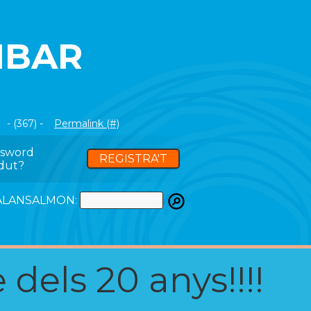
IBAR
- (367) -
Permalink (#)
ssword
REGISTRA'T
dut?
ATALANSALMON:
 dels 20 anys!!!!