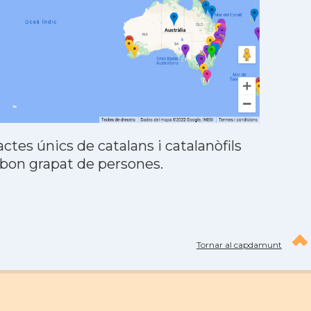
tes únics de catalans i catalanòfils
 bon grapat de persones.
Tornar al capdamunt