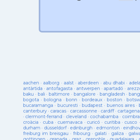
aachen
·
aalborg
·
aalst
·
aberdeen
·
abu dhabi
·
adel
antàrtida
·
antofagasta
·
antwerpen
·
apartadó
·
arezz
baku
·
bali
·
baltimore
·
bangalore
·
bangladesh
·
bang
bogota
·
bologna
·
bonn
·
bordeaux
·
boston
·
botsw
bucaramanga
·
bucuresti
·
budapest
·
buenos aires
·
canterbury
·
caracas
·
carcassonne
·
cardiff
·
cartagena
·
clermont-ferrand
·
cleveland
·
cochabamba
·
coimbra
croàcia
·
cuba
·
cuernavaca
·
curicó
·
curitiba
·
cusco
durham
·
düsseldorf
·
edinburgh
·
edmonton
·
eindho
freiburg im breisgau
·
fribourg
·
galati
·
galiza
·
galw
gottingen
·
granada
·
graz
·
grenoble
·
guadalajara
·