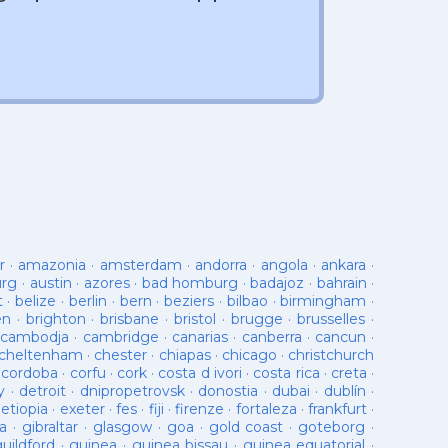
r
·
amazonia
·
amsterdam
·
andorra
·
angola
·
ankara
·
urg
·
austin
·
azores
·
bad homburg
·
badajoz
·
bahrain
·
t
·
belize
·
berlin
·
bern
·
beziers
·
bilbao
·
birmingham
·
en
·
brighton
·
brisbane
·
bristol
·
brugge
·
brusselles
·
cambodja
·
cambridge
·
canarias
·
canberra
·
cancun
·
cheltenham
·
chester
·
chiapas
·
chicago
·
christchurch
·
cordoba
·
corfu
·
cork
·
costa d ivori
·
costa rica
·
creta
·
y
·
detroit
·
dnipropetrovsk
·
donostia
·
dubai
·
dublín
·
·
etiopia
·
exeter
·
fes
·
fiji
·
firenze
·
fortaleza
·
frankfurt
·
a
·
gibraltar
·
glasgow
·
goa
·
gold coast
·
goteborg
·
guildford
·
guinea
·
guinea bissau
·
guinea equatorial
·