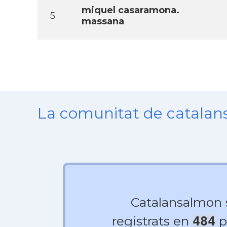
miquel casaramona.
5
massana
La comunitat de catala
Catalansalmon
registrats en
p
484