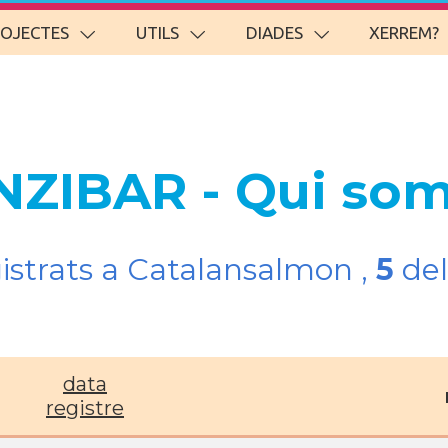
ROJECTES
UTILS
DIADES
XERREM?
NZIBAR - Qui so
gistrats a Catalansalmon ,
5
del
data
registre