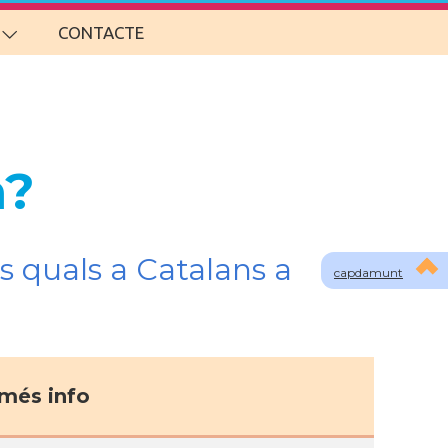
CONTACTE
m?
s quals a Catalans a
capdamunt
més info