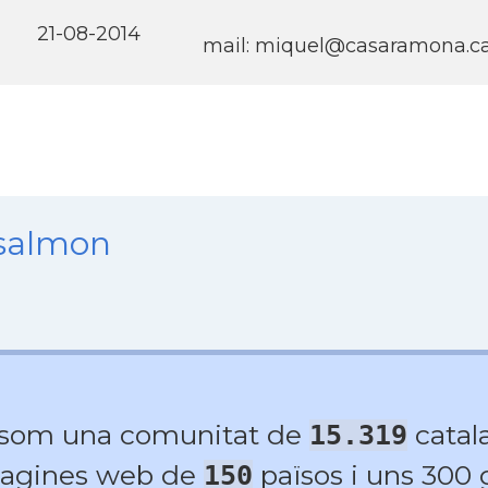
21-08-2014
mail: miquel@casaramona.c
nsalmon
 som una comunitat de
catala
15.319
agines web de
països i uns 300
150