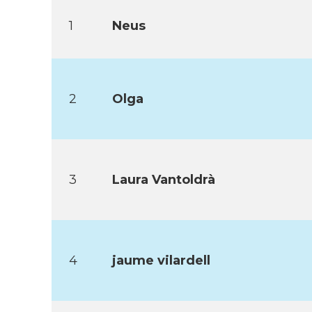
1
Neus
2
Olga
3
Laura Vantoldrà
4
jaume vilardell