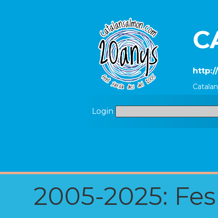
C
http:
Catala
Login
2005-2025: Fes u