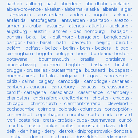
aachen
·
aalborg
·
aalst
·
aberdeen
·
abu dhabi
·
adelaide
·
aix-en-provence
·
al-aaiun
·
alabama
·
alaska
·
albania
·
alger
·
amazonia
·
amsterdam
·
andorra
·
angola
·
ankara
·
antàrtida
·
antofagasta
·
antwerpen
·
apartadó
·
arezzo
·
armenia
·
aruba
·
asturies
·
atenes
·
atlanta
·
auckland
·
augsburg
·
austin
·
azores
·
bad homburg
·
badajoz
·
bahrain
·
baku
·
bali
·
baltimore
·
bangalore
·
bangladesh
·
bangor
·
bari
·
basel
·
bath
·
bayreuth
·
beijing
·
beirut
·
belém
·
belfast
·
belize
·
berlin
·
bern
·
beziers
·
bilbao
·
birmingham
·
bogota
·
bologna
·
bonn
·
bordeaux
·
boston
·
botswana
·
bournemouth
·
brasilia
·
bratislava
·
braunschweig
·
bremen
·
brighton
·
brisbane
·
bristol
·
brugge
·
brusselles
·
bucaramanga
·
bucuresti
·
budapest
·
buenos aires
·
buffalo
·
bulgaria
·
burgos
·
cabo verde
·
cádiz
·
cairns
·
calgary
·
cambodja
·
cambridge
·
canarias
·
canberra
·
cancun
·
canterbury
·
caracas
·
carcassonne
·
cardiff
·
cartagena
·
casablanca
·
casamance
·
chambéry
·
charleston
·
chelmsford
·
cheltenham
·
chester
·
chiapas
·
chicago
·
christchurch
·
clermont-ferrand
·
cleveland
·
cochabamba
·
coimbra
·
colorado
·
columbus
·
concepción
·
connecticut
·
copenhagen
·
cordoba
·
corfu
·
cork
·
costa d
ivori
·
costa rica
·
creta
·
croàcia
·
cuba
·
cuernavaca
·
curicó
·
curitiba
·
cusco
·
dakar
·
dallas
·
darmstadt
·
davis
·
delft
·
delhi
·
den haag
·
derry
·
detroit
·
dnipropetrovsk
·
donostia
·
dubai
·
dublín
·
durham
·
düsseldorf
·
edinburgh
·