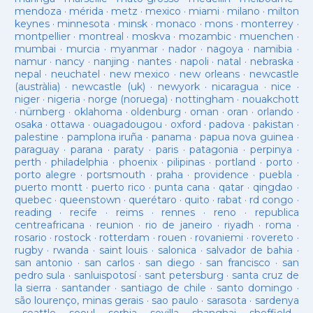
mendoza
·
mérida
·
metz
·
mexico
·
miami
·
milano
·
milton
keynes
·
minnesota
·
minsk
·
monaco
·
mons
·
monterrey
·
montpellier
·
montreal
·
moskva
·
mozambic
·
muenchen
·
mumbai
·
murcia
·
myanmar
·
nador
·
nagoya
·
namibia
·
namur
·
nancy
·
nanjing
·
nantes
·
napoli
·
natal
·
nebraska
·
nepal
·
neuchatel
·
new mexico
·
new orleans
·
newcastle
(austràlia)
·
newcastle (uk)
·
newyork
·
nicaragua
·
nice
·
niger
·
nigeria
·
norge (noruega)
·
nottingham
·
nouakchott
·
nürnberg
·
oklahoma
·
oldenburg
·
oman
·
oran
·
orlando
·
osaka
·
ottawa
·
ouagadougou
·
oxford
·
padova
·
pakistan
·
palestine
·
pamplona iruña
·
panama
·
papua nova guinea
·
paraguay
·
parana
·
paraty
·
paris
·
patagonia
·
perpinya
·
perth
·
philadelphia
·
phoenix
·
pilipinas
·
portland
·
porto
·
porto alegre
·
portsmouth
·
praha
·
providence
·
puebla
·
puerto montt
·
puerto rico
·
punta cana
·
qatar
·
qingdao
·
quebec
·
queenstown
·
querétaro
·
quito
·
rabat
·
rd congo
·
reading
·
recife
·
reims
·
rennes
·
reno
·
republica
centreafricana
·
reunion
·
rio de janeiro
·
riyadh
·
roma
·
rosario
·
rostock
·
rotterdam
·
rouen
·
rovaniemi
·
rovereto
·
rugby
·
rwanda
·
saint louis
·
salonica
·
salvador de bahia
·
san antonio
·
san carlos
·
san diego
·
san francisco
·
san
pedro sula
·
sanluispotosí
·
sant petersburg
·
santa cruz de
la sierra
·
santander
·
santiago de chile
·
santo domingo
·
são lourenço, minas gerais
·
sao paulo
·
sarasota
·
sardenya