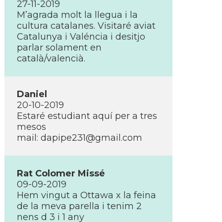
27-11-2019
M’agrada molt la llegua i la
cultura catalanes. Visitaré aviat
Catalunya i Valéncia i desitjo
parlar solament en
català/valencià.
Daniel
20-10-2019
Estaré estudiant aquí­ per a tres
mesos
mail: dapipe231@gmail.com
Rat Colomer Missé
09-09-2019
Hem vingut a Ottawa x la feina
de la meva parella i tenim 2
nens d 3 i 1 any