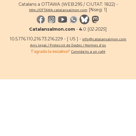
Catalans a OTTAWA (WEB:295 / CIUTAT: 1822) -
[Nseg: 1]
http://OTTAWA.catalansalmon.com
Catalansalmon.com
-
4
.0 [
02·2025
]
10.5.176.110,216.73.216.229 - [ US ] -
info@catalansalmon.com
Avís legal / Protecció de Dades / Normes d'ús
T'agrada la iniciativa?
Convida'ns a un café