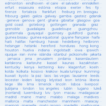
edmonton
·
eindhoven
·
el caire
·
el salvador
·
enniskillen
·
erfurt
·
essaouira
·
estònia
·
etiopia
·
exeter
·
fes
·
fiji
·
firenze
·
fortaleza
·
frankfurt
·
freiburg im breisgau
·
fribourg
·
galati
·
galiza
·
galway
·
gambia
·
gasteiz
·
gdansk
·
geneve
·
genova
·
gent
·
ghana
·
gibraltar
·
glasgow
·
goa
·
gold coast
·
goteborg
·
gottingen
·
granada
·
graz
·
grenoble
·
guadalajara
·
guadeloupe
·
guangzhou
·
guatemala
·
guayaquil
·
guernsey
·
guildford
·
guinea
·
guinea bissau
·
guinea equatorial
·
guyane française
·
haifa
·
haiti
·
halifax
·
hamburg
·
hawaii
·
heidelberg
·
heilbronn
·
helsingør
·
helsinki
·
hereford
·
honduras
·
hong kong
·
houston
·
huelva
·
indiana
·
ingolstadt
·
iowa
·
ipswich
·
iquique
·
iran
·
irvine
·
islàndia
·
istanbul
·
jacksonville
·
jakarta
·
jamaica
·
jena
·
jerusalem
·
jordania
·
kaiserslautern
·
karlskrona
·
karlsruhe
·
kassel
·
kaunas
·
kazakhstan
·
kentucky
·
kenya
·
kettering
·
kiev
·
klagenfurt
·
koeln
·
kolda
·
kolkata
·
kosovo
·
krakow
·
kuala lumpur
·
kunming
·
kuwait
·
kyoto
·
la paz
·
laos
·
las vegas
·
lausanne
·
leeds
·
leicester
·
leiden
·
leipzig
·
lelystad
·
leon
·
letònia
·
liberia
·
liege
·
lille
·
lima
·
limerick
·
lincoln
·
lisboa
·
liverpool
·
ljubljana
·
london
·
los angeles
·
lublin
·
lugano
·
luleå
(norrland)
·
luxemburg
·
lviv
·
lyon
·
macau
·
madagascar
·
madrid
·
maine
·
mainz
·
malabo
·
malaga
·
maldives
·
mallorca
·
malta
·
manchester
·
mannheim
·
maracay
·
maringá
·
marseille
·
mato grosso
·
medellín
·
melbourne
·