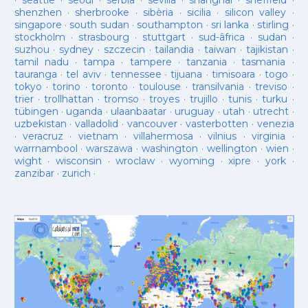
·
seattle
·
seoul
·
serbia
·
sevilla
·
shanghai
·
sheffield
·
shenzhen
·
sherbrooke
·
sibèria
·
sicilia
·
silicon valley
·
singapore
·
south sudan
·
southampton
·
sri lanka
·
stirling
·
stockholm
·
strasbourg
·
stuttgart
·
sud-âfrica
·
sudan
·
suzhou
·
sydney
·
szczecin
·
tailandia
·
taiwan
·
tajikistan
·
tamil nadu
·
tampa
·
tampere
·
tanzania
·
tasmania
·
tauranga
·
tel aviv
·
tennessee
·
tijuana
·
timisoara
·
togo
·
tokyo
·
torino
·
toronto
·
toulouse
·
transilvania
·
treviso
·
trier
·
trollhattan
·
tromso
·
troyes
·
trujillo
·
tunis
·
turku
·
tübingen
·
uganda
·
ulaanbaatar
·
uruguay
·
utah
·
utrecht
·
uzbekistan
·
valladolid
·
vancouver
·
vasterbotten
·
venezia
·
veracruz
·
vietnam
·
villahermosa
·
vilnius
·
virginia
·
warrnambool
·
warszawa
·
washington
·
wellington
·
wien
·
wight
·
wisconsin
·
wroclaw
·
wyoming
·
xipre
·
york
·
zanzibar
·
zurich
·