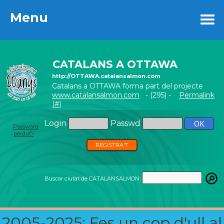
Menu
Menu
CATALANS A OTTAWA
http://OTTAWA.catalansalmon.com
Catalans a OTTAWA forma part del projecte
www.catalansalmon.com
- (295) -
Permalink
(#)
Login
Passwd
Password
perdut?
REGISTRA'T
Buscar ciutat de CATALANSALMON:
2005-2025: Fes un cop d'ull al