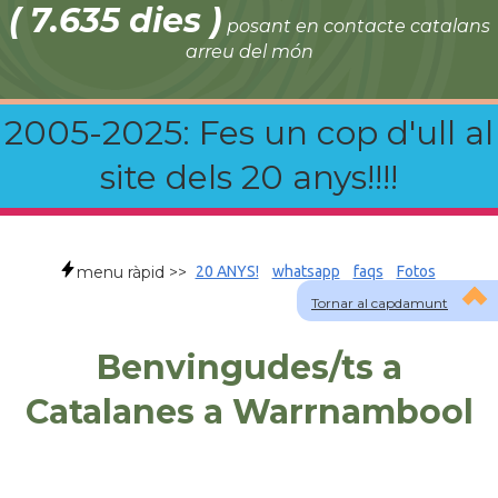
( 7.635 dies )
posant en contacte catalans
arreu del món
2005-2025: Fes un cop d'ull al
site dels 20 anys!!!!
menu ràpid >>
20 ANYS!
whatsapp
faqs
Fotos
Tornar al capdamunt
Benvingudes/ts a
Catalanes a Warrnambool