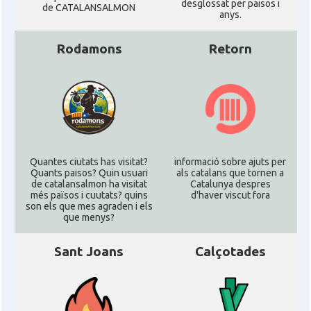
desglossat per paisos i
de CATALANSALMON
anys.
Rodamons
Retorn
Quantes ciutats has visitat?
informació sobre ajuts per
Quants paisos? Quin usuari
als catalans que tornen a
de catalansalmon ha visitat
Catalunya despres
més països i cuutats? quins
d'haver viscut fora
son els que mes agraden i els
que menys?
Sant Joans
Calçotades