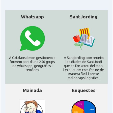
Whatsapp
SantJording
A Catalansalmon gestionem o
A Santjording.com reunim
formem part d'uns 250 grups
les diades de SantJordi
de whatsapp, geogràfics i
que es fan arreu del mon,
temàtics
i expliquem com fer-ne de
manera fàcil i sense
maldecaps logí­stics!
Mainada
Enquestes