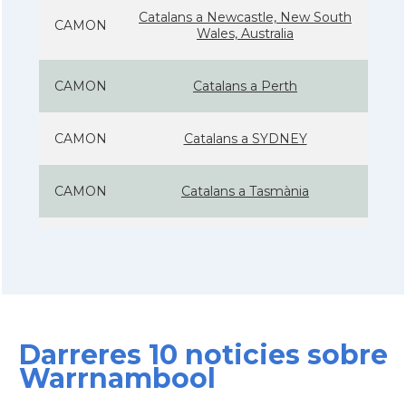
Catalans a Newcastle, New South
CAMON
Wales, Australia
CAMON
Catalans a Perth
CAMON
Catalans a SYDNEY
CAMON
Catalans a Tasmània
CAMON
Catalanes a Warrnambool
Casal
Casal Català de Nova Gal·les del Sud
Darreres 10 noticies sobre
Casal
Casal Català de Victòria
Warrnambool
Consolat
Consolat general a Melbourne