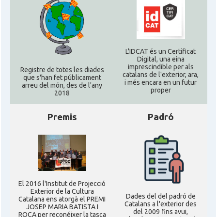
L'IDCAT és un Certificat
Digital, una eina
imprescindible per als
Registre de totes les diades
catalans de l'exterior, ara,
que s'han fet públicament
i més encara en un futur
arreu del món, des de l'any
proper
2018
Premis
Padró
El 2016 l'Institut de Projecció
Exterior de la Cultura
Dades del del padró de
Catalana ens atorgà el PREMI
Catalans a l'exterior des
JOSEP MARIA BATISTA I
del 2009 fins avui,
ROCA per reconéixer la tasca