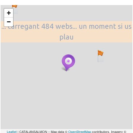
+
−
... carregant 484 webs... un moment si us
plau
Leaflet
| CATALANSALMON :: Map data ©
OpenStreetMap
contributors, Imagery ©