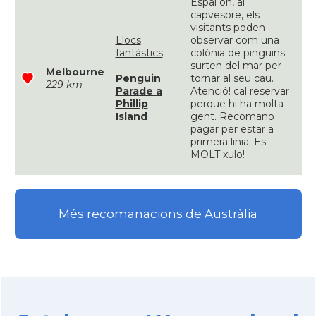
Espai on, al
capvespre, els
visitants poden
Llocs
observar com una
fantàstics
colònia de pingüins
surten del mar per
Melbourne
Penguin
tornar al seu cau.
229 km
Parade a
Atenció! cal reservar
Phillip
perque hi ha molta
Island
gent. Recomano
pagar per estar a
primera linia. Es
MOLT xulo!
Més recomanacions de Austràlia