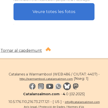
Veure totes les fotos
.
Tornar al capdemunt
Catalanes a Warrnambool (WEB:486 / CIUTAT: 4407) -
[Nseg: 1]
http://warrnambool.catalansalmon.com
Catalansalmon.com
-
4
.0 [
02·2025
]
10.5.176.110,216.73.217.121 - [ US ] -
info@catalansalmon.com
Avís legal / Protecció de Dades / Normes d'ús