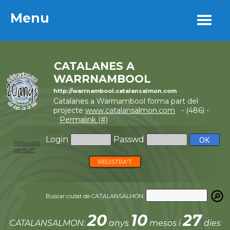
Menu
Menu
CATALANES A
WARRNAMBOOL
http://warrnambool.catalansalmon.com
Catalanes a Warrnambool forma part del
projecte
www.catalansalmon.com
- (486) -
Permalink (#)
Login
Passwd
Password
perdut?
REGISTRA'T
Buscar ciutat de CATALANSALMON:
20
10
27
CATALANSALMON:
anys
mesos i
dies