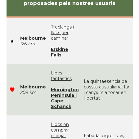
proposades pels nostres usuaris
Treckings i
llocs per
Melbourne
caminar
126 km
Erskine
Falls
Llocs
fantàstics
La quintaesència de
Melbourne
cossta australiana, far,
Mornington
209 km
i cangurs a tocar en
Peninsula i
llibertat
Cape
Schanck
Llocs on
comprar
menjar
Fabada, cigrons, vi,