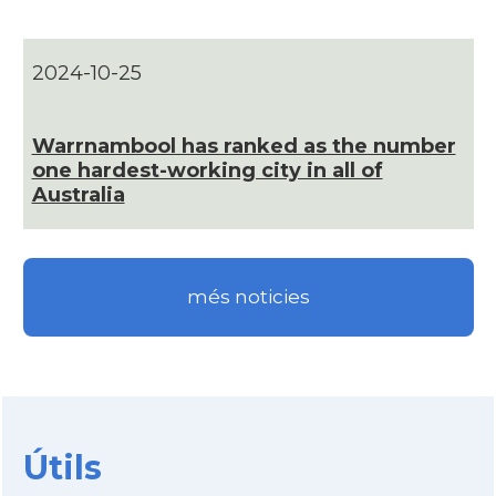
Consolat
Consolat general a Sydney
2024-10-25
Ambaixada
Ambaixada espanyola a Austràlia
Warrnambool has ranked as the number
* + ambaixades i consolats
one hardest-working city in all of
Australia
més noticies
Útils