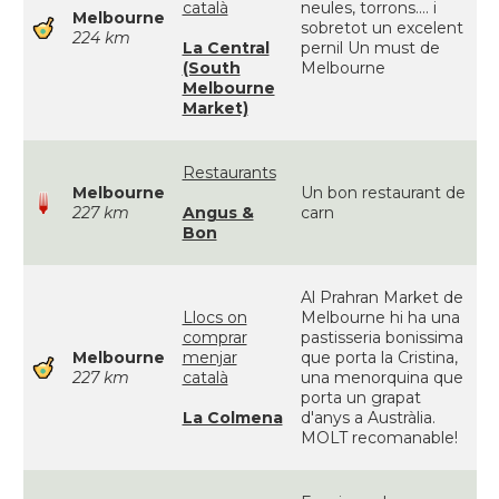
català
neules, torrons.... i
Melbourne
sobretot un excelent
224 km
La Central
pernil Un must de
(South
Melbourne
Melbourne
Market)
Restaurants
Melbourne
Un bon restaurant de
227 km
Angus &
carn
Bon
Al Prahran Market de
Llocs on
Melbourne hi ha una
comprar
pastisseria bonissima
Melbourne
menjar
que porta la Cristina,
227 km
català
una menorquina que
porta un grapat
La Colmena
d'anys a Austràlia.
MOLT recomanable!