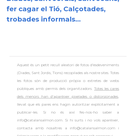
fer cagar el Tió, Calçotades,
trobades informals...
Aquest és un petit recull aleatori de
fotos d'esdeveniments
(Diades, Sant Jordis, Tions) recopilades als nostre sites. Totes
les fotos són de producció pròpia o extretes de webs
públiques amb permís dels organitzadors.
Totes les cares
dels menors han d'aparèixer pixelades o distorsionades
,
llevat que els pares ens hagin autoritzar explícitament a
publicar-les. Si no és així fes-nos-ho saber a
info@catalansalmon.com. Si hi surts i no vols aparèixer,
contacta amb nosaltres a info@catalansalmon.com i
l'eliminarem o la modificarem perquè no se't reconegui.