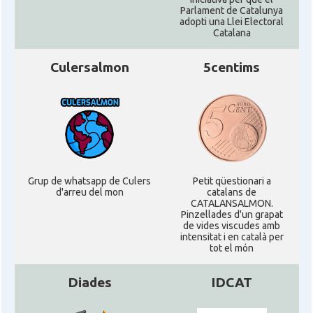
Parlament de Catalunya
adopti una Llei Electoral
Catalana
Culersalmon
5centims
Grup de whatsapp de Culers
Petit qüestionari a
d'arreu del mon
catalans de
CATALANSALMON.
Pinzellades d'un grapat
de vides viscudes amb
intensitat i en català per
tot el món
Diades
IDCAT