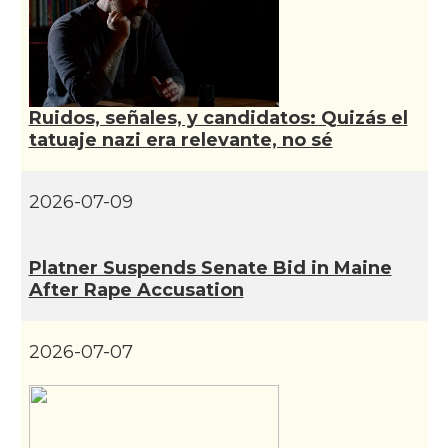
CAMON
Catalans a VIRGINIA
CAMON
Catalans a WASHINGTON DC
Ruidos, señales, y candidatos: Quizás el
tatuaje nazi era relevante, no sé
CAMON
Catalans a WISCONSIN
2026-07-09
CAMON
Catalans a WYOMING
Platner Suspends Senate Bid in Maine
American Institute for Catalan
Casal
After Rape Accusation
Studies (AICS)
2026-07-07
Casal
Casal Català de Minnesota
Casal
Casal Català del Nord de Califòrnia