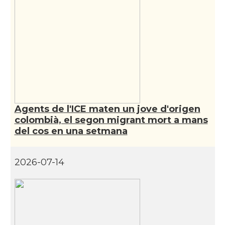
CAMON
Catalans a MIAMI
CAMON
Catalans a MINNESOTA
CAMON
Catalans a NEBRASKA
CAMON
Catalans a NEW MEXICO
Agents de l'ICE maten un jove d'origen
colombià, el segon migrant mort a mans
CAMON
Catalans a New Orleans
del cos en una setmana
CAMON
CATALANS A NEW YORK
2026-07-14
CAMON
Catalans a OKLAHOMA
CAMON
Catalans a ORLANDO