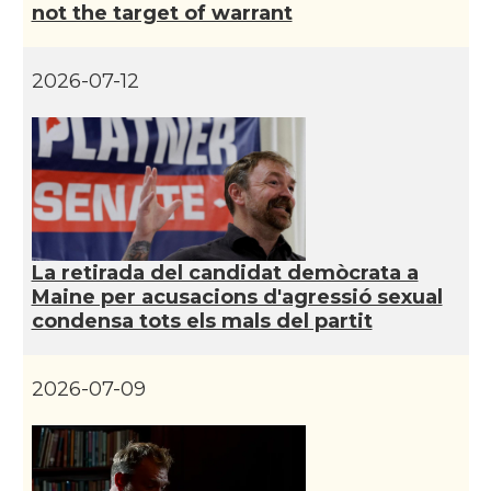
not the target of warrant
CAMON
Catalans a San Diego
CAMON
Catalans a SAN FRANCISCO
2026-07-12
CAMON
Catalans a Sarasota, Florida, USA
CAMON
Catalans a SEATTLE
Catalans a Silicon Valley (San Jose),
La retirada del candidat demòcrata a
CAMON
California, USA
Maine per acusacions d'agressió sexual
condensa tots els mals del partit
CAMON
Catalans a TAMPA
2026-07-09
CAMON
Catalans a TENNESSEE
CAMON
Catalans a UTAH