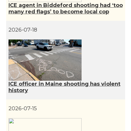
CAMON
Catalans a INDIANA
ICE agent in Biddeford shooting had ‘too
many red flags’ to become local cop
CAMON
Catalans a IOWA
2026-07-18
CAMON
Catalans a IRVINE
CAMON
Catalans a Jacksonville
CAMON
Catalans a Kentucky
ICE officer in Maine shooting has violent
CAMON
Catalans a Las Vegas
history
CAMON
Catalans a Los Angeles
2026-07-15
CAMON
Catalans a Maine, USA