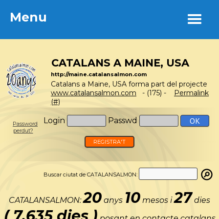
Menu
Menu
CATALANS A MAINE, USA
http://maine.catalansalmon.com
Catalans a Maine, USA forma part del projecte
www.catalansalmon.com
- (175) -
Permalink
(#)
Login
Passwd
Password
perdut?
REGISTRA'T
Buscar ciutat de CATALANSALMON:
20
10
27
CATALANSALMON:
anys
mesos i
dies
( 7.635 dies )
posant en contacte catalans