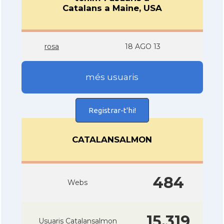
Catalans a Maine, USA
rosa
18 AGO 13
més usuaris
Registrar-t'hi!
CATALANSALMON
484
Webs
15.319
Usuaris Catalansalmon