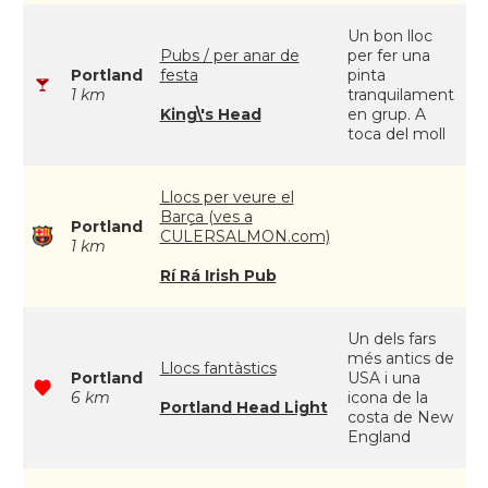
Un bon lloc
Pubs / per anar de
per fer una
Portland
festa
pinta
1 km
tranquilament
King\'s Head
en grup. A
toca del moll
Llocs per veure el
Barça (ves a
Portland
CULERSALMON.com)
1 km
Rí Rá Irish Pub
Un dels fars
més antics de
Llocs fantàstics
Portland
USA i una
6 km
icona de la
Portland Head Light
costa de New
England