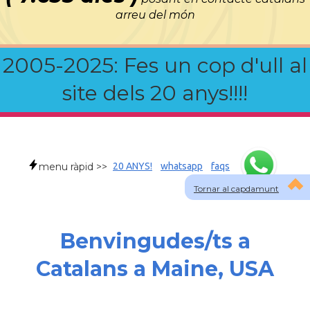
arreu del món
2005-2025: Fes un cop d'ull al
site dels 20 anys!!!!
menu ràpid >>
20 ANYS!
whatsapp
faqs
Tornar al capdamunt
Benvingudes/ts a
Catalans a Maine, USA