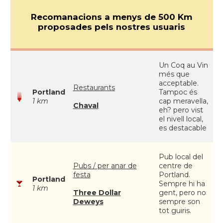
Recomanacions a menys de 500 Km
proposades pels nostres usuaris
Un Coq au Vin
més que
acceptable.
Restaurants
Portland
Tampoc és
1 km
cap meravella,
Chaval
eh? pero vist
el nivell local,
es destacable
Pub local del
Pubs / per anar de
centre de
festa
Portland.
Portland
Sempre hi ha
1 km
Three Dollar
gent, pero no
Deweys
sempre son
tot guiris.