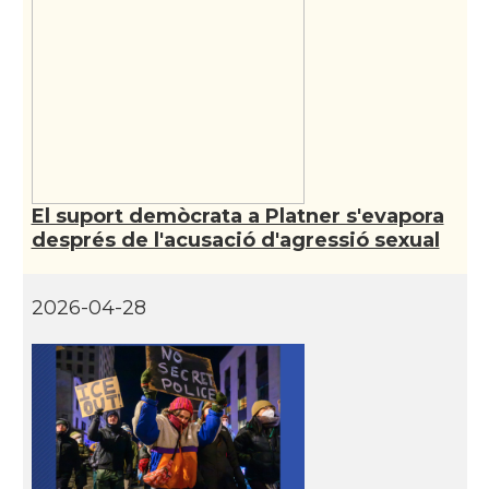
Casal dels Països Catalans a
Casal
Califòrnia
Casal
Catalan Institute of America
Casal
Fundació Paulí Bellet
El suport demòcrata a Platner s'evapora
North American Catalan Society
després de l'acusació d'agressió sexual
Casal
(NACS)
2026-04-28
Acció
ACCIÓ a Austin
Acció
Acció a New York
Acció
ACCIÓ a Silicon Valley