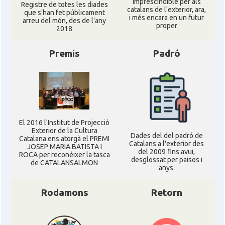
imprescindible per als
Registre de totes les diades
catalans de l'exterior, ara,
que s'han fet públicament
i més encara en un futur
arreu del món, des de l'any
proper
2018
Premis
Padró
El 2016 l'Institut de Projecció
Exterior de la Cultura
Dades del del padró de
Catalana ens atorgà el PREMI
Catalans a l'exterior des
JOSEP MARIA BATISTA I
del 2009 fins avui,
ROCA per reconéixer la tasca
desglossat per paisos i
de CATALANSALMON
anys.
Rodamons
Retorn