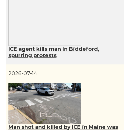
Catalans a Philadelphia,
CAMON
Pennsylvania, USA
CAMON
Catalans a PHOENIX
ICE agent kills man in Biddeford,
CAMON
Catalans a Portland (OR)
spurring protests
CAMON
Catalans a PROVIDENCE
2026-07-14
CAMON
Catalans a RENO
CAMON
Catalans a SAINT LOUIS
CAMON
Catalans a San Antonio - Texas
Man shot and killed by ICE in Maine was