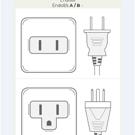
Endoll/s
A / B
-