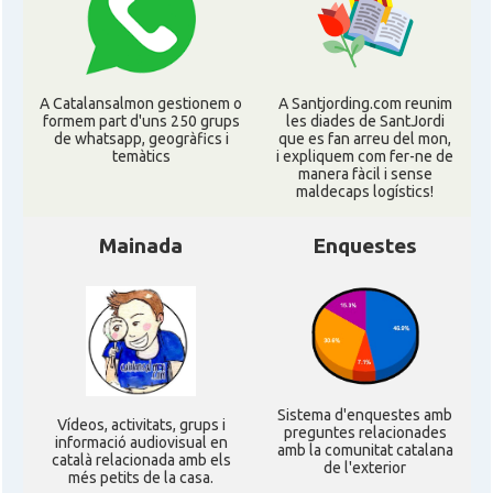
Consolat
Consolat general a Los Angeles
Consolat
Consolat general a Miami
A Catalansalmon gestionem o
A Santjording.com reunim
formem part d'uns 250 grups
les diades de SantJordi
Consolat
Consolat general a New York City
de whatsapp, geogràfics i
que es fan arreu del mon,
temàtics
i expliquem com fer-ne de
manera fàcil i sense
maldecaps logí­stics!
Consolat
Consolat general a San Francisco
Mainada
Enquestes
Consolat
Consolat general a Washington
Ambaixada espanyola a Estats Units
Ambaixada
d'Amèrica
* + ambaixades i consolats
Sistema d'enquestes amb
Ví­deos, activitats, grups i
preguntes relacionades
informació audiovisual en
amb la comunitat catalana
català relacionada amb els
de l'exterior
més petits de la casa.