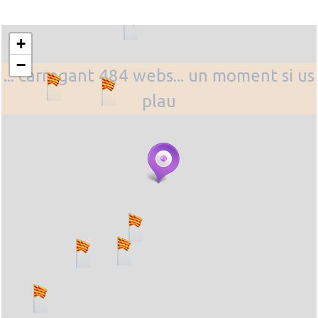
+
−
... carregant 484 webs... un moment si us
plau