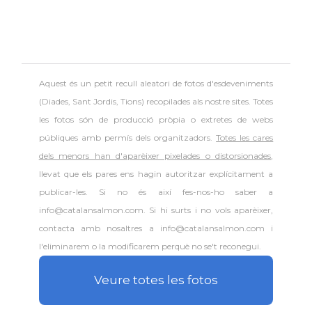
Aquest és un petit recull aleatori de
fotos d'esdeveniments
(Diades, Sant Jordis, Tions) recopilades als nostre sites. Totes
les fotos són de producció pròpia o extretes de webs
públiques amb permís dels organitzadors.
Totes les cares
dels menors han d'aparèixer pixelades o distorsionades
,
llevat que els pares ens hagin autoritzar explícitament a
publicar-les. Si no és així fes-nos-ho saber a
info@catalansalmon.com. Si hi surts i no vols aparèixer,
contacta amb nosaltres a info@catalansalmon.com i
l'eliminarem o la modificarem perquè no se't reconegui.
Veure totes les fotos