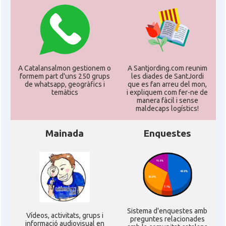
A Catalansalmon gestionem o
A Santjording.com reunim
formem part d'uns 250 grups
les diades de SantJordi
de whatsapp, geogràfics i
que es fan arreu del mon,
temàtics
i expliquem com fer-ne de
manera fàcil i sense
maldecaps logí­stics!
Mainada
Enquestes
Sistema d'enquestes amb
Ví­deos, activitats, grups i
preguntes relacionades
informació audiovisual en