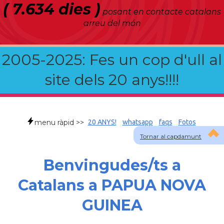
( 7.634 dies )
posant en contacte catalans
arreu del món
2005-2025: Fes un cop d'ull al
site dels 20 anys!!!!
menu ràpid >>
20 ANYS!
whatsapp
faqs
Fotos
Tornar al capdamunt
Benvingudes/ts a
Catalans a PAPUA NOVA
GUINEA