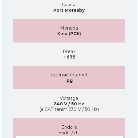
Capital
Port Moresby
Moneda
Kina
(
PGK
)
Prefix
+ 675
Extensió Internet
.pg
Voltatge
240 V / 50 Hz
(a CAT tenim 230 V / 50 Hz)
Endolls
Endoll/s
I
-