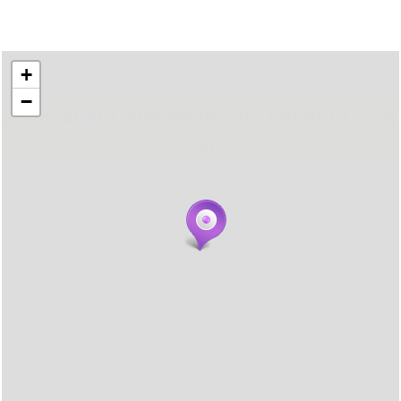
+
−
... carregant 484 webs... un moment si us
plau