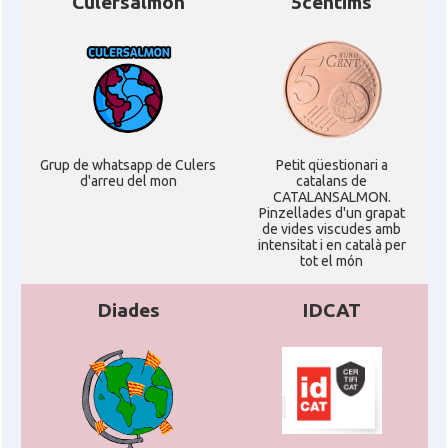
Culersalmon
5centims
Grup de whatsapp de Culers
Petit qüestionari a
d'arreu del mon
catalans de
CATALANSALMON.
Pinzellades d'un grapat
de vides viscudes amb
intensitat i en català per
tot el món
Diades
IDCAT