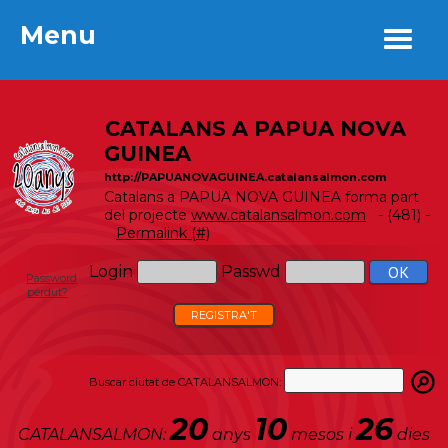
Menu
Menu
CATALANS A PAPUA NOVA
GUINEA
http://PAPUANOVAGUINEA.catalansalmon.com
Catalans a PAPUA NOVA GUINEA forma part
del projecte
www.catalansalmon.com
- (481) -
Permalink (#)
Login
Passwd
Password
perdut?
REGISTRA'T
Buscar ciutat de CATALANSALMON:
20
10
26
CATALANSALMON:
anys
mesos i
dies