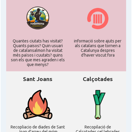
Quantes ciutats has visitat?
informació sobre ajuts per
Quants paisos? Quin usuari
als catalans que tornen a
de catalansalmon ha visitat
Catalunya despres
més països i cuutats? quins
d'haver viscut fora
son els que mes agraden i els
que menys?
Sant Joans
Calçotades
Recopliacio de diades de Sant
Recopilació de
Joan d'arreu del móm
Calçotades cel.lebrades