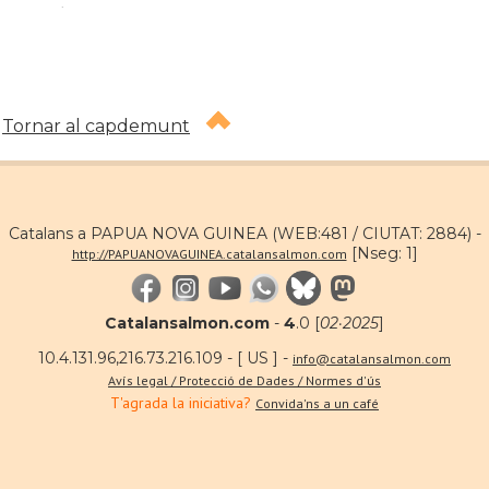
.
Tornar al capdemunt
Catalans a PAPUA NOVA GUINEA (WEB:481 / CIUTAT: 2884) -
[Nseg: 1]
http://PAPUANOVAGUINEA.catalansalmon.com
Catalansalmon.com
-
4
.0 [
02·2025
]
10.4.131.96,216.73.216.109 - [ US ] -
info@catalansalmon.com
Avís legal / Protecció de Dades / Normes d'ús
T'agrada la iniciativa?
Convida'ns a un café