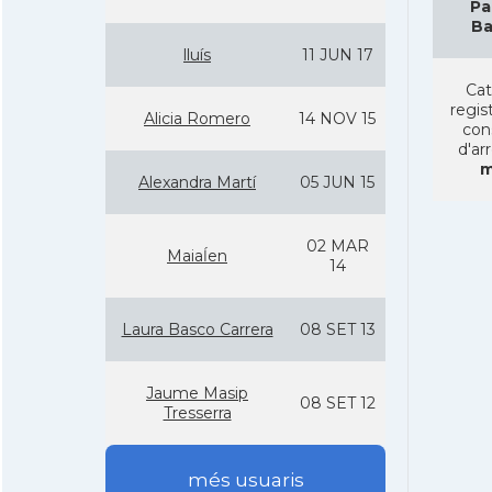
Pa
Ba
lluí­s
11 JUN 17
Cat
regist
Alicia Romero
14 NOV 15
con
d'ar
m
Alexandra Martí­
05 JUN 15
02 MAR
Maiaĺen
14
Laura Basco Carrera
08 SET 13
Jaume Masip
08 SET 12
Tresserra
més usuaris