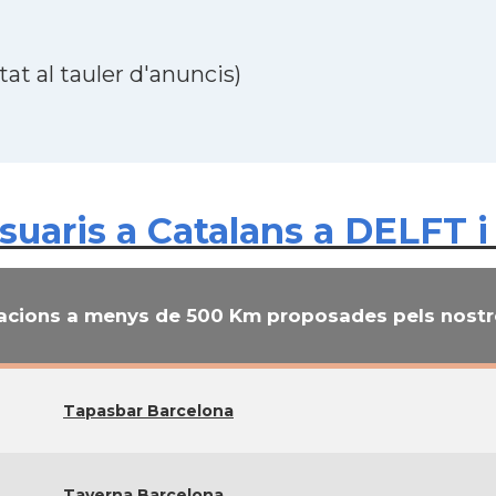
at al tauler d'anuncis)
uaris a Catalans a DELFT i
cions a menys de 500 Km proposades pels nostre
Tapasbar Barcelona
Taverna Barcelona