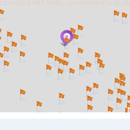
. carregant 484 webs... un moment si us p