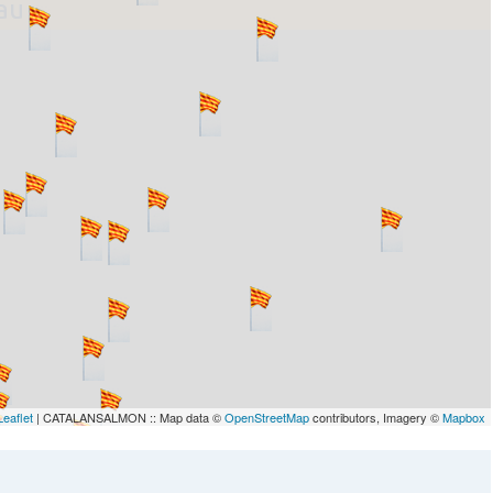
lau
Leaflet
| CATALANSALMON :: Map data ©
OpenStreetMap
contributors, Imagery ©
Mapbox