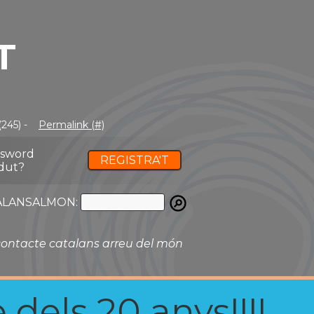
T
(245) -
Permalink (#)
ssword
REGISTRA'T
dut?
ATALANSALMON:
ontacte catalans arreu del món
 dels 20 anys!!!!