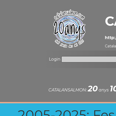
C
http
Catal
Login
20
1
CATALANSALMON:
anys
2005-2025: Fes u