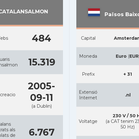
CATALANSALMON
Països Baix
484
ebs
Capital
Amsterda
Moneda
Euro
(
EUR
uaris
15.319
ansalmon
Prefix
+ 31
2005-
Extensió
creacio
09-11
.nl
Internet
(a Dublin)
230 V / 50 
Voltatge
(a CAT tenim 23
alans
50 Hz)
6.767
rats als
lats de