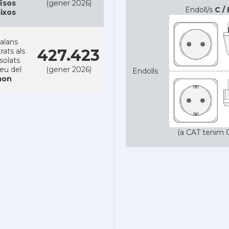
ïsos
(gener 2026)
Endoll/s
C / 
ixos
alans
427.423
rats als
solats
reu del
(gener 2026)
Endolls
on
(a CAT tenim C