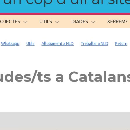
ROJECTES
UTILS
DIADES
XERREM?
Whatsapp
Utils
Allotjament a NLD
Treballar a NLD
Retorn
des/ts a Catalan