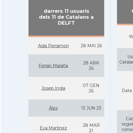
darrers 11 usuaris
dels 11 de Catalans a
DELFT
W
Aida Perramon
28 MAI 26
Us
Catal
28 ABR
Ferran Maraña
26
07 GEN
Josep Ingla
Data 
26
Àlex
13 JUN 23
Cat
regist
28 MAR
Eva Martinez
conso
21