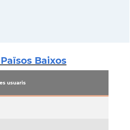
 Països Baixos
s usuaris