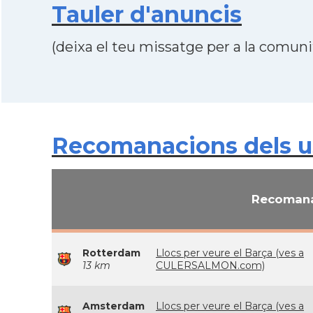
Tauler d'anuncis
(deixa el teu missatge per a la comunit
Recomanacions dels us
Recomana
Rotterdam
Llocs per veure el Barça (ves a
13 km
CULERSALMON.com)
Amsterdam
Llocs per veure el Barça (ves a