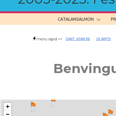
CATALANSALMON
P
menu ràpid >>
SANT JOAN 06
20 ANYS!
Benvingu
+
−