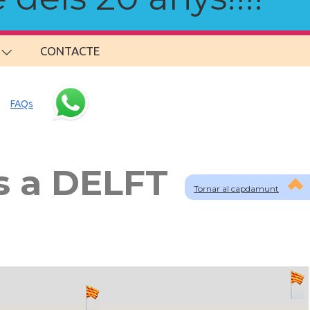
CONTACTE
FAQs
s a DELFT
Tornar al capdamunt