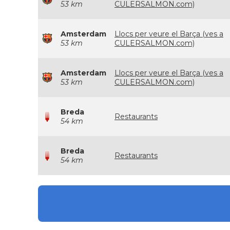
53 km
CULERSALMON.com)
Amsterdam
Llocs per veure el Barça (ves a
53 km
CULERSALMON.com)
Amsterdam
Llocs per veure el Barça (ves a
53 km
CULERSALMON.com)
Breda
Restaurants
54 km
Breda
Restaurants
54 km