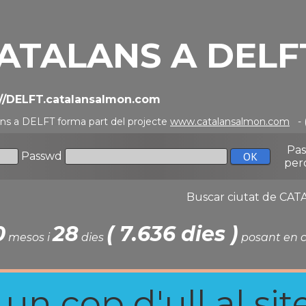
ATALANS A DELF
://DELFT.catalansalmon.com
ans a DELFT forma part del projecte
www.catalansalmon.com
- 
Pa
Passwd
per
Buscar ciutat de C
0
28
( 7.636 dies )
mesos i
dies
posant en c
n cop d'ull al site