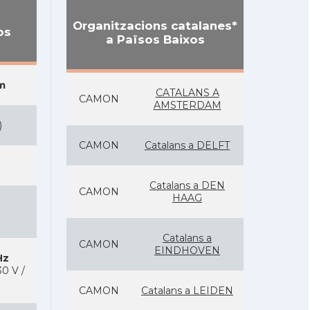
Organitzacions catalanes*
os
a Països Baixos
m
CATALANS A
CAMON
AMSTERDAM
)
CAMON
Catalans a DELFT
Catalans a DEN
CAMON
HAAG
Catalans a
CAMON
EINDHOVEN
Hz
0 V /
CAMON
Catalans a LEIDEN