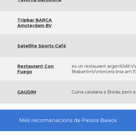
Tripbar BARÇA
Amsterdam BV
Satellite Sports Café
Restaurant Con
es un restaurant argentí/xilè.\
Fuego
Brabantrn\r\ntercera linia am l\
GAUDIM
Cuina catalana a Breda; però a 
Més recomanacions de Països Baixos