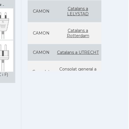
F
-
Catalans a
CAMON
LELYSTAD
Catalans a
CAMON
Rotterdam
CAMON
Catalans a UTRECHT
Consolat general a
Consolat
Amsterdam
 i F)
Ambaixada
Ambaixada
espanyola a Països
Baixos
* + ambaixades i consolats