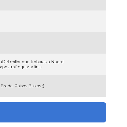
r\nDel millor que trobaras a Noord
'apostrofrnquarta linia
Breda, Paisos Baixos ;)