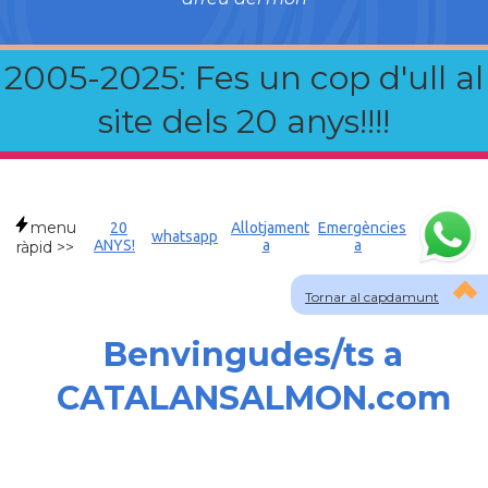
2005-2025: Fes un cop d'ull al
site dels 20 anys!!!!
menu
20
Allotjament
Emergències
whatsapp
ANYS!
a
a
ràpid >>
Tornar al capdamunt
Benvingudes/ts a
CATALANSALMON.com