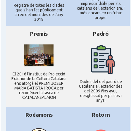
imprescindible per als
Registre de totes les diades
catalans de l'exterior, ara, i
que s'han fet públicament
més encara en un futur
arreu del món, des de l'any
proper
2018
Premis
Padró
El 2016 l'Institut de Projecció
Exterior de la Cultura Catalana
Dades del del padró de
ens atorgà el PREMI JOSEP
Catalans a l'exterior des
MARIA BATISTA I ROCA per
del 2009 fins avui,
reconéixer la tasca de
desglossat per paisos i
CATALANSALMON
anys.
Rodamons
Retorn