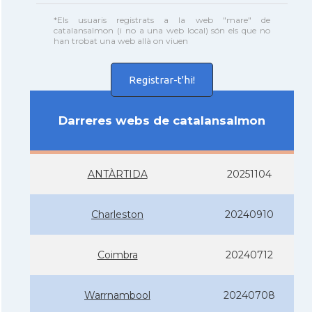
*Els usuaris registrats a la web "mare" de
catalansalmon (i no a una web local) són els que no
han trobat una web allà on viuen
Registrar-t'hi!
Darreres webs de catalansalmon
ANTÀRTIDA
20251104
Charleston
20240910
Coimbra
20240712
Warrnambool
20240708