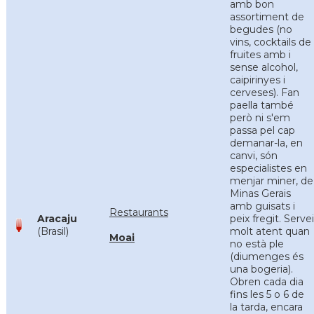
amb bon
assortiment de
begudes (no
vins, cocktails de
fruites amb i
sense alcohol,
caipirinyes i
cerveses). Fan
paella també
però ni s'em
passa pel cap
demanar-la, en
canvi, són
especialistes en
menjar miner, de
Minas Gerais
amb guisats i
Restaurants
Aracaju
peix fregit. Servei
(Brasil)
molt atent quan
Moai
no està ple
(diumenges és
una bogeria).
Obren cada dia
fins les 5 o 6 de
la tarda, encara