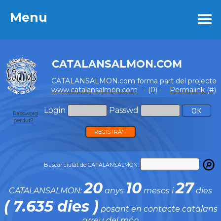
Menu
Menu
CATALANSALMON.COM
CATALANSALMON.com forma part del projecte
www.catalansalmon.com
- (0) -
Permalink (#)
Login
Passwd
Password
perdut?
REGISTRA'T
Buscar ciutat de CATALANSALMON:
20
10
27
CATALANSALMON:
anys
mesos i
dies
( 7.635 dies )
posant en contacte catalans
arreu del món