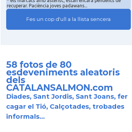
* els marcats amb asterisc, estan encara pendents de
recuperar. Paciència joves padawans...
Fes un cop d'ull a la llista sencera
58 fotos de 80
esdeveniments aleatoris
dels
CATALANSALMON.com
Diades, Sant Jordis, Sant Joans, fer
cagar el Tió, Calçotades, trobades
informals...