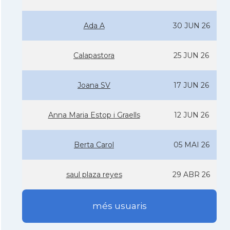
Ada A
30 JUN 26
Calapastora
25 JUN 26
Joana SV
17 JUN 26
Anna Maria Estop i Graells
12 JUN 26
Berta Carol
05 MAI 26
saul plaza reyes
29 ABR 26
més usuaris