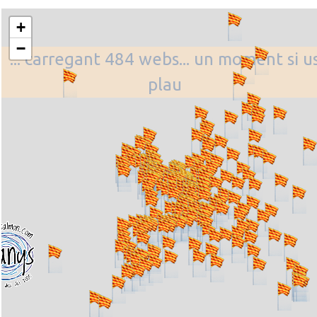
+
−
... carregant 484 webs... un moment si u
plau