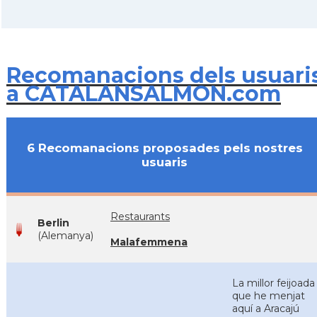
Recomanacions dels usuari
a CATALANSALMON.com
6 Recomanacions proposades pels nostres
usuaris
Restaurants
Berlin
(Alemanya)
Malafemmena
La millor feijoada
que he menjat
aquí a Aracajú