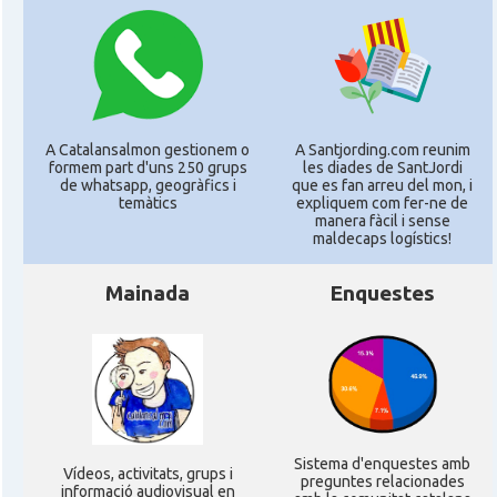
A Catalansalmon gestionem o
A Santjording.com reunim
formem part d'uns 250 grups
les diades de SantJordi
de whatsapp, geogràfics i
que es fan arreu del mon, i
temàtics
expliquem com fer-ne de
manera fàcil i sense
maldecaps logí­stics!
Mainada
Enquestes
Sistema d'enquestes amb
Ví­deos, activitats, grups i
preguntes relacionades
informació audiovisual en