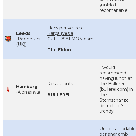
\r\nMolt
recomanable.
Llocs per veure el
Leeds
Barça (ves a
(Regne Unit
CULERSALMON.com)
(UK))
The Eldon
I would
recommend
having lunch at
Restaurants
the Bullerei
Hamburg
(bullerei.com) in
(Alemanya)
BULLEREI
the
Sternschanze
district – it’s
trendy!
Un lloc agradable
per anar amb