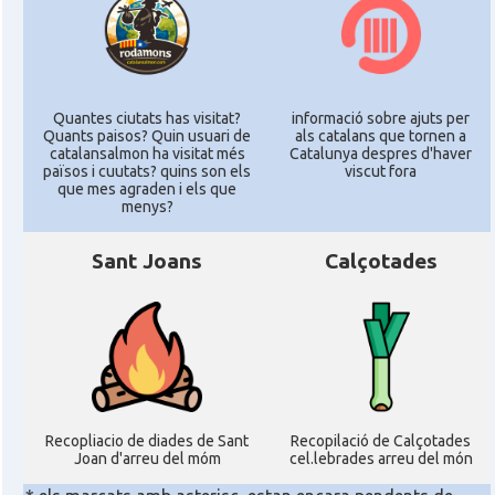
Quantes ciutats has visitat?
informació sobre ajuts per
Quants paisos? Quin usuari de
als catalans que tornen a
catalansalmon ha visitat més
Catalunya despres d'haver
països i cuutats? quins son els
viscut fora
que mes agraden i els que
menys?
Sant Joans
Calçotades
Recopliacio de diades de Sant
Recopilació de Calçotades
Joan d'arreu del móm
cel.lebrades arreu del món