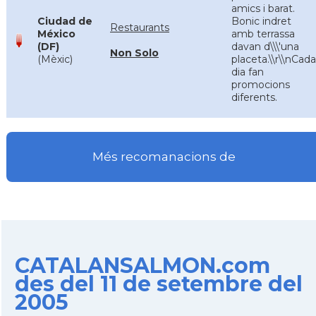
amics i barat.
Ciudad de
Bonic indret
Restaurants
México
amb terrassa
(DF)
davan d\\\'una
Non Solo
(Mèxic)
placeta.\\r\\nCada
dia fan
promocions
diferents.
Més recomanacions de
CATALANSALMON.com
des del 11 de setembre del
2005