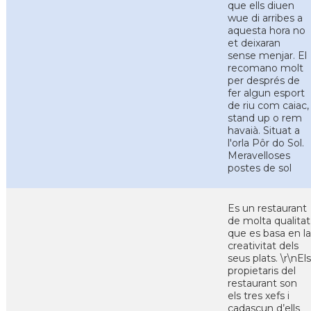
que ells diuen
wue di arribes a
aquesta hora no
et deixaran
sense menjar. El
recomano molt
per després de
fer algun esport
de riu com caiac,
stand up o rem
havaià. Situat a
l'orla Pôr do Sol.
Meravelloses
postes de sol
Es un restaurant
de molta qualitat
que es basa en la
creativitat dels
seus plats. \r\nEls
propietaris del
restaurant son
els tres xefs i
cadascun d’ells