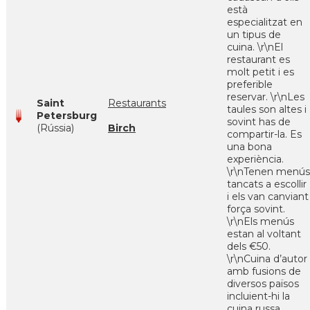
està
especialitzat en
un tipus de
cuina. \r\nEl
restaurant es
molt petit i es
preferible
reservar. \r\nLes
Saint
Restaurants
taules son altes i
Petersburg
sovint has de
(Rússia)
Birch
compartir-la. Es
una bona
experiència.
\r\nTenen menús
tancats a escollir
i els van canviant
força sovint.
\r\nEls menús
estan al voltant
dels €50.
\r\nCuina d’autor
amb fusions de
diversos països
incluient-hi la
cuina russa.