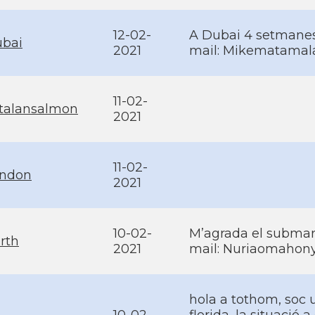
12-02-
A Dubai 4 setmanes 
bai
2021
mail: Mikematamal
11-02-
talansalmon
2021
11-02-
ndon
2021
10-02-
M’agrada el subma
rth
2021
mail: Nuriaomaho
hola a tothom, soc 