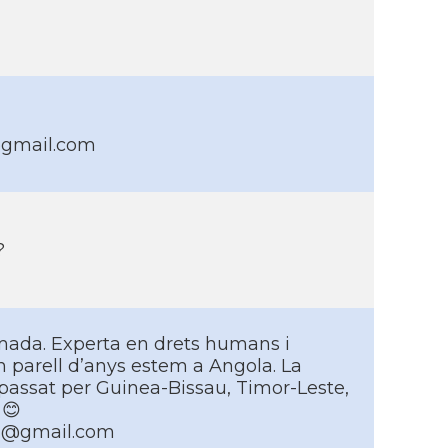
@gmail.com
?
mada. Experta en drets humans i
n parell d’anys estem a Angola. La
passat per Guinea-Bissau, Timor-Leste,
 😊
na@gmail.com