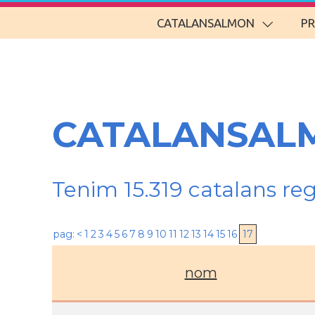
CATALANSALMON
P
CATALANSALM
Tenim 15.319 catalans re
pag:
<
1
2
3
4
5
6
7
8
9
10
11
12
13
14
15
16
17
nom