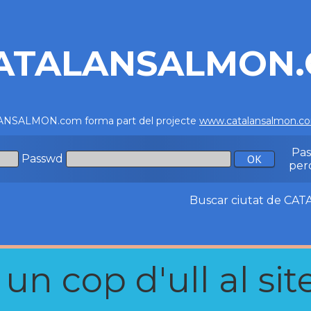
ATALANSALMON
NSALMON.com forma part del projecte
www.catalansalmon.c
Pa
Passwd
per
Buscar ciutat de C
n cop d'ull al site