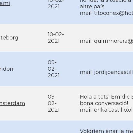
10-02-
florida, la situació 
ami
2021
altre país
mail: titoconex@ho
10-02-
teborg
2021
mail: quimmorera
09-
ndon
02-
mail: jordijoancast
2021
09-
Hola a tots! Em dic 
msterdam
02-
bona conversació!
2021
mail: erika.castillo
Voldríem anar la me