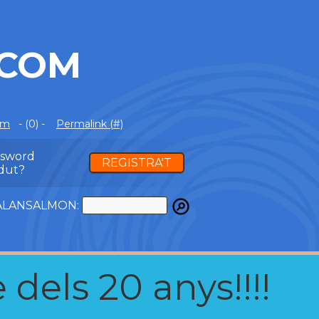
.COM
om
- (0) -
Permalink (#)
ssword
REGISTRA'T
dut?
ATALANSALMON:
 dels 20 anys!!!!