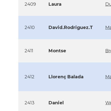
2409
Laura
Du
2410
David.Rodriguez.T
Ma
2411
Montse
B
2412
Llorenç Balada
Ma
2413
Daniel
We