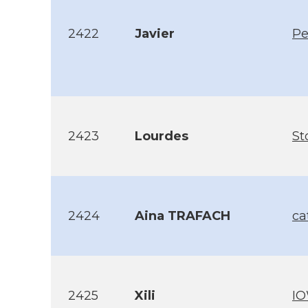
2422
Javier
Pe
2423
Lourdes
St
2424
Aina TRAFACH
ca
2425
Xili
I