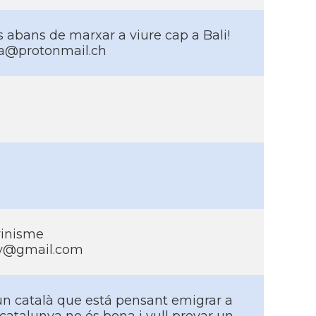
abans de marxar a viure cap a Bali!
a@protonmail.ch
rinisme
ny@gmail.com
un català que está pensant emigrar a