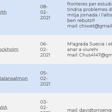
fronteres per estudia
08-
tindria problemes de
rth
02-
mitja jornada i l'alt
2021
ben rebuts!!!
mail: chiwet@gmai
06-
M'agrada Suecia i e
ockholm
02-
anar a viurehi
2021
mail: Chus4147@gm
05-
talansalmon
02-
2021
03-
OWA
02-
mail: davidtorroen