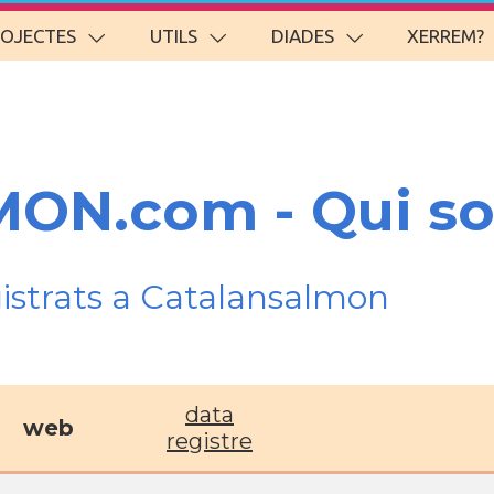
ROJECTES
UTILS
DIADES
XERREM?
ON.com - Qui s
gistrats a Catalansalmon
data
web
registre