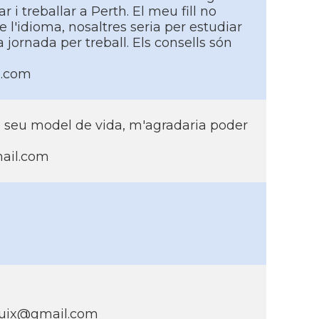
r i treballar a Perth. El meu fill no
 l'idioma, nosaltres seria per estudiar
ra jornada per treball. Els consells són
l.com
l seu model de vida, m'agradaria poder
ail.com
guix@gmail.com