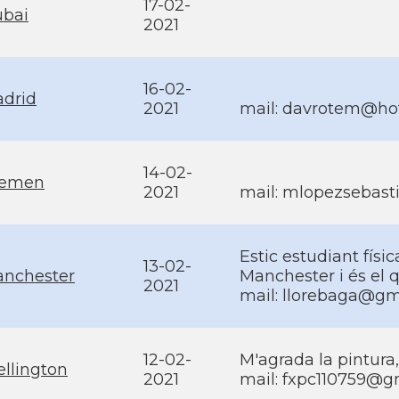
17-02-
bai
2021
16-02-
drid
2021
mail: davrotem@ho
14-02-
remen
2021
mail: mlopezsebas
Estic estudiant físic
13-02-
nchester
Manchester i és el 
2021
mail: llorebaga@gm
12-02-
M'agrada la pintura,
llington
2021
mail: fxpc110759@g