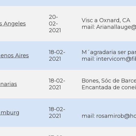
20-
Visc a Oxnard, CA
s Angeles
02-
mail: Arianallauge
2021
18-02-
M´agradaria ser par
enos Aires
2021
mail: intervicom@fi
18-02-
Bones, Sóc de Barce
narias
2021
Encantada de conei
18-02-
amburg
2021
mail: rosamirob@h