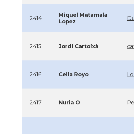
Miquel Matamala
2414
Du
Lopez
2415
Jordi Cartoixà
ca
2416
Celia Royo
Lo
2417
Nuria O
Pe