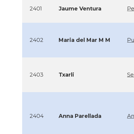
2401
Jaume Ventura
Pe
2402
Maria del Mar M M
Pu
2403
Txarli
Se
2404
Anna Parellada
An