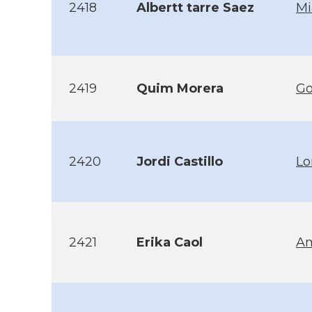
2418
Albertt tarre Saez
Mi
2419
Quim Morera
Go
2420
Jordi Castillo
Lo
2421
Erika Caol
A