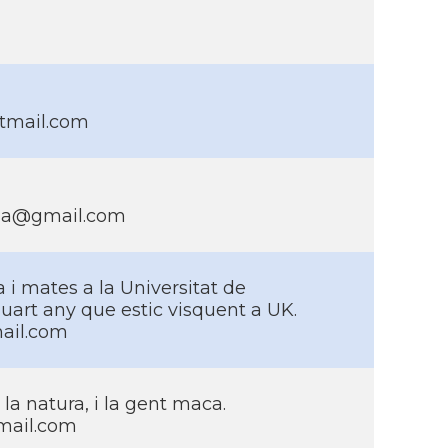
tmail.com
tia@gmail.com
a i mates a la Universitat de
quart any que estic visquent a UK.
ail.com
 la natura, i la gent maca.
mail.com