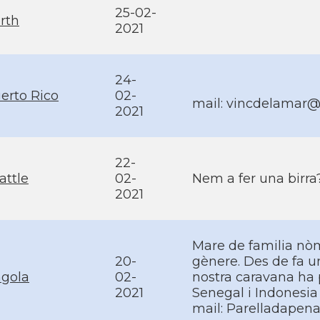
25-02-
rth
2021
24-
erto Rico
02-
mail: vincdelamar
2021
22-
attle
02-
Nem a fer una birra
2021
Mare de familia nò
20-
gènere. Des de fa u
gola
02-
nostra caravana ha 
2021
Senegal i Indonesia
mail: Parelladape