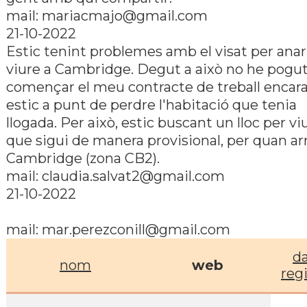
mail: mariacmajo@gmail.com
21-10-2022
Estic tenint problemes amb el visat per anar
viure a Cambridge. Degut a això no he pogu
començar el meu contracte de treball encara
estic a punt de perdre l'habitació que tenia
llogada. Per això, estic buscant un lloc per viu
que sigui de manera provisional, per quan arr
Cambridge (zona CB2).
mail: claudia.salvat2@gmail.com
21-10-2022
mail: mar.perezconill@gmail.com
d
nom
web
reg