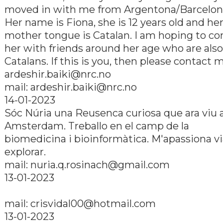
moved in with me from Argentona/Barcelon
Her name is Fiona, she is 12 years old and he
mother tongue is Catalan. I am hoping to c
her with friends around her age who are also
Catalans. If this is you, then please contact 
ardeshir.baiki@nrc.no
mail: ardeshir.baiki@nrc.no
14-01-2023
Sóc Núria una Reusenca curiosa que ara viu 
Amsterdam. Treballo en el camp de la
biomedicina i bioinformàtica. M'apassiona via
explorar.
mail: nuria.q.rosinach@gmail.com
13-01-2023
mail: crisvidal00@hotmail.com
13-01-2023