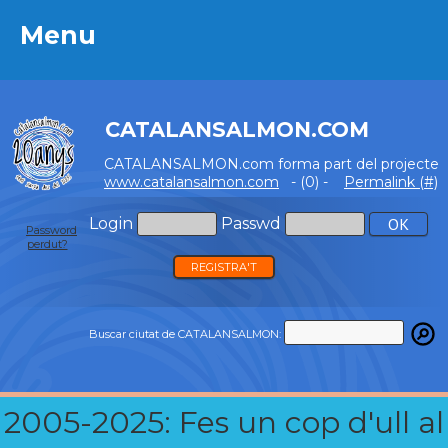
Menu
Menu
CATALANSALMON.COM
CATALANSALMON.com forma part del projecte
www.catalansalmon.com
- (0) -
Permalink (#)
Login
Passwd
Password
perdut?
REGISTRA'T
Buscar ciutat de CATALANSALMON:
2005-2025: Fes un cop d'ull al