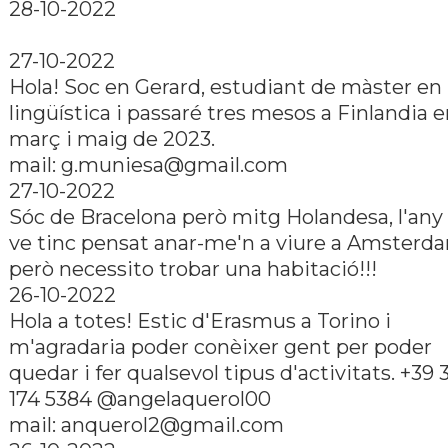
28-10-2022
27-10-2022
Hola! Soc en Gerard, estudiant de màster en
lingüí­stica i passaré tres mesos a Finlandia 
març i maig de 2023.
mail: g.muniesa@gmail.com
27-10-2022
Sóc de Bracelona però mitg Holandesa, l'any
ve tinc pensat anar-me'n a viure a Amsterd
però necessito trobar una habitació!!!
26-10-2022
Hola a totes! Estic d'Erasmus a Torino i
m'agradaria poder conèixer gent per poder
quedar i fer qualsevol tipus d'activitats. +39 
174 5384 @angelaquerol00
mail: anquerol2@gmail.com