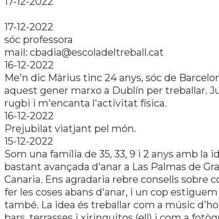
17-12-2022
17-12-2022
sóc professora
mail: cbadia@escoladeltreball.cat
16-12-2022
Me'n dic Màrius tinc 24 anys, sóc de Barcelon
aquest gener marxo a Dublí­n per treballar. J
rugbi i m'encanta l'activitat fí­sica.
16-12-2022
Prejubilat viatjant pel món.
15-12-2022
Som una famí­lia de 35, 33, 9 i 2 anys amb la i
bastant avançada d'anar a Las Palmas de Gr
Canaria. Ens agradaria rebre consells sobre 
fer les coses abans d'anar, i un cop estiguem 
també. La idea és treballar com a músic d'hot
bars, terrasses i xiringuitos (ell) i com a fotòg