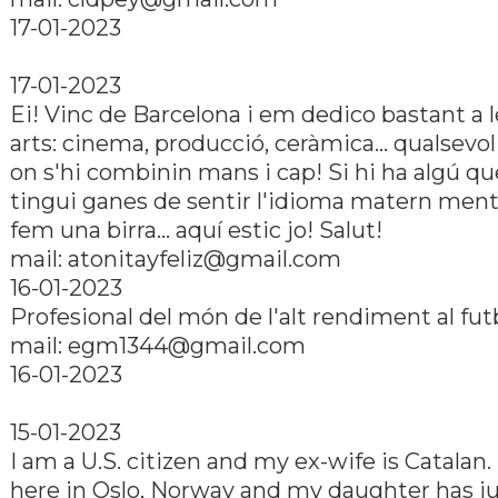
17-01-2023
17-01-2023
Ei! Vinc de Barcelona i em dedico bastant a l
arts: cinema, producció, ceràmica... qualsevol
on s'hi combinin mans i cap! Si hi ha algú qu
tingui ganes de sentir l'idioma matern men
fem una birra... aquí­ estic jo! Salut!
mail: atonitayfeliz@gmail.com
16-01-2023
Profesional del món de l'alt rendiment al fut
mail: egm1344@gmail.com
16-01-2023
15-01-2023
I am a U.S. citizen and my ex-wife is Catalan. I
here in Oslo, Norway and my daughter has j