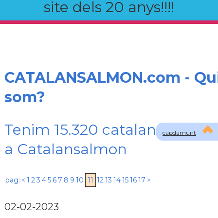
site dels 20 anys!!!!
CATALANSALMON.com - Qu
som?
Tenim 15.320 catalans registr
capdamunt
a Catalansalmon
pag:
<
1
2
3
4
5
6
7
8
9
10
11
12
13
14
15
16
17
>
02-02-2023